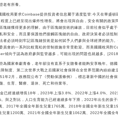
證老有所養。
美國國稅局要求Coinbase提供投資者信息屬于過度監管:今天在華盛
歡迎程度上已經呈現出爆炸性增長。將會出現與自由，安全有關的政策
區塊鏈獲得更多的理解。由于區塊鏈技術的緣故，目前社會似乎處于
私和安全，而且要保護他們接觸區塊鏈的自由。政府決策者必須抵制
法者必須時刻牢記區塊鏈技術是如何賦予人們參與全球經濟的能力。
員會的一系列比較寬松的管制措施非常受歡迎。而美國國稅局對Coi
r傾向于認為政府參與監管越多，可能出現的問題也就越多。[2018/3
些為國家奉獻青春，老年卻沒有直系子女贍養者能夠安享晚年。德國
會保障制度、第二次世界大戰之后國家社會保障在全世界范圍內紛紛建立
..1951年2月，政務院公布了《勞動保護條例》，標志著新中國的社
傷、生育、醫療、退休、死亡和待業等。
已經連續增長18年，2023年上漲3.8%、2022年上漲4.0%、2021年上
20%。與之對比，人口生育能力已經連續多年下滑，2022年出生的孩子
3萬、2017年全國全年新生兒童1765萬、2018年全國全年新生兒童1
生兒童1200萬、2021年全國全年新生兒童1062萬、2022年全國全年