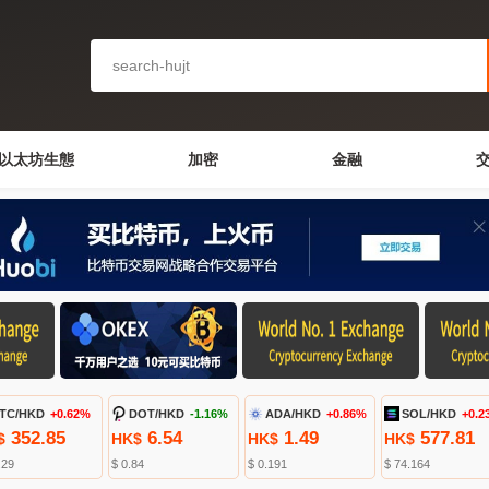
以太坊生態
加密
金融
TC/HKD
+0.62%
DOT/HKD
-1.16%
ADA/HKD
+0.86%
SOL/HKD
+0.2
352.85
6.54
1.49
577.81
$
HK$
HK$
HK$
.29
$ 0.84
$ 0.191
$ 74.164