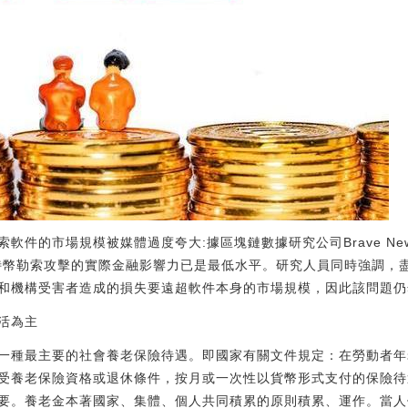
軟件的市場規模被媒體過度夸大:據區塊鏈數據研究公司Brave New
比特幣勒索攻擊的實際金融影響力已是最低水平。研究人員同時強調，
機構受害者造成的損失要遠超軟件本身的市場規模，因此該問題仍然需要得
活為主
一種最主要的社會養老保險待遇。即國家有關文件規定：在勞動者年
受養老保險資格或退休條件，按月或一次性以貨幣形式支付的保險待
要。養老金本著國家、集體、個人共同積累的原則積累、運作。當人