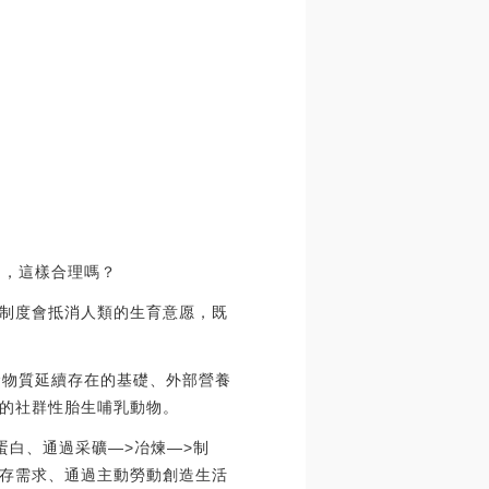
用，這樣合理嗎？
制度會抵消人類的生育意愿，既
命物質延續存在的基礎、外部營養
的社群性胎生哺乳動物。
蛋白、通過采礦—>冶煉—>制
生存需求、通過主動勞動創造生活