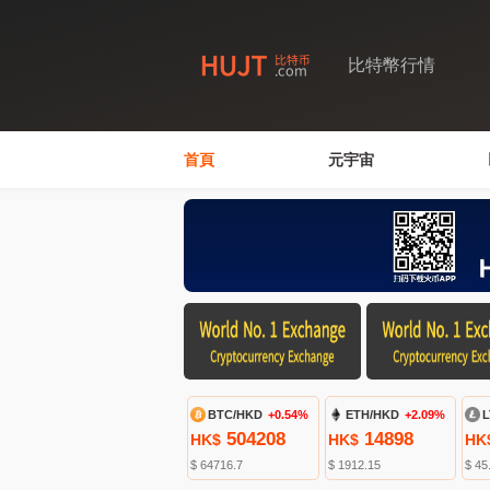
比特幣行情
首頁
元宇宙
BTC/HKD
+0.54%
ETH/HKD
+2.09%
L
504208
14898
HK$
HK$
HK
$ 64716.7
$ 1912.15
$ 45