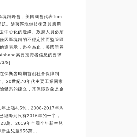
頓區塊鏈峰會，美國國會代表Tom
問題。隨著區塊鏈技術及其應用
去中心化的邊緣。政府人員必須
僅因區塊鏈的不穩定性而監管區
他還表示，迄今為止，美國證券
nbase索要投資者信息的要求
/9]
在俾斯麥時期首創社會保障制
、20世紀70年代主要工業國家
會保險體系的建立，其保障對象是企
漲4.5%...2008-2017年均
已經降到只有2016年的一半，
523萬、2019年全國全年新生兒
新生兒童956萬...