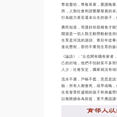
尊老愛幼，尊敬長輩，愛護晚輩
而，人類社會和諧繁榮發展的未
行為能力甚至還未出生的孩子，
農民知道，管護好幼苗糧食才能豐
開源是一切人類主動勞動創造持
生育是河流的源頭、青壯年從事
進化歷程，那些不重視生育的族
《論語》：“丘也聞有國有家者
己的封地，他們不怕財富不多而
人少；社會安定，國家就沒有傾
流水不腐，戶樞不蠹，意思是說
蝕；所有人都會死，或早或晚，
生長發育旺盛期的孩子和身處勞
以無限續命為前提，更不應該讓