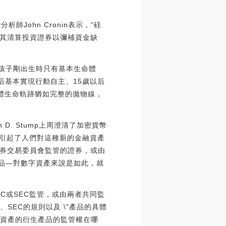
師John Cronin表示，“硅
其清算投資證券以彌補資金缺
的孩子剛出生時只有基本生命體
后基本實現行動自主、15歲以后
個體生命軌跡猶如完整的拋物線，
D. Stump上周澄清了加密貨幣
，引起了人們對這種新的金融資產
券交易委員會監管的證券，或由
生品—對數字資產來說是如此，就
C或SEC監管，或由兩者共同監
、SEC的規則以及 \"產品的具體
字資產的衍生產品的監管權在哪