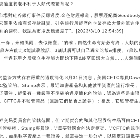
說過度養老不利于人類代際繁育呢？
市場對硅谷銀行事件反應過度:金色財經報道，股票經紀商Goodbody分析
它嚴重依賴商業存款融資。硅谷銀行所經歷的企業存款大量外流迫使
勢。我認為市場反應過度了”。[2023/3/10 12:54:39]
生一春，來如風雨，去似微塵。”的確，自然生命有始必有終，人類
1歲左右能走&能試著說話、3歲以后可以自己獨立吃飯&排便、7歲以
年過花甲之后獨立生存能力開始下降&終至回歸大自然......人類
。
監管方式存在嚴重的過度簡化:8月31日消息，美國CFTC專員Dawn 
EC監管的。Stump表示，最近加密產品和其他數字資產的流行增長
泛關注，經常有一種嚴重不準確的過度簡化的說法，認為這些是由證
。CFTC并不監管商品（無論它們是否是證券）；相反，它監管衍
交易委員會的管轄范圍，但 \"期貨合約和其他證券衍生品可由CFT
管轄權，Stump專員說，\"需要對國會的法定框架、\"CFTC的規則
。因此，如果數字資產是一種證券，就需要進一步分析，以確定對該數