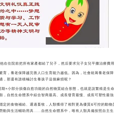
是他在住院前把所有家產都給了兒子，然后要求兒子女兒平攤治療費
繁育，養老保障越完善人口生育能力越低。因為，社會統籌養老保障
適，那還有誰積極討生養孩子這個麻煩呢？
周期+小部分損傷自愈功能的自然物質組合形態，也就是說繁殖是生
類，自然生命體系中綜合智商最高、成長發育最慢、成長可塑性最強
穩定的食物補給、通過畜牧，人類獲得了相對更為優質&可控的動物
動與生活輔助用具......自然生命體系中，唯有人類具備按照自主