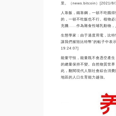
里。（news.bitcoin）[2021/8/3
人靠飯，鐵靠鋼，一頓不吃餓得
的，一頓不吃飯也不行。植物必
充饑......作為雜食性哺乳
生態學家：由于過度用電，比特幣嚴重
讓我們摧毀比特幣”的帖子中表示，
19:24:07]
能量守恒，能量既不會憑空產生
的總量保持不變。自然物質世界
此，翻閱現代人類社會綜合消費
地區的人口生育能力越強。