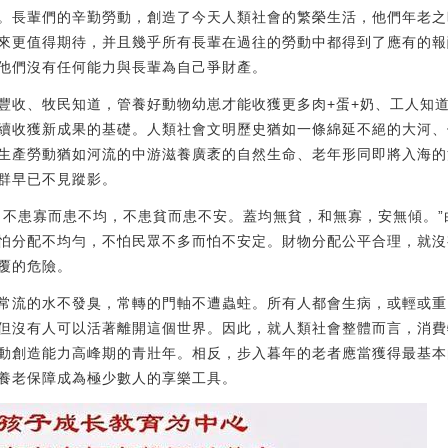
。長輩們的辛勤勞動，創造了今天人類社會的繁榮生活，他們年老之
來更值得期待，并且幾乎所有長輩在過往的勞動中都得到了應有的報
他們沒有任何能力與長輩為自己爭財產。
收、牧民知道，管養好動物幼崽才能收獲更多肉+蛋+奶、工人知道，發
續收獲新成果的基礎。人類社會文明歷史猶如一條綿延不絕的大河、
生產勞動猶如河流的中游滋養廣袤的自然生命、老年形同即將入海的
群早已不見蹤影。
，不患寡而患不均，不患貧而患不安。蓋均無貧，和無寡，安無傾。
怕分配不均勻，不怕民眾不多而怕不安定。財物分配公平合理，就沒
覆的危險。
常流的水不發臭，常轉的門軸不遭蟲蛀。所有人都會生病，或輕或重
但沒有人可以活著離開這個世界。因此，就人類社會整體而言，消費
動創造能力高峰期的青壯年。相反，步入暮年的老者應當獲得最基本
養老保障成為極少數人的享樂工具。