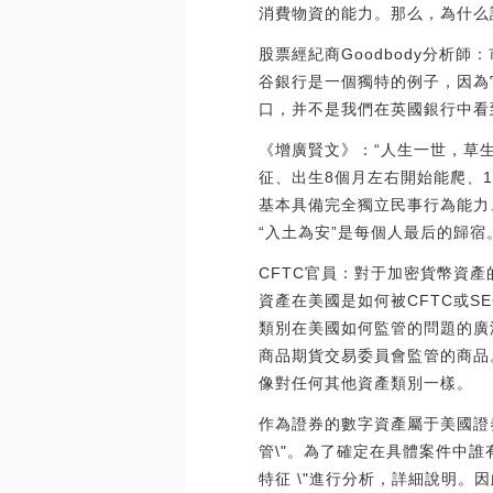
消費物資的能力。那么，為什么
股票經紀商Goodbody分析師：
谷銀行是一個獨特的例子，因為
口，并不是我們在英國銀行中看到的趨
《增廣賢文》：“人生一世，草
征、出生8個月左右開始能爬、
基本具備完全獨立民事行為能力、
“入土為安”是每個人最后的歸宿
CFTC官員：對于加密貨幣資產的
資產在美國是如何被CFTC或S
類別在美國如何監管的問題的廣
商品期貨交易委員會監管的商品
像對任何其他資產類別一樣。
作為證券的數字資產屬于美國證券
管\"。為了確定在具體案件中誰有
特征 \"進行分析，詳細說明