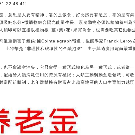
1 22:48:41]
慌，意思是人要有精神，靠的是飯食，好比鐵要有硬度，靠的是有鋼
須吸納水分+微礦物結合陽光能量生長、素食動物必須以植物養料為
動物，人類即可以直接以植物根+莖+葉+花+果實為食，也需要吃其它動
損害了氣候:據Cointelegraph報道，生態學家Franck Le
比特幣是 “非理性和破壞性的金融泡沫”，由于其過度用電而嚴重損害了
，也不會憑空消失，它只會從一種形式轉化為另一種形式，或者從一
，配給給人類消耗使用的資源有極限；人類主動勞動創造領域，可收
財富配給體制，老年群體擁有財富占比越高地區的人口生育能力越弱