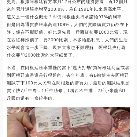
更高。根據阿根廷官方本月12日公布的經濟數據，近12個月
來的累計通脹率增至108.8%，為自1991年以來最高水平。
這又是一個什么概念？即便阿根廷央行承諾給97%的利率，
但是因為通貨膨脹率高達109%，人們的實際購買力仍然在下
降，錢在不斷貶值。好比原先買一斤西紅柿要1000比索，現
在西紅柿漲價了，要2000比索，不多給點利息，人們的生活
水平就會進一步下降。現在大家也不難理解，阿根廷央行為
什么要印2000比索的大額紙幣了。
不過，在阿根廷匯率重挫的當下“趁火打劫”買阿根廷商品或者
到阿根廷旅游還是行得通的。去年年底，有B站博主去阿根廷
測試了下100元人民幣在阿根廷的購買力，最后的測試結果是
買了快7斤牛肉，1斤牛肋條，1塊西冷牛排，2斤小米龍和1
斤眼肉還有一盒碎牛肉。