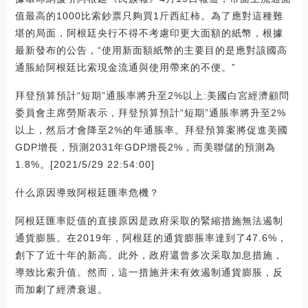
值最高的1000比索鈔票只夠買1斤西紅柿。為了應對這種難
堪的局面，阿根廷央行不得不考慮印更大面額的紙幣，根據
最新發布的公告，“使用新面額紙幣的主要目的是應對該國高
通脹給阿根廷比索現金流通與使用帶來的不便。”
拜登預算預計“短期”通脹率將升至2%以上:美國白宮經濟顧問
委員會主席勞斯表示，拜登預算預計“短期”通脹率將升至2%
以上，然后才會降至2%的年通脹率。拜登預算案將促進美國
GDP增長，預測2031年GDP增長2%，而美聯儲的預測為
1.8%。[2021/5/29 22:54:00]
什么原因導致阿根廷匯率危機？
阿根廷匯率貶值的直接原因是政府采取的緊縮措施無法遏制
通貨膨脹。在2019年，阿根廷的通貨膨脹率達到了47.6%，
創下了近十年的新高。此外，政府還曾多次采取加息措施，
導致比索升值。然而，這一措施并未有效遏制通貨膨脹，反
而加劇了經濟衰退。