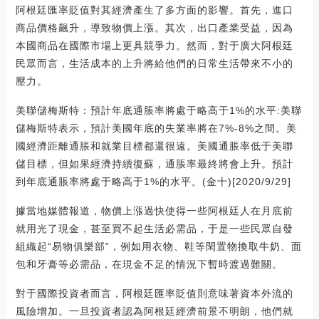
阿根廷匯率貶值對其經濟產生了多方面的影響。首先，進口
商品價格飆升，導致物價上漲。其次，出口產業受益，因為
本國商品在國際市場上更具競爭力。然而，對于廣大阿根廷
民眾而言，生活成本的上升將給他們的日常生活帶來不小的
壓力。
美聯儲梅斯特：預計年底通脹率將處于略高于1%的水平:美聯
儲梅斯特表示，預計美國年底的失業率將在7%-8%之間。美
國經濟距離通脹和就業目標都還很遠。美國通脹率低于美聯
儲目標，但如果經濟持續復蘇，通脹率最終將會上升。預計
到年底通脹率將處于略高于1%的水平。(金十)[2020/9/29]
據當地媒體報道，物價上漲過快使得一些阿根廷人在月底前
就用光了現金，甚至買不起生活必需品，于是一些民眾自發
組織起“易物俱樂部”，例如用衣物、鞋等閑置物換取牛奶、面
包和牙膏等必需品，在現金不足的情況下暫時渡過難關。
對于國際投資者而言，阿根廷匯率貶值則意味著資本外流的
風險增加。一旦投資者認為阿根廷經濟前景不明朗，他們就