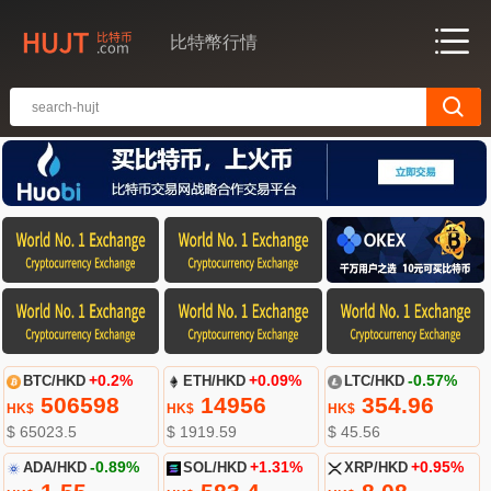
比特幣行情
BTC/HKD
+0.2%
ETH/HKD
+0.09%
LTC/HKD
-0.57%
506598
14956
354.96
HK$
HK$
HK$
$ 65023.5
$ 1919.59
$ 45.56
ADA/HKD
-0.89%
SOL/HKD
+1.31%
XRP/HKD
+0.95%