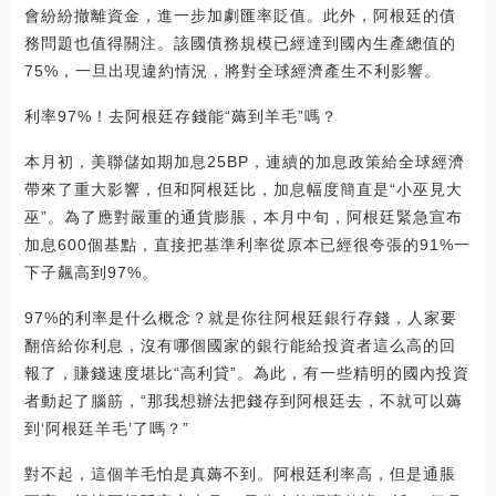
會紛紛撤離資金，進一步加劇匯率貶值。此外，阿根廷的債
務問題也值得關注。該國債務規模已經達到國內生產總值的
75%，一旦出現違約情況，將對全球經濟產生不利影響。
利率97%！去阿根廷存錢能“薅到羊毛”嗎？
本月初，美聯儲如期加息25BP，連續的加息政策給全球經濟
帶來了重大影響，但和阿根廷比，加息幅度簡直是“小巫見大
巫”。為了應對嚴重的通貨膨脹，本月中旬，阿根廷緊急宣布
加息600個基點，直接把基準利率從原本已經很夸張的91%一
下子飆高到97%。
97%的利率是什么概念？就是你往阿根廷銀行存錢，人家要
翻倍給你利息，沒有哪個國家的銀行能給投資者這么高的回
報了，賺錢速度堪比“高利貸”。為此，有一些精明的國內投資
者動起了腦筋，“那我想辦法把錢存到阿根廷去，不就可以薅
到‘阿根廷羊毛’了嗎？”
對不起，這個羊毛怕是真薅不到。阿根廷利率高，但是通脹