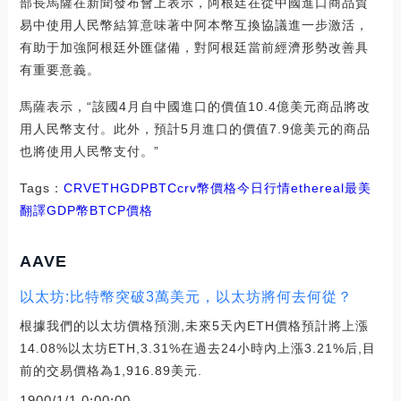
部長馬薩在新聞發布會上表示，阿根廷在從中國進口商品貿
易中使用人民幣結算意味著中阿本幣互換協議進一步激活，
有助于加強阿根廷外匯儲備，對阿根廷當前經濟形勢改善具
有重要意義。
馬薩表示，“該國4月自中國進口的價值10.4億美元商品將改
用人民幣支付。此外，預計5月進口的價值7.9億美元的商品
也將使用人民幣支付。”
Tags：
CRV
ETH
GDP
BTC
crv幣價格今日行情
ethereal最美
翻譯
GDP幣
BTCP價格
AAVE
以太坊:比特幣突破3萬美元，以太坊將何去何從？
根據我們的以太坊價格預測,未來5天內ETH價格預計將上漲
14.08%以太坊ETH,3.31%在過去24小時內上漲3.21%后,目
前的交易價格為1,916.89美元.
1900/1/1 0:00:00