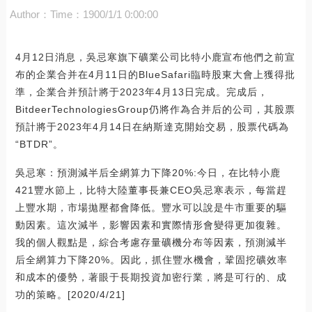
Author：
Time：1900/1/1 0:00:00
4月12日消息，吳忌寒旗下礦業公司比特小鹿宣布他們之前宣
布的企業合并在4月11日的BlueSafari臨時股東大會上獲得批
準，企業合并預計將于2023年4月13日完成。完成后，
BitdeerTechnologiesGroup仍將作為合并后的公司，其股票
預計將于2023年4月14日在納斯達克開始交易，股票代碼為
“BTDR”。
吳忌寒：預測減半后全網算力下降20%:今日，在比特小鹿
421豐水節上，比特大陸董事長兼CEO吳忌寒表示，每當趕
上豐水期，市場拋壓都會降低。豐水可以說是牛市重要的驅
動因素。這次減半，影響因素和實際情形會變得更加復雜。
我的個人觀點是，綜合考慮存量礦機分布等因素，預測減半
后全網算力下降20%。因此，抓住豐水機會，鞏固挖礦效率
和成本的優勢，著眼于長期投資加密行業，將是可行的、成
功的策略。[2020/4/21]