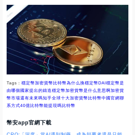
Tags：
穩定幣
加密貨幣
比特幣為什么換穩定幣DAI
穩定幣是
由哪個國家提出的
鑄造穩定幣加密貨幣是什么意思啊
加密貨
幣市場還有未來嗎知乎
全球十大加密貨幣比特幣中國官網聯
系方式
40億比特幣能提現嗎
比特幣
幣安app官網下載
CRO:「深度」當AI遇到制藥，成為顛覆者還是只能