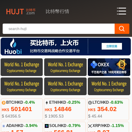
比特幣行情
BTC/HKD
-0.4%
ETH/HKD
-0.25%
LTC/HKD
-0.63%
501401
14846
354.02
HK$
HK$
HK$
$ 64356.5
$ 1905.53
$ 45.44
ADA/HKD
-3.94%
SOL/HKD
-0.79%
XRP/HKD
-1.15%