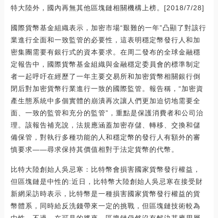
特大陸外，國內再無其他區塊鏈相關機構上榜。[2018/7/28]
國際貨幣基金組織表示，加密市場“艱難的一年”凸顯了對該行
業進行全面和一致監管的必要性，這表明穩定幣發行人和加
密集團需要有銀行式的資本要求。在周二發布的全球金融穩
定報告中，國際貨幣基金組織與金融穩定委員會的標準制定
者一起呼吁在經歷了一年主要交易所和加密貨幣相關銀行倒
閉后對加密貨幣行業進行一致的國際監管。報告稱，“加密資
產生態系統中多個實體的崩潰再次讓人們更加迫切地需要全
面、一致的監管和充分的監管”，重點是保護消費者和公司治
理。該報告補充說，法規應涵蓋加密存儲、轉移、交換和儲
備保管，對執行多種功能的人和穩定幣的發行人有額外的審
慎要求——尋求保持其價值相對于法定貨幣的代幣。
比特大陸創始人吳忌寒：比特幣會損害國家貨幣發行權益，
但區塊鏈是中性的:近日，比特幣大陸創始人吳忌寒在接受財
新網采訪時表示，比特幣是一種損害國家貨幣發行權益的貨
幣體系，同時給反洗錢帶來一定的挑戰，但區塊鏈技術較為
中性。不過，在可見的將來，區塊鏈仍然沒有解決其應用層