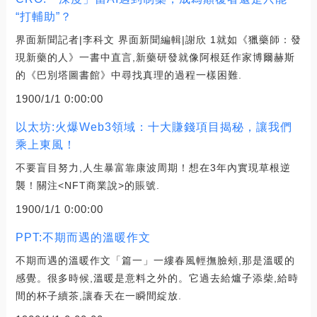
“打輔助”？
界面新聞記者|李科文 界面新聞編輯|謝欣 1就如《獵藥師：發
現新藥的人》一書中直言,新藥研發就像阿根廷作家博爾赫斯
的《巴別塔圖書館》中尋找真理的過程一樣困難.
1900/1/1 0:00:00
以太坊:火爆Web3領域：十大賺錢項目揭秘，讓我們
乘上東風！
不要盲目努力,人生暴富靠康波周期！想在3年內實現草根逆
襲！關注<NFT商業說>的賬號.
1900/1/1 0:00:00
PPT:不期而遇的溫暖作文
不期而遇的溫暖作文「篇一」一縷春風輕撫臉頰,那是溫暖的
感覺。很多時候,溫暖是意料之外的。它過去給爐子添柴,給時
間的杯子續茶,讓春天在一瞬間綻放.