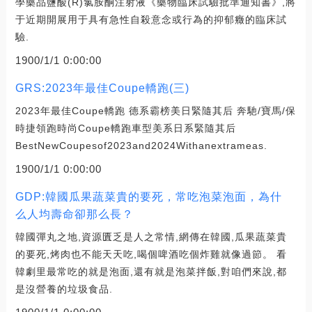
學藥品鹽酸(R)氯胺酮注射液《藥物臨床試驗批準通知書》,將
于近期開展用于具有急性自殺意念或行為的抑郁癥的臨床試
驗.
1900/1/1 0:00:00
GRS:2023年最佳Coupe轎跑(三)
2023年最佳Coupe轎跑 德系霸榜美日緊隨其后 奔馳/寶馬/保
時捷領跑時尚Coupe轎跑車型美系日系緊隨其后
BestNewCoupesof2023and2024Withanextrameas.
1900/1/1 0:00:00
GDP:韓國瓜果蔬菜貴的要死，常吃泡菜泡面，為什
么人均壽命卻那么長？
韓國彈丸之地,資源匱乏是人之常情,網傳在韓國,瓜果蔬菜貴
的要死,烤肉也不能天天吃,喝個啤酒吃個炸雞就像過節。 看
韓劇里最常吃的就是泡面,還有就是泡菜拌飯,對咱們來說,都
是沒營養的垃圾食品.