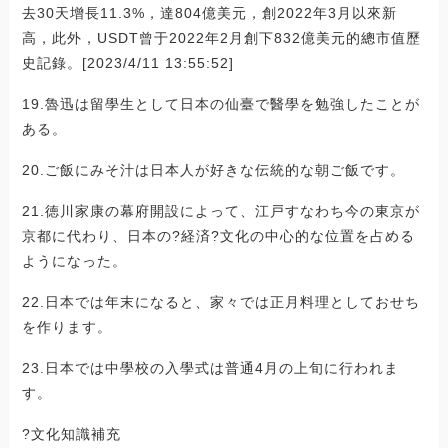
去30天增長11.3%，達804億美元，創2022年3月以來新
高，此外，USDT曾于2022年2月創下832億美元的總市值歷
史記錄。[2023/4/11 13:55:52]
19.魯迅は留學生として日本の仙臺で醫學を勉強したことが
ある。
20.ご飯にみそ汁は日本人が好きな伝統的な朝ご飯です。
21.徳川家康の幕府開設によって、江戸すなわち今の東京が
京都に代わり、日本の?経済?文化の中心的な位置を占める
ようになった。
22.日本では年末になると、家々では正月料理としておせち
を作ります。
23.日本では中學校の入學式は普通4月の上旬に行われま
す。
?文化知識補充