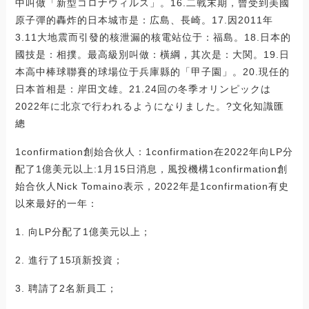
中叫做「新型コロナウィルス」。16.二戰末期，曾受到美國
原子彈的轟炸的日本城市是：広島、長崎。17.因2011年
3.11大地震而引發的核泄漏的核電站位于：福島。18.日本的
國技是：相撲。最高級別叫做：橫綱，其次是：大関。19.日
本高中棒球聯賽的球場位于兵庫縣的「甲子園」。20.現任的
日本首相是：岸田文雄。21.24回の冬季オリンピックは
2022年に北京で行われるようになりました。?文化知識匯
總
1confirmation創始合伙人：1confirmation在2022年向LP分
配了1億美元以上:1月15日消息，風投機構1confirmation創
始合伙人Nick Tomaino表示，2022年是1confirmation有史
以來最好的一年：
1. 向LP分配了1億美元以上；
2. 進行了15項新投資；
3. 聘請了2名新員工；