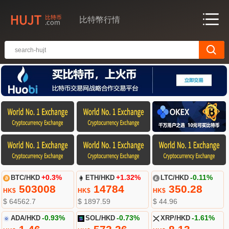
比特幣行情
BTC/HKD
+0.3%
ETH/HKD
+1.32%
LTC/HKD
-0.11%
503008
14784
350.28
HK$
HK$
HK$
$ 64562.7
$ 1897.59
$ 44.96
ADA/HKD
-0.93%
SOL/HKD
-0.73%
XRP/HKD
-1.61%