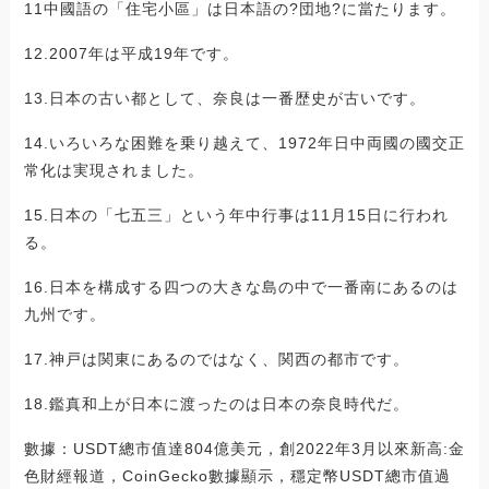
11中國語の「住宅小區」は日本語の?団地?に當たります。
12.2007年は平成19年です。
13.日本の古い都として、奈良は一番歴史が古いです。
14.いろいろな困難を乗り越えて、1972年日中両國の國交正
常化は実現されました。
15.日本の「七五三」という年中行事は11月15日に行われ
る。
16.日本を構成する四つの大きな島の中で一番南にあるのは
九州です。
17.神戸は関東にあるのではなく、関西の都市です。
18.鑑真和上が日本に渡ったのは日本の奈良時代だ。
數據：USDT總市值達804億美元，創2022年3月以來新高:金
色財經報道，CoinGecko數據顯示，穩定幣USDT總市值過