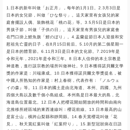
1.日本的新年叫做「お正月」，每年的1月1日。2.3月3日是
日本的女兒節，叫做「ひな祭り」。這天家里有女孩兒的家
庭會擺設人偶、裝飾桃花「桃の花」等。3.5月5日是日本的
男孩子節，叫做「子供の日」。這天家里有男孩兒的家庭會
在門口掛上鯉魚旗「鯉のぼり」。4.盂蘭盆節日本人迎接和安
慰祖先亡靈的日子，在8月15日前后。5.10月的第二個星期一
是日本的體育節。6.11月3日是日本的文化節。7.2019年是
令和元年，2021年是令和三年。8.日本人信仰的本土宗教是
神道教，進行該宗教的場所叫做神社。9.日本獲得諾貝爾文學
獎的作家是：川端康成。10.日本獲得諾貝爾文學獎提名，被
中國人所熟知的作家是：村上春樹，代表作有：『ノルウェ
イの森』等。11.日本的國土是由北海道、本州、四國、九州
四個大島以及數千個小島組成。本州島是日本最大的島，北
海道島位置最北。12.日本人把櫻花開始開放的時間和由南向
北推移所經區域的東西連線叫：櫻花前線。13.日本最高的山
是富士山，橫跨山梨縣和靜岡縣。14.春天賞櫻花叫做「花
見」、秋天賞紅葉叫做「紅葉狩り」。15.新型冠狀病在日語