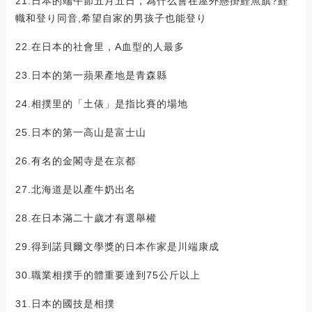
21.日本的端午節五月五日，為什么會在屋外懸掛鯉魚旗?鯉
幟和登り同音,希望自家的男孩子也能登り
22.在日本的社會里，A血型的人最多
23.日本的第一蘋果產地是青森縣
24.相撲里的「土俵」是指比賽的場地
25.日本的第一高山是富士山
26.有名的金閣寺是在京都
27.北海道是以產牛奶出名
28.在日本滿二十歲才有選舉權
29.得到諾貝爾文學獎的日本作家是川端康成
30.職業相撲手的體重要達到75公斤以上
31.日本的國技是相撲