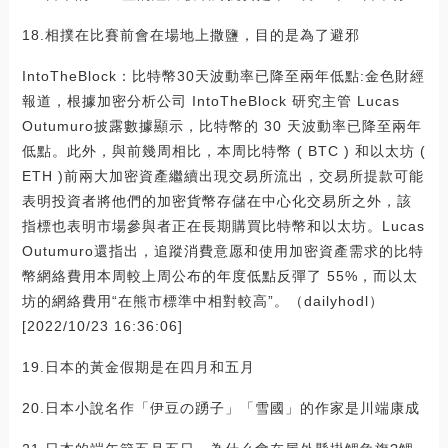
18.相撲在比賽前會在場地上撒鹽，目的是為了避邪
IntoTheBlock：比特幣30天波動率已降至兩年低點:金色財經
報道，根據加密分析公司 IntoTheBlock 研究主管 Lucas
Outumuro披露數據顯示，比特幣的 30 天波動率已降至兩年
低點。此外，與前幾周相比，本周比特幣 ( BTC ) 和以太坊 (
ETH )前兩大加密資產繼續出現交易所流出，交易所提款可能
表明投資者將他們的加密貨幣存儲在中心化交易所之外，該
指標也表明市場參與者正在長期購買比特幣和以太坊。Lucas
Outumuro還指出，追蹤消費意愿和使用加密資產需求的比特
幣網絡費用本周較上周公布的年度低點反彈了 55%，而以太
坊的網絡費用“在熊市標準中相對較高”。（dailyhodl）
[2022/10/23 16:36:06]
19.日本的黃金假期是在四月和五月
20.日本小說名作「伊豆の踴子」「雪國」的作家是川端康成