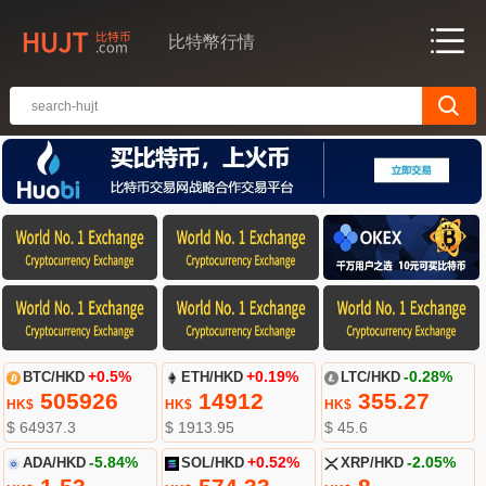
比特幣行情
BTC/HKD
+0.5%
ETH/HKD
+0.19%
LTC/HKD
-0.28%
505926
14912
355.27
HK$
HK$
HK$
$ 64937.3
$ 1913.95
$ 45.6
ADA/HKD
-5.84%
SOL/HKD
+0.52%
XRP/HKD
-2.05%