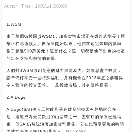
Author：
Time：1900/1/1 0:00:00
1.WSM
由于華爾街模因($WSM)，加密貨幣市場正在爆炸式增長！硬
幣正在迅速擴大。自預售開始以來，他們在短短幾周內就籌
集了超過500萬美元！這是什么？這一切都是他們出色的社區
的出色支持和熱情的結果。
人們對$WSM原創創意的魅力無能為力。如果您盡早投資，
請準備好享受一些特殊福利，并有機會在2023年底之前獲得
令人驚嘆的投資回報。一旦投放市場，其身價將暴漲！
2.AiDoge
AiDoge($AI)將人工智能和受狗啟發的模因有趣地融合在一
起，迅速成為最受歡迎的山寨幣之一。盡管它的預售已經結
束，但$AI仍然統治著加密貨幣世界。它在比預期更短的時間
內成功籌集了約1500萬美元，超出了預期。