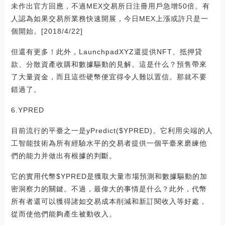
未作出官方回應，不過MEX交易所日注冊用戶急增50倍。有
人認為如果交易所業務快速開展，今日MEX上漲或許只是一
個開始。[2018/4/22]
但還有更多！此外，LaunchpadXYZ還提供NFT、抵押貸
款、分散資產收購和數據驅動的見解。這是什么？預售帶來
了大量資金，而且這些硬幣便宜得令人難以置信。那就不要
錯過了。
6.YPRED
目前流行的平臺之一是yPredict($YPRED)。它利用尖端的人
工智能技術為所有經驗水平的交易者提供一個平臺來磨練他
們的能力并做出有根據的判斷。
它的實用代幣$YPRED是獲取大量市場預測和數據驅動的加
密洞察力的關鍵。不過，最偉大的事情是什么？此外，代幣
所有者還可以獲得諸如交易成本削減和新訂閱收入等好處，
從而使他們能夠產生被動收入。