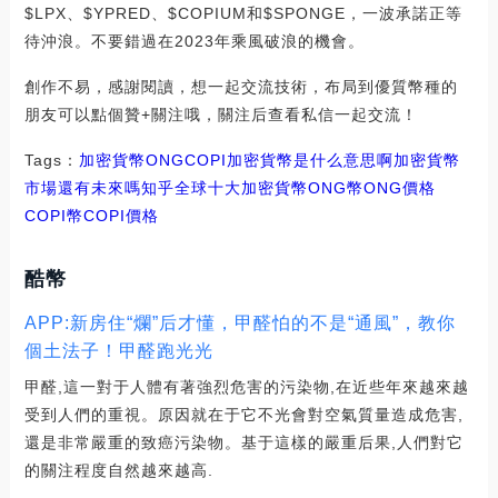
$LPX、$YPRED、$COPIUM和$SPONGE，一波承諾正等
待沖浪。不要錯過在2023年乘風破浪的機會。
創作不易，感謝閱讀，想一起交流技術，布局到優質幣種的
朋友可以點個贊+關注哦，關注后查看私信一起交流！
Tags：
加密貨幣
ONG
COPI加密貨幣是什么意思啊
加密貨幣
市場還有未來嗎知乎
全球十大加密貨幣ONG幣
ONG價格
COPI幣
COPI價格
酷幣
APP:新房住“爛”后才懂，甲醛怕的不是“通風”，教你
個土法子！甲醛跑光光
甲醛,這一對于人體有著強烈危害的污染物,在近些年來越來越
受到人們的重視。原因就在于它不光會對空氣質量造成危害,
還是非常嚴重的致癌污染物。基于這樣的嚴重后果,人們對它
的關注程度自然越來越高.