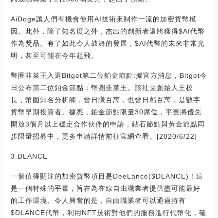
AiDoge讓人們有機會使用AI技術來制作一流的加密貨幣模
因。此外，除了知名度之外，杰出的創新者還將獲得$AI代幣
作為獎品。有了如此令人鼓舞的發展，$AI代幣的未來非常光
明，甚至可能在今年起飛。
幣圈韭菜王入選Bitget第二位鉑金節點:據官方消息，Bitget今
日公布第二位鉑金節點：幣圈韭菜王。該社區創始人王校
長，幣圈知名分析師，曾日賺百萬，也曾日虧百萬，是數字
貨幣早期投資者。據悉，鉑金節點限量30席位，平臺將優先
開放3個月以上穩定合作伙伴的申請，鉆石節點與黃金節點同
步限量招募中，更多申請詳情前往官網查看。[2020/6/22]
3.DLANCE
一個值得關注的加密貨幣項目是DeeLance($DLANCE)！這
是一個特殊的平臺，旨在為在線自由職業者提供盡可能最好
的工作環境。令人興奮的是，自由職業者可以通過持有
$DLANCE代幣，利用NFT技術對他們的服務進行代幣化，確