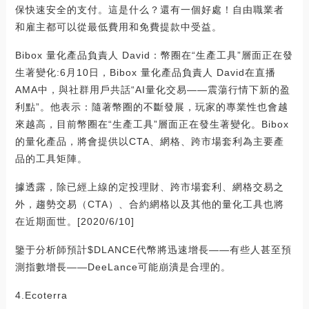
保快速安全的支付。這是什么？還有一個好處！自由職業者
和雇主都可以從最低費用和免費提款中受益。
Bibox 量化產品負責人 David：幣圈在“生產工具”層面正在發
生著變化:6月10日，Bibox 量化產品負責人 David在直播
AMA中，與社群用戶共話“AI量化交易——震蕩行情下新的盈
利點”。他表示：隨著幣圈的不斷發展，玩家的專業性也會越
來越高，目前幣圈在“生產工具”層面正在發生著變化。Bibox
的量化產品，將會提供以CTA、網格、跨市場套利為主要產
品的工具矩陣。
據透露，除已經上線的定投理財、跨市場套利、網格交易之
外，趨勢交易（CTA）、合約網格以及其他的量化工具也將
在近期面世。[2020/6/10]
鑒于分析師預計$DLANCE代幣將迅速增長——有些人甚至預
測指數增長——DeeLance可能崩潰是合理的。
4.Ecoterra