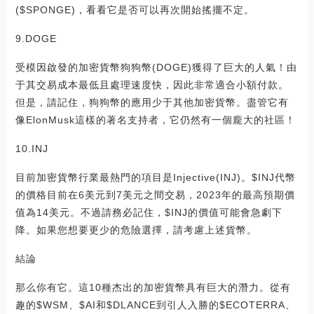
($SPONGE)，看看它是否可以再次開始搖擺不定。
9.DOGE
受模因啟發的加密貨幣狗狗幣(DOGE)獲得了巨大的人氣！由
于其交易成本最低且處理速度快，因此非常適合小額付款。
但是，請記住，狗狗幣的應用少于其他加密貨幣。盡管它有
像ElonMusk這樣的著名支持者，它仍然有一個龐大的社區！
10.INJ
目前加密貨幣行業最熱門的項目是Injective(INJ)。$INJ代幣
的價格目前在6美元到7美元之間交易，2023年的最高預期價
值為14美元。不過請務必記住，$INJ的價值可能會急劇下
降。如果您想要更少的危險選擇，請考慮上述貨幣。
結論
那么你有它。這10種杰出的加密貨幣具有巨大的潛力。從有
趣的$WSM、$AI和$DLANCE到引人入勝的$ECOTERRA、