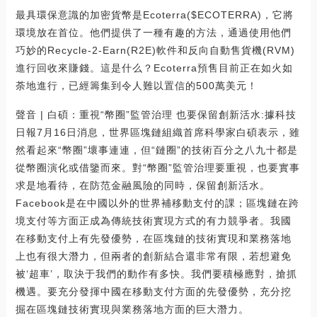
最具環保意識的加密貨幣是Ecoterra($ECOTERRA)，它將
環境放在首位。他們提供了一種有趣的方法，通過使用他們
巧妙的Recycle-2-Earn(R2E)軟件和反向自動售貨機(RVM)
進行回收來賺錢。這是什么？Ecoterra預售目前正在如火如
荼地進行，已經籌集到令人難以置信的500萬美元！
聲音 | 白碩：重視“幣圈”監管治理 也要保留創新活水:據科技
日報7月16日消息，世界區塊鏈組織首席科學家白碩表示，雖
然看起來“幣圈”壞事連連，但“鏈圈”的技術百分之八九十都是
從幣圈演化或借鑒而來。對“幣圈”監管治理要重視，也要實事
求是地看待，在防范金融風險的同時，保留創新活水。
Facebook是在中國以外的世界補移動支付的課；區塊鏈在跨
境支付等方面正成為傳統技術實現方式的有力競爭者。我國
在移動支付上有先發優勢，在區塊鏈的技術實現和業務落地
上也有很大潛力，但兩者的創新結合還非常有限，若想避免
被‘超車’，取決于我們的動作有多快。我們要積極應對，搶抓
機遇。要充分發揮中國在移動支付方面的先發優勢，充分挖
掘在區塊鏈技術實現與業務落地方面的巨大潛力。