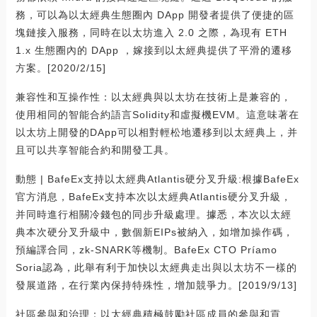
務，可以為以太經典生態圈內 DApp 開發者提供了便捷的區
塊鏈接入服務，同時在以太坊進入 2.0 之際，為現有 ETH
1.x 生態圈內的 DApp ，嫁接到以太經典提供了平滑的遷移
方案。[2020/2/15]
兼容性和互操作性：以太經典與以太坊在技術上是兼容的，
使用相同的智能合約語言Solidity和虛擬機EVM。這意味著在
以太坊上開發的DApp可以相對輕松地遷移到以太經典上，并
且可以共享智能合約和開發工具。
動態 | BafeEx支持以太經典Atlantis硬分叉升級:根據BafeEx
官方消息，BafeEx支持本次以太經典Atlantis硬分叉升級，
并同時進行相關冷錢包的同步升級處理。據悉，本次以太經
典本次硬分叉升級中，數個新EIPs被納入，如增加操作碼，
預編譯合同，zk-SNARK等機制。BafeEx CTO Príamo
Soria認為，此舉有利于加快以太經典走出與以太坊不一樣的
發展道路，在行業內保持特殊性，增加競爭力。[2019/9/13]
社區參與和治理：以太經典積極鼓勵社區成員的參與和貢