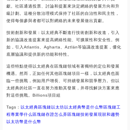
獻。社區通過投票、討論和提案來決定網絡的發展方向和升
級計劃。這種分散治理模式保持了社區的自治性和民主性，
使得每個參與者都可以對網絡的未來發展做出貢獻。
技術創新和發展：以太經典不斷進行技術創新和改進，引入
新的協議改進提案來提高網絡性能、可擴展性和安全性。例
如，引入Atlantis、Agharta、Aztlán等協議改進提案，優化
底層協議和提供新的功能和特性。
這些特點使得以太經典在區塊鏈領域有著獨特的定位和發展
機遇。然而，正如任何其他區塊鏈項目一樣，以太經典也面
臨一些挑戰，例如用戶增長、可持續發展和競爭壓力。但以
太經典的社區一直在努力推動其發展，并尋找解決方案來應
對這些挑戰。Billions項目組
Tags：
以太經典
區塊鏈
以太坊
以太經典幣是什么幣區塊鏈工
程專業學什么
區塊鏈存證怎么弄
區塊鏈技術發展現狀和趨勢
以太坊幣是什么幣