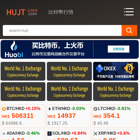
比特幣行情
BTC/HKD
+0.15%
ETH/HKD
-0.03%
LTC/HKD
-0.81%
506311
14937
354.1
HK$
HK$
HK$
$ 64986.6
$ 1917.25
$ 45.45
ADA/HKD
-0.46%
SOL/HKD
+0.84%
XRP/HKD
+0.6%