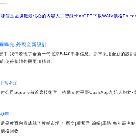
N
哪個是區塊鏈最核心的內容
人工智能chatGPT下載
WAIV價格
Falco
報圖曝光 外觀全新設計
,我們發現了全新一代北京BJ40申報信息。新車采用全新的設計語言
感,使得整體外觀更加精致.
正常死亡
公司Square前首席技術官、移動支付平臺CashApp創始人鮑勃
40年
還是教育內卷成就了教輔市場？ 撰文|續紫君 編輯|馬路 每年高考
價格回收.