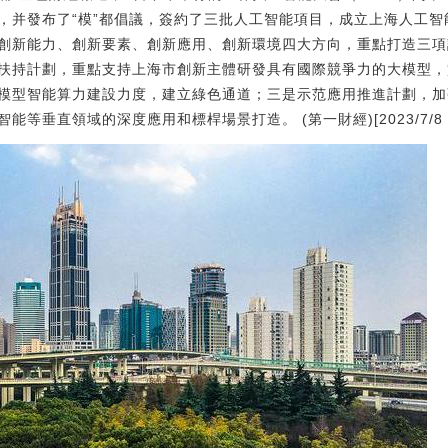
，并發布了“模”都倡議，簽約了三批人工智能項目，成立上海人工
創新能力、創新要素、創新應用、創新環境四大方向，重點打造三項
扶持計劃，重點支持上海市創新主體研發具有國際競爭力的大模型，
模型智能算力建設力度，建立綠色通道；三是示范應用推進計劃，加
垂直領域的深度應用和標桿場景打造。 (第一財經)[2023/7/8 22: