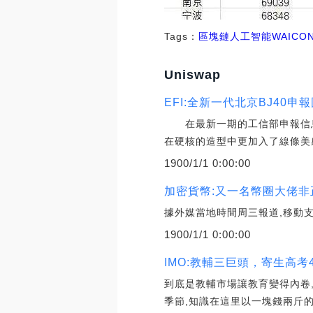
Tags：
區塊鏈
人工智能
WAI
CO
Uniswap
EFI:全新一代北京BJ40申
在最新一期的工信部申報信息中
在硬核的造型中更加入了線條美
1900/1/1 0:00:00
加密貨幣:又一名幣圈大佬非
據外媒當地時間周三報道,移動支付
1900/1/1 0:00:00
IMO:教輔三巨頭，寄生高考
到底是教輔市場讓教育變得內卷,
季節,知識在這里以一塊錢兩斤的