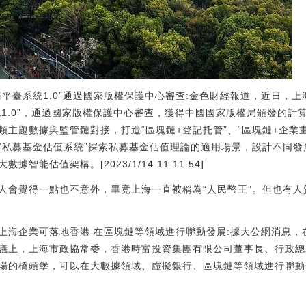
平臺系統1.0”通過國家版權保護中心審查:金色財經報道，近日，上
系統1.0”，通過國家版權保護中心審查，獲得中國國家版權局頒發的計
類主題數據與監管鏈對接，打造“區塊鏈+登記托管”、“區塊鏈+企業畫
。“私募基金估值系統”探索私募基金估值理論的適用場景，設計不同
能估值架構。[2023/1/14 11:11:54]
人會覺得一點也不意外，畢竟上海一直被稱為“人民幣王”。但也有
：上海企業可落地香港 在區塊鏈等領域進行聯動發展:據大公網消息
議上，上海市政協常委，香港時富投資集團有限公司董事長、行政總
的橋頭堡，可以在大數據領域、虛擬銀行、區塊鏈等領域進行聯動發展。[