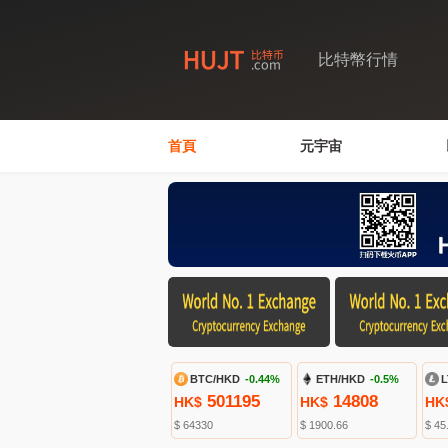
比特幣行情
首頁
元宇宙
BTC/HKD
-0.44%
ETH/HKD
-0.5%
L
501195
14808
HK$
HK$
HK
$ 64330
$ 1900.66
$ 45