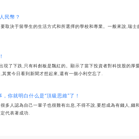
少人民幣？
取決于留學生的生活方式和所選擇的學校和專業。一般來說,瑞士的
！
出現了下跌,只有科創板是飄紅的。顯示了當下投資者對科技股的厚愛
,其實今日看到新聞才想起來,還有一個小利空忘了.
事，你就明白什么是“頂級思維”了！
很多人認為自己一輩子也很難有出息,不得不說,要想成為有錢人,錢
定代表著成功.