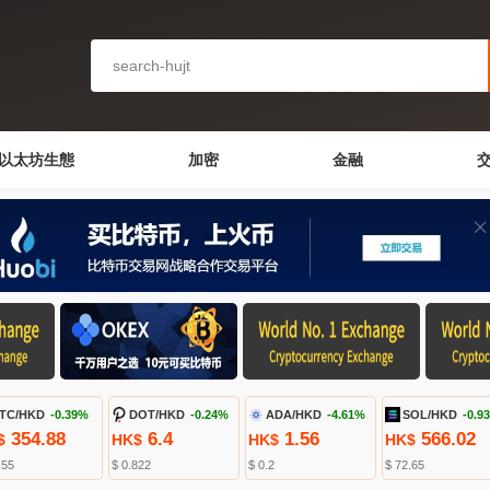
以太坊生態
加密
金融
TC/HKD
-0.39%
DOT/HKD
-0.24%
ADA/HKD
-4.61%
SOL/HKD
-0.9
354.88
6.4
1.56
566.02
$
HK$
HK$
HK$
.55
$ 0.822
$ 0.2
$ 72.65