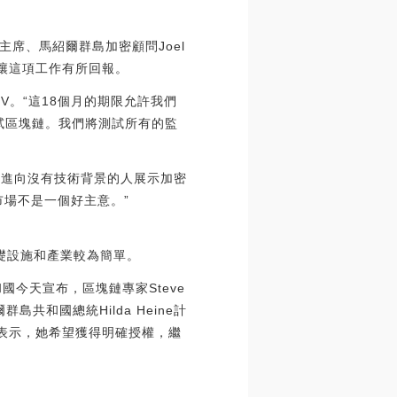
務主席、馬紹爾群島加密顧問Joel
著讓這項工作有所回報。
OV。“這18個月的期限允許我們
測試區塊鏈。我們將測試所有的監
要改進向沒有技術背景的人展示加密
場不是一個好主意。”
基礎設施和產業較為簡單。
和國今天宣布，區塊鏈專家Steve
島共和國總統Hilda Heine計
ne表示，她希望獲得明確授權，繼