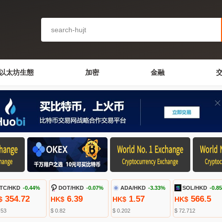
以太坊生態
加密
金融
TC/HKD
-0.44%
DOT/HKD
-0.07%
ADA/HKD
-3.33%
SOL/HKD
-0.8
354.72
6.39
1.57
566.5
$
HK$
HK$
HK$
.53
$ 0.82
$ 0.202
$ 72.712