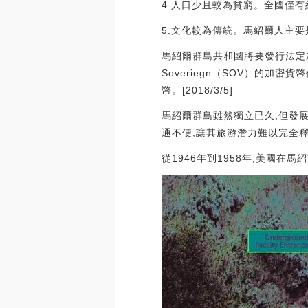
4.人口少且較為貧窮。全國僅有
5.文化較為傳統。馬紹爾人主
馬紹爾群島共和國將要發行法定
Soveriegn（SOV）的加
幣。[2018/3/5]
馬紹爾群島雖然獨立已久,但發
通不便,讓其旅游潛力難以完全
從1946年到1958年,美國在