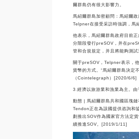
爾群島仍有很大影響力。
馬紹爾群島加密顧問：馬紹爾政府將
Telpner在接受采訪時強調
他表示，馬紹爾群島政府目前正處于
分階段發行preSOV，并在p
管和合規規定，并且將能夠測試
關于preSOV，Telpne
貨幣的方式。“馬紹爾群島決定
（Cointelegraph）[2020/6/6]
3.經濟以旅游業和漁業為主。
動態 | 馬紹爾群島共和國區塊鏈專
Tendon正在為該國提供咨詢和協
劃推出SOV作為國家官方法定貨
續推進SOV。[2019/1/11]