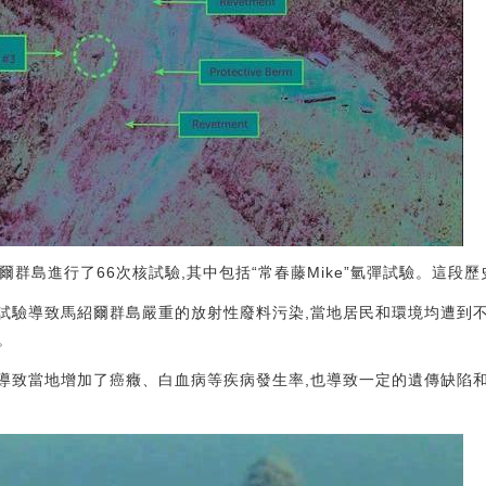
馬紹爾群島進行了66次核試驗,其中包括“常春藤Mike”氫彈試驗。這
核試驗導致馬紹爾群島嚴重的放射性廢料污染,當地居民和環境均遭到
。
驗導致當地增加了癌癥、白血病等疾病發生率,也導致一定的遺傳缺陷