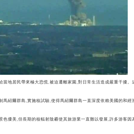
驗給當地居民帶來極大恐慌,被迫遷離家園,對日常生活造成嚴重干擾
控制馬紹爾群島,實施核試驗,使得馬紹爾群島一直深度依賴美國的和
島景色優美,但長期的核輻射陰霾使其旅游業一直難以發展,許多游客