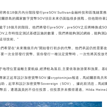
在18個月內分階段發行preSOV:Sullivan金融科技和區塊鏈業
，馬紹爾群島的國家數字貨幣SOV項目未來仍面臨很多挑戰，但他期待
18個月的階段。他們將發行preSOV，preSOV之后將轉換成S
reSOV上市時指定測試基礎設施的數量，我們將能夠測試網絡，能夠
這項技術。”
r表示，他們希望在“未來幾個月內”開始發行初步的代幣。他們承認仍然需
不要一次全部發行貨幣。當你發行一種法定貨幣時，一次性將其投放市
由于地理位置遠離主要航線,經濟較為落后,主要依靠旅游業和漁業。
家正起草設計加密貨幣SOV:據cryptoninjas報道，馬紹爾群島共
助，起草和設計加密貨幣Sovereign（SOV）。據此前消息，馬紹爾群
幣后，遭遇議員的不信任投票，但投票并未獲得通過。Hilda Hei