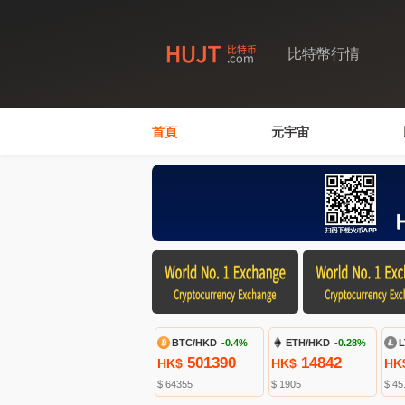
比特幣行情
首頁
元宇宙
BTC/HKD
-0.4%
ETH/HKD
-0.28%
L
501390
14842
HK$
HK$
HK
$ 64355
$ 1905
$ 45