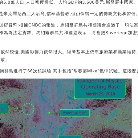
約5.8萬人口,人口密度極低。人均GDP約3,600美元,屬發展中國
要是米克羅尼西亞人后裔,信奉基督教,但仍保留一定的傳統文化和習俗
加密貨幣:根據CNBC的報道，馬紹爾群島共和國議會通過了一項法
密貨幣作為為法定貨幣。馬紹爾群島共和國還表示，將會把Soveriegn
展依然較慢,美國影響力依然很大。經濟基本上依靠旅游業和漁業維持,
釋放。
馬紹爾群島進行了66次核試驗,其中包括“常春藤Mike”氫彈試驗。這