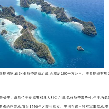
島國家,由34個熱帶島嶼組成,面積約180平方公里。主要島嶼有
溫和,風景優美。群島位于夏威夷和澳大利亞之間,氣候熱帶海洋性,年平均氣溫
美國的托管地,直到1990年才獲得獨立。美國在這里設有軍事基地,