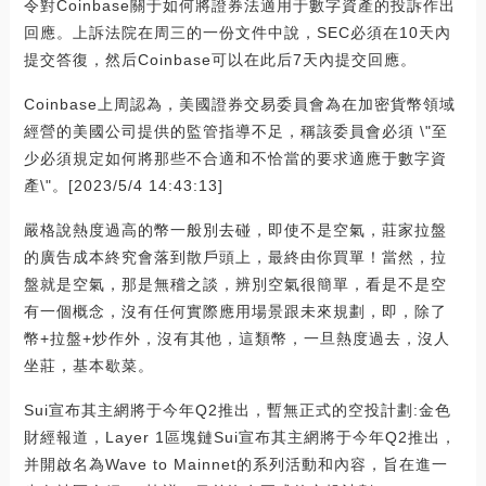
令對Coinbase關于如何將證券法適用于數字資產的投訴作出
回應。上訴法院在周三的一份文件中說，SEC必須在10天內
提交答復，然后Coinbase可以在此后7天內提交回應。
Coinbase上周認為，美國證券交易委員會為在加密貨幣領域
經營的美國公司提供的監管指導不足，稱該委員會必須 \"至
少必須規定如何將那些不合適和不恰當的要求適應于數字資
產\"。[2023/5/4 14:43:13]
嚴格說熱度過高的幣一般別去碰，即使不是空氣，莊家拉盤
的廣告成本終究會落到散戶頭上，最終由你買單！當然，拉
盤就是空氣，那是無稽之談，辨別空氣很簡單，看是不是空
有一個概念，沒有任何實際應用場景跟未來規劃，即，除了
幣+拉盤+炒作外，沒有其他，這類幣，一旦熱度過去，沒人
坐莊，基本歇菜。
Sui宣布其主網將于今年Q2推出，暫無正式的空投計劃:金色
財經報道，Layer 1區塊鏈Sui宣布其主網將于今年Q2推出，
并開啟名為Wave to Mainnet的系列活動和內容，旨在進一