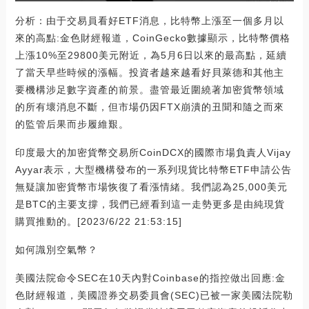
分析：由于交易員看好ETF消息，比特幣上漲至一個多月以
來的高點:金色財經報道，CoinGecko數據顯示，比特幣價格
上漲10%至29800美元附近，為5月6日以來的最高點，延續
了當天早些時候的漲幅。投資者越來越看好貝萊德和其他主
要機構涉足數字資產的前景。盡管最近圍繞著加密貨幣領域
的所有壞消息不斷，但市場仍因FTX崩潰的丑聞和隨之而來
的監管后果而步履維艱。
印度最大的加密貨幣交易所CoinDCX的國際市場負責人Vijay
Ayyar表示，大型機構發布的一系列現貨比特幣ETF申請公告
無疑讓加密貨幣市場恢復了看漲情緒。我們認為25,000美元
是BTC的主要支撐，我們已經看到這一走勢更多是由純現貨
購買推動的。[2023/6/22 21:53:15]
如何識別空氣幣？
美國法院命令SEC在10天內對Coinbase的指控做出回應:金
色財經報道，美國證券交易委員會(SEC)已被一家美國法院勒