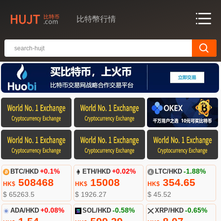
比特幣行情
BTC/HKD
+0.1%
ETH/HKD
+0.02%
LTC/HKD
-1.88%
508468
15008
354.65
HK$
HK$
HK$
$ 65263.5
$ 1926.27
$ 45.52
ADA/HKD
+0.08%
SOL/HKD
-0.58%
XRP/HKD
-0.65%