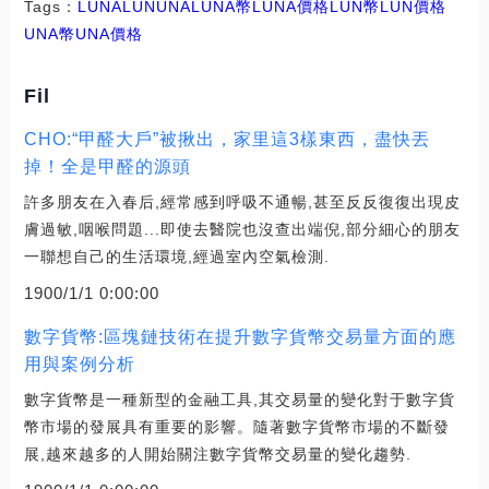
Tags：
LUNA
LUN
UNALUNA幣
LUNA價格LUN幣
LUN價格
UNA幣
UNA價格
Fil
CHO:“甲醛大戶”被揪出，家里這3樣東西，盡快丟
掉！全是甲醛的源頭
許多朋友在入春后,經常感到呼吸不通暢,甚至反反復復出現皮
膚過敏,咽喉問題...即使去醫院也沒查出端倪,部分細心的朋友
一聯想自己的生活環境,經過室內空氣檢測.
1900/1/1 0:00:00
數字貨幣:區塊鏈技術在提升數字貨幣交易量方面的應
用與案例分析
數字貨幣是一種新型的金融工具,其交易量的變化對于數字貨
幣市場的發展具有重要的影響。隨著數字貨幣市場的不斷發
展,越來越多的人開始關注數字貨幣交易量的變化趨勢.