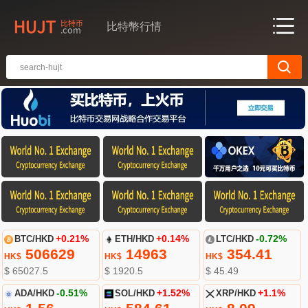
比特幣行情
BTC/HKD
+0.21%
ETH/HKD
+0.14%
LTC/HKD
-0.72%
506629
14963
354.41
HK$
HK$
HK$
$ 65027.5
$ 1920.5
$ 45.49
ADA/HKD
-0.51%
SOL/HKD
+1.52%
XRP/HKD
+1.1%