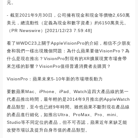
元。
- 截至2021年9月30日，公司擁有現金和現金等價物2,650萬
美元，總流動性（定義為現金和數字資產）約6150萬美元。
（PR Newswire）[2021/12/23 7:59:48]
看了WWDC23上關于AppleVisionPro的介紹，相信不少朋友
會和我們一樣出現幾個問題：為什么蘋果要做VisionPro？為
什么是現在推出？VisionPro對現有的XR擴展現實市場會帶
來怎樣的影響？VisionPro值得普通消費者去購買？
VisionPro：蘋果未來5-10年新的市場增長動力
要數蘋果Mac、iPhone、iPad、Watch這四大產品線的第一
代產品推出時間，最年輕的是2014年9月推出的AppleWatch
產品類型，至今也已經9年時間。雖然蘋果不斷對現在產品線
的產品進行細化，如推出Ultra、ProMax、Pro、mini、
Studio等不同定位的產品，但不可否認，蘋果近年來缺乏能
改變市場以及提升自身市值的產品類型。