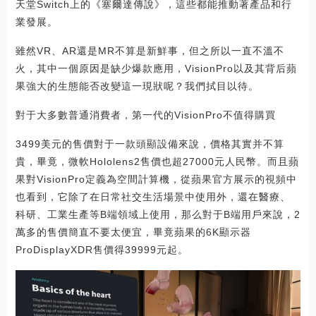
天堂Switch上的《塞爾達傳說》，這些都能推動著產品和行
業發展。
雖然VR、AR還是MR不算是新鮮事，但之所以一直不溫不
火，其中一個原因是缺少爆款應用，VisionPro以及其背后蘋
果強大的生態能否改變這一現狀呢？我們拭目以待。
對于大多數普通消費者，第一代的VisionPro不值得購買
3499美元的售價對于一款頭顯設備來說，價格其實并不算
貴，畢竟，微軟Hololens2售價也超27000元人民幣。而且蘋
果對VisionPro定義為空間計算機，從蘋果官方展示的視頻中
也看到，它除了在日常社交生活場景中使用外，還在醫療、
科研、工業生產等B端領域上使用，那么對于B端用戶來說，2
萬多的售價簡直不要太便宜，畢竟蘋果的6K顯示器
ProDisplayXDR售價得39999元起。