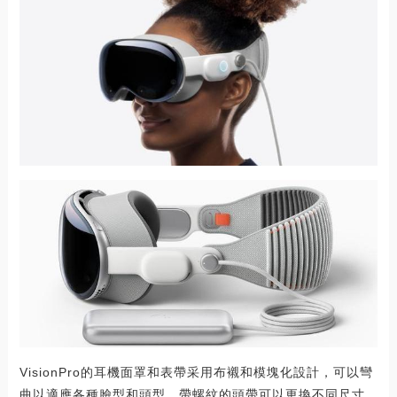
VisionPro的耳機面罩和表帶采用布襯和模塊化設計，可以彎
曲以適應各種臉型和頭型，帶螺紋的頭帶可以更換不同尺寸