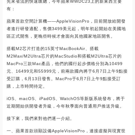
先來省流的快速匯總，今年蘋果WWDC23上的新東西主要
有：
蘋果首款空間計算機——AppleVisionPro，目前開放給開發
者進行研發適配，售價3499美元起，明年初起開始在美國地
區正式開售，更晚些時候才會面向其他國家地區開售。
搭載M2芯片打造的15英寸MacBookAir、搭載
M2Max/M2Ultra芯片的MacStudio和搭載M2Ultra芯片的
MacPro三款Mac產品，他們的國行起步價格分別為10499
元、16499元和55999元，前兩款國內將于6月7日上午9點接
受訂購，6月13日發售。MacPro于6月7日上午9點接受訂
購，上市時間待定。
iOS、macOS、iPadOS、WatchOS等新版系統發布，將于
近期開始供開發者升級，今年秋季面向普通用戶推送升級。
接下來，我們來對他們逐一介紹。
一、蘋果首款頭顯設備AppleVisionPro，連接虛擬與現實世