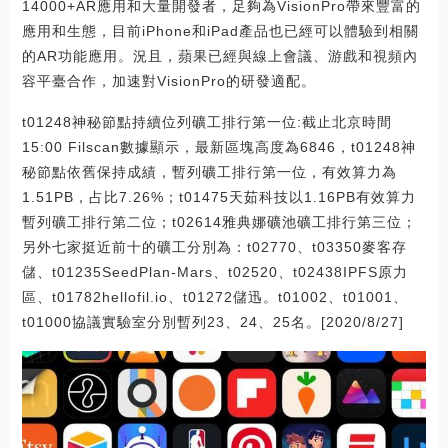
14000+AR應用和大量開發者，足夠為VisionPro帶來豐富的
應用和生態，目前iPhone和iPad產品也已經可以體驗到相關
的AR功能應用。況且，蘋果已經與線上會議、游戲和視頻內
容平臺合作，加速對VisionPro的研發適配。
t01248神秘節點持續位列礦工排行第一位:截止北京時間
15:00 Filscan數據顯示，最新區塊高度為6846，t01248神
秘節點依舊保持成績，暫列礦工排行第一位，有效算力為
1.51PB，占比7.26%；t01475天茹科技以1.16PB有效算力
暫列礦工排行第二位；t02614雅典娜礦池礦工排行第三位；
另外七家挺近前十的礦工分別為：t02770、t03350麥客存
儲、t01235SeedPlan-Mars、t02520、t02438IPFS原力
區、t01782hellofil.io、t01272儲迅。t01002、t01001、
t01000協議實驗室分別暫列23、24、25名。[2020/8/27]