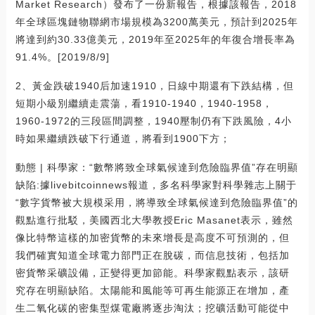
Market Research）發布了一份新報告，根據該報告，2018
年全球區塊鏈物聯網市場規模為3200萬美元，預計到2025年
將達到約30.33億美元，2019年至2025年的年復合增長率為
91.4%。[2019/8/9]
2、黃金跌破1940后加速1910，日線中期還有下跌結構，但
短期小級別繼續走震蕩，看1910-1940，1940-1958，
1960-1972的三段區間調整，1940壓制仍有下跌風險，4小
時如果繼續跌破下行通道，將看到1900下方；
動態 | 科學家：“數幣將致全球氣候達到危險臨界值”存在明顯
缺陷:據livebitcoinnews報道，多名科學家對科學雜志上關于
“數字貨幣被大規模采用，將導致全球氣候達到危險臨界值”的
觀點進行批駁，美國西北大學教授Eric Masanet表示，雖然
像比特幣這樣的加密貨幣的未來增長是高度不可預測的，但
我們確實知道全球電力部門正在脫碳，而信息技術，包括加
密貨幣采礦設備，正變得更加節能。科學家觀點表示，該研
究存在明顯缺陷。太陽能和風能等可再生能源正在增加，產
生二氧化碳的密集型煤電廠將逐步淘汰；挖礦活動可能從中