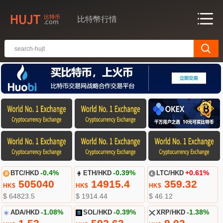
比特幣行情
BTC/HKD
-0.4%
ETH/HKD
-0.39%
LTC/HKD
+0.61%
505040
14915.4
359.32
HK$
HK$
HK$
$ 64823.5
$ 1914.44
$ 46.12
ADA/HKD
-1.08%
SOL/HKD
-0.39%
XRP/HKD
-1.38%