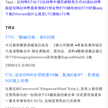
Tags：
比特幣
ETH
LTC比特幣中國官網聯系方式
40億比特幣
能提現嗎
比特幣最新價格行情走勢ETH錢包地址
ETH挖礦app
下載
Etherael指什么寓意LTC價格
LTC幣
TRX
TTG:「醫械日報」第928期
今日最新醫療器械資訊包含： 2條公司動態 ●希森美康與瑞亞
力達成戰略合作,聯合實驗室、質控品、原料●醫療成像設備公
司TTGImagingSolutions宣布收購DigiradHealth 2條.
1900/1/1 0:00:00
CSL:這款BMW全球限量50輛，配備6速MT，售價超
500萬人民幣
在最近的Concorsod''EleganzaVillad''Este上,所有人都在關
注寶馬新出的一款類似于Z4獵裝版的概念車,但其實現場還有
一臺非常稀有的3.0CSL,這個是寶馬自己的展車.