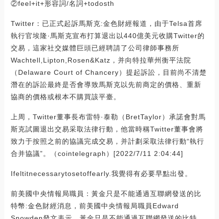
②feel+it+形容詞/名詞+todosth
Twitter：已正式起訴馬斯克:金色財經報道，由于Telsa首席
執行官埃隆·馬斯克宣布打算退出以440億美元收購Twitter的
交易，這家社交媒體巨頭已經聘請了公司律師事務所
Wachtell,Lipton,Rosen&Katz，并向特拉華州衡平法院
（Delaware Court of Chancery）提起訴訟，目前尚不清楚
潛在的訴訟最終是否會導致馬斯克以先前商定的價格、重新
協商的價格或根本不購買該平臺。
上周，Twitter董事長布雷特·泰勒（BretTaylor）承諾會對馬
斯克試圖退出交易采取法律行動，他當時稱Twitter董事會將
致力于按照之前的協議完成交易，并計劃采取法律行動“執行
合并協議”。（cointelegraph）[2022/7/11 2:04:44]
Ifeltitnecessarytosetoffearly.我覺得有必要早點出發。
前美國中央情報局職員：黃金只是不能通過互聯網發送的比
特幣:金色財經消息，前美國中央情報局職員Edward
Snowden發文表示，黃金只是不能通過互聯網發送的比特