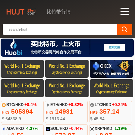
比特幣行情
BTC/HKD
+0.4%
ETH/HKD
+0.32%
LTC/HKD
+0.24%
505394
14931
357.14
HK$
HK$
HK$
$ 64868.9
$ 1916.44
$ 45.84
ADA/HKD
-4.37%
SOL/HKD
+0.44%
XRP/HKD
-1.19%