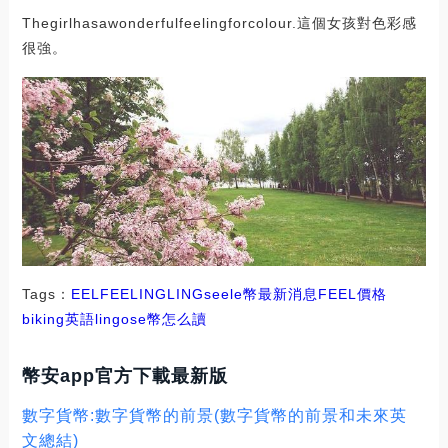
Thegirlhasawonderfulfeelingforcolour.這個女孩對色彩感
很強。
Tags：
EEL
FEEL
ING
LING
seele幣最新消息
FEEL價格
biking英語
lingose幣怎么讀
幣安app官方下載最新版
數字貨幣:數字貨幣的前景(數字貨幣的前景和未來英
文總結)