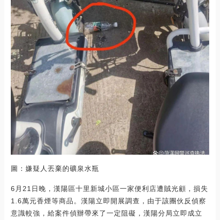
圖：嫌疑人丟棄的礦泉水瓶
6月21日晚，漢陽區十里新城小區一家便利店遭賊光顧，損失
1.6萬元香煙等商品。漢陽立即開展調查，由于該團伙反偵察
意識較強，給案件偵辦帶來了一定阻礙，漢陽分局立即成立