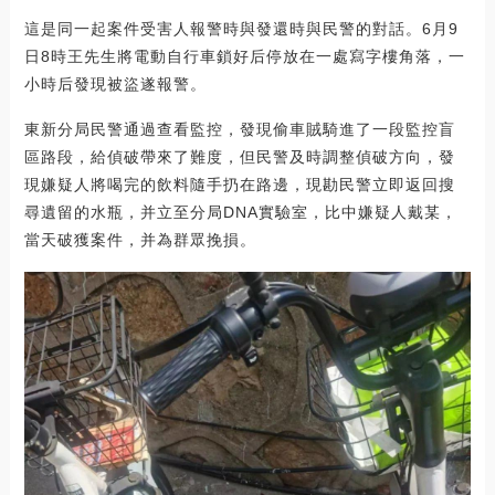
這是同一起案件受害人報警時與發還時與民警的對話。6月9
日8時王先生將電動自行車鎖好后停放在一處寫字樓角落，一
小時后發現被盜遂報警。
東新分局民警通過查看監控，發現偷車賊騎進了一段監控盲
區路段，給偵破帶來了難度，但民警及時調整偵破方向，發
現嫌疑人將喝完的飲料隨手扔在路邊，現勘民警立即返回搜
尋遺留的水瓶，并立至分局DNA實驗室，比中嫌疑人戴某，
當天破獲案件，并為群眾挽損。