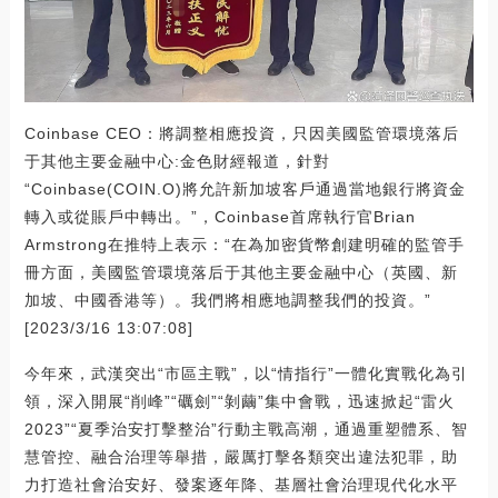
Coinbase CEO：將調整相應投資，只因美國監管環境落后
于其他主要金融中心:金色財經報道，針對
“Coinbase(COIN.O)將允許新加坡客戶通過當地銀行將資金
轉入或從賬戶中轉出。”，Coinbase首席執行官Brian
Armstrong在推特上表示：“在為加密貨幣創建明確的監管手
冊方面，美國監管環境落后于其他主要金融中心（英國、新
加坡、中國香港等）。我們將相應地調整我們的投資。”
[2023/3/16 13:07:08]
今年來，武漢突出“市區主戰”，以“情指行”一體化實戰化為引
領，深入開展“削峰”“礪劍”“剝繭”集中會戰，迅速掀起“雷火
2023”“夏季治安打擊整治”行動主戰高潮，通過重塑體系、智
慧管控、融合治理等舉措，嚴厲打擊各類突出違法犯罪，助
力打造社會治安好、發案逐年降、基層社會治理現代化水平