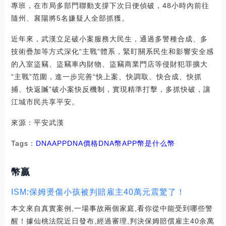
專班，在市局多部門聯動支撐下次日便偵破，48小時內前往
隨州、襄陽將5名嫌疑人全部抓獲。
近年來，武漢立足破小案服務大民生，通過多警種合成、多
技術疊加等方式深化“主戰”體系，緊盯關系民生和影響安全感
的入室盜竊、盜竊車內財物、盜竊商業門店等侵財犯罪擴大
“主戰”范圍，進一步完善“快上案、快調取、快合成、快抓
捕、快返贓”破小案快反機制，實現精準打擊，多抓快破，讓
江城市民共享平安。
來源：平安武漢
Tags：
DNA
APPDNA價格
DNA幣
APP幣是什么幣
幣贏
ISM:保姆燙傷小孩被判賠雇主40萬元震驚了！
本文來自真實案例,一場事故兩個家庭,看你從中能受到哪些警
醒！據仙桃法院近日發布,經過審理,判決保姆賠償雇主40余萬