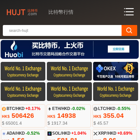
比特幣行情
BTC/HKD
+0.17%
ETH/HKD
-0.02%
LTC/HKD
-0.55%
506426
14938
355.04
HK$
HK$
HK$
$ 65001.4
$ 1917.34
$ 45.57
ADA/HKD
-0.52%
SOL/HKD
+1.04%
XRP/HKD
+0.69%