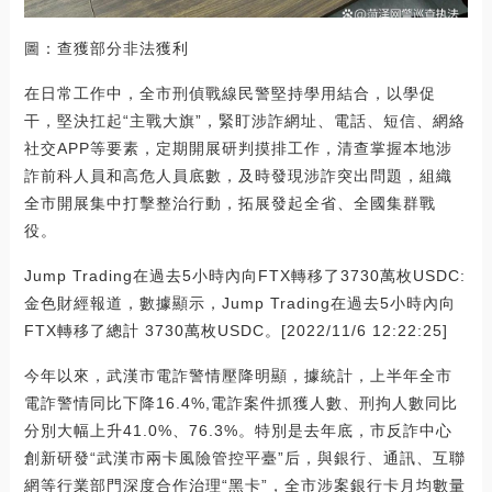
圖：查獲部分非法獲利
在日常工作中，全市刑偵戰線民警堅持學用結合，以學促
干，堅決扛起“主戰大旗”，緊盯涉詐網址、電話、短信、網絡
社交APP等要素，定期開展研判摸排工作，清查掌握本地涉
詐前科人員和高危人員底數，及時發現涉詐突出問題，組織
全市開展集中打擊整治行動，拓展發起全省、全國集群戰
役。
Jump Trading在過去5小時內向FTX轉移了3730萬枚USDC:
金色財經報道，數據顯示，Jump Trading在過去5小時內向
FTX轉移了總計 3730萬枚USDC。[2022/11/6 12:22:25]
今年以來，武漢市電詐警情壓降明顯，據統計，上半年全市
電詐警情同比下降16.4%,電詐案件抓獲人數、刑拘人數同比
分別大幅上升41.0%、76.3%。特別是去年底，市反詐中心
創新研發“武漢市兩卡風險管控平臺”后，與銀行、通訊、互聯
網等行業部門深度合作治理“黑卡”，全市涉案銀行卡月均數量