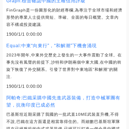
Graph:標普確認中國的主權信用評級
FinGraph是一份圖形化的財經專欄,為專注于全球市場和經濟
形勢的專業人士提供簡短、準確、全面的每日概覽。文章內
容不構成投資建議.
1900/1/1 0:00:00
Equal:中東“向東行”，“和解潮”下機會涌現
2023年開年,中東外交歷史上發生的一大事件震動了全球。在
事先沒有風聲的前提下,沙特和伊朗兩個中東大國,在中國的斡
旋下恢復了外交關系。引發了世界對中東地區“和解潮”的關
注.
1900/1/1 0:00:00
阿帕奇:巴鐵采購中國先進武器裝備，打造中械軍團有
望，抗衡印度已成必然
巴基斯坦近期采購了我國的一批武直10ME武裝直升機,不得
不說,巴鐵在這方面還是相當靠得住的。而細數巴基斯坦軍隊
現在已經服役的中式武器裝備,已經可以打造一個全是中國武