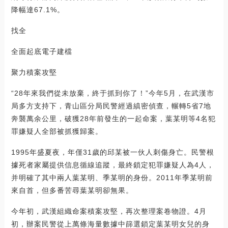
降幅達67.1%。
找全
全面起底電子建檔
聚力積案攻堅
“28年來我們從未放棄，終于抓到你了！”今年5月，在武漢市
局多方支持下，青山區分局民警經過縝密偵查，輾轉5省7地
奔襲萬余公里，破獲28年前發生的一起命案，葉某明等4名犯
罪嫌疑人全部被抓獲歸案。
1995年盛夏夜，年僅31歲的邱某被一伙人刺傷身亡。民警根
據死者家屬提供信息循線追蹤，最終鎖定犯罪嫌疑人為4人，
并明確了其中兩人葉某明、季某明的身份。2011年季某明前
來自首，但多番苦尋葉某明卻無果。
今年初，武漢組織命案積案攻堅，再次整理案卷物證。4月
初，辦案民警從上萬條海量數據中篩選鎖定葉某明女兒的身