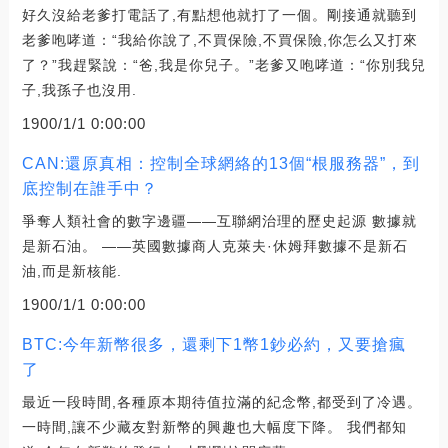
好久沒給老爹打電話了,有點想他就打了一個。剛接通就聽到
老爹咆哮道：“我給你說了,不買保險,不買保險,你怎么又打來
了？”我趕緊說：“爸,我是你兒子。”老爹又咆哮道：“你別我兒
子,我孫子也沒用.
1900/1/1 0:00:00
CAN:還原真相：控制全球網絡的13個“根服務器”，到
底控制在誰手中？
爭奪人類社會的數字邊疆——互聯網治理的歷史起源 數據就
是新石油。 ——英國數據商人克萊夫·休姆拜數據不是新石
油,而是新核能.
1900/1/1 0:00:00
BTC:今年新幣很多，還剩下1幣1鈔必約，又要搶瘋
了
最近一段時間,各種原本期待值拉滿的紀念幣,都受到了冷遇。
一時間,讓不少藏友對新幣的興趣也大幅度下降。 我們都知