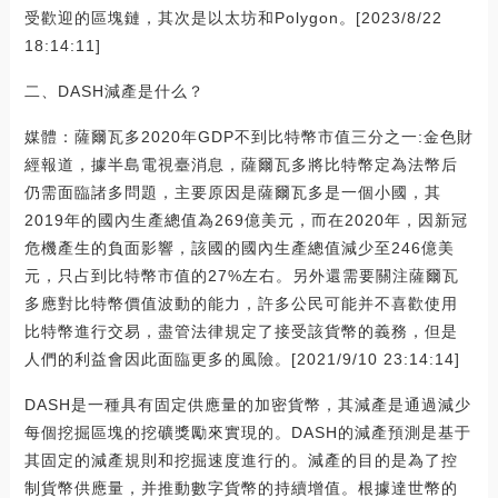
受歡迎的區塊鏈，其次是以太坊和Polygon。[2023/8/22
18:14:11]
二、DASH減產是什么？
媒體：薩爾瓦多2020年GDP不到比特幣市值三分之一:金色財
經報道，據半島電視臺消息，薩爾瓦多將比特幣定為法幣后
仍需面臨諸多問題，主要原因是薩爾瓦多是一個小國，其
2019年的國內生產總值為269億美元，而在2020年，因新冠
危機產生的負面影響，該國的國內生產總值減少至246億美
元，只占到比特幣市值的27%左右。另外還需要關注薩爾瓦
多應對比特幣價值波動的能力，許多公民可能并不喜歡使用
比特幣進行交易，盡管法律規定了接受該貨幣的義務，但是
人們的利益會因此面臨更多的風險。[2021/9/10 23:14:14]
DASH是一種具有固定供應量的加密貨幣，其減產是通過減少
每個挖掘區塊的挖礦獎勵來實現的。DASH的減產預測是基于
其固定的減產規則和挖掘速度進行的。減產的目的是為了控
制貨幣供應量，并推動數字貨幣的持續增值。根據達世幣的