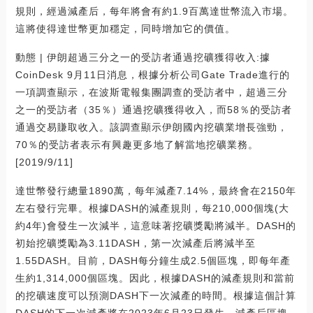
規則，經過減產后，每年將會有約1.9百萬達世幣流入市場。
這將使得達世幣更加穩定，同時增加它的價值。
動態 | 伊朗超過三分之一的受訪者通過挖礦獲得收入:據
CoinDesk 9月11日消息，根據分析公司Gate Trade進行的
一項調查顯示，在波斯電報集團調查的受訪者中，超過三分
之一的受訪者（35％）通過挖礦獲得收入，而58％的受訪者
通過交易賺取收入。該調查顯示伊朗國內挖礦業增長強勁，
70％的受訪者表示有興趣更多地了解當地挖礦業務。
[2019/9/11]
達世幣發行總量1890萬，每年減產7.14%，最終會在2150年
左右發行完畢。根據DASH的減產規則，每210,000個塊(大
約4年)會發生一次減半，這意味著挖礦獎勵將減半。DASH的
初始挖礦獎勵為3.11DASH，第一次減產后將減半至
1.55DASH。目前，DASH每分鐘生成2.5個區塊，即每年產
生約1,314,000個區塊。因此，根據DASH的減產規則和當前
的挖礦速度可以預測DASH下一次減產的時間。根據這個計算
DASH的下一次減產將在2023年6月23日發生。減產后區塊