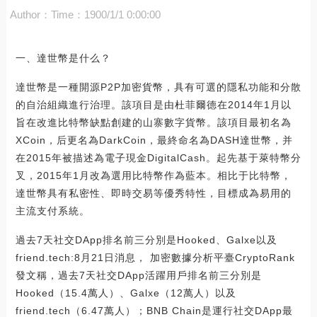
Author：
Time：1900/1/1 0:00:00
一、達世幣是什么？
達世幣是一種開源P2P加密貨幣，具有可選的隱私功能和分散
的自治組織進行治理。該項目是由杜菲爾德在2014年1月以
旨在改進比特幣缺點創建的山寨數字貨幣。該項目最初名為
XCoin，后更名為DarkCoin，最終命名為DASH達世幣，并
在2015年被描述為電子現金DigitalCash。起先基于萊特幣分
叉，2015年1月改為選用比特幣作為藍本。相比于比特幣，
達世幣具有私密性、即時交易等優秀特性，目標成為易用的
主流支付系統。
過去7天社交DApp排名前三分別是Hooked、Galxe以及
friend.tech:8月21日消息， 加密數據分析平臺CryptoRank
發文稱，過去7天社交DApp活躍用戶排名前三分別是
Hooked（15.4萬人）、Galxe（12萬人）以及
friend.tech（6.47萬人）；BNB Chain是運行社交DApp最