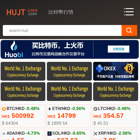
比特幣行情
BTC/HKD
-0.48%
ETH/HKD
-0.56%
LTC/HKD
-0.48%
500992
14799
354.57
HK$
HK$
HK$
$ 64304
$ 1899.54
$ 45.51
ADA/HKD
-4.73%
SOL/HKD
-0.65%
XRP/HKD
-2.58%