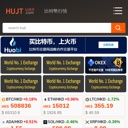
比特幣行情
BTC/HKD
+0.18%
ETH/HKD
+0.06%
LTC/HKD
-1.72%
508836
15012
355.19
HK$
HK$
HK$
$ 65310.8
$ 1926.85
$ 45.59
ADA/HKD
+0.51%
SOL/HKD
-0.46%
XRP/HKD
-0.39%