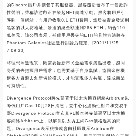
的Discord賬戶并接管了其服務器。黑客隨后發布了一份欺詐
性聲明，聲稱該游戲正在發起NFT鑄造活動。黑客將用戶引
導到一個網站，向用戶收取0.1 ETH費用，然后被資金發送到
黑客的以太坊地址。發送的總金額達到265 ETH，約合110
萬美元。該公司表示，補償用戶丟失的ETH的具體方法將在
Phantom Galaxies社區進行討論后確定。[2021/11/25
7:09:30]
將理想照進現實，既需要從新市民金融需求痛點出發，感同
身受的去把握用戶需求；也需要基于自身稟賦，協同金融機
構各方資源去創新供給模式，才能實現多方共贏，達成商業
可持續性。
Divergence Protocol將先部署于以太坊擴容網絡Arbitrum以
降低用戶Gas:10月28日消息，去中心化波動性對沖和交易平
臺Divergence Protocol宣布其V1版本將先部署至以太坊擴
容網絡Arbitrum上，以解決以太坊主網Gas價格過高的問
題。Divergence表示很快就會向社區展示Arbitrum在
Rinkeby測試網上的V1Beta2.0版本，用戶即可以體驗在二層