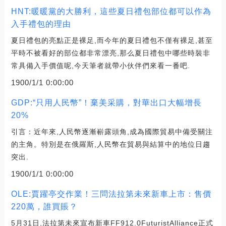
HNT:暖暖黨的大勝利，這些夏日禮包部位都可以作為
入手禮包的理由
夏日禮包的亮點正是裸足,而今年的夏日禮包不僅有裸足,甚至
平時不被看好的部位都非常漂亮,那么夏日禮包中哪些時裝非
常具備入手價值呢,今天筆者就帶小伙伴們來看一番吧.
1900/1/1 0:00:00
GDP:“只用人民幣”！棄美采購，對華出口大幅增長
20%
引言：近年來,人民幣逐漸嶄露頭角,成為國際貿易中備受關注
的主角。特別是在俄羅斯,人民幣在貿易與結算中的地位日趨
突出.
1900/1/1 0:00:00
OLE:賈躍亭交作業！三問法拉第未來新車上市：售價
220萬，誰買賬？
5月31日,法拉第未來宣布新車FF912.0FuturistAlliance正式