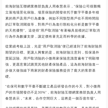
前海財險互聯網業務部負責人周春慧表示，“保險公司很難獨
立落地場景化保險。場景保險的開發依托于數字平臺多年積
累的商戶及用戶行為畫像，例如不同類型商戶在不用時間段
的訂單取消閾值等，對商戶行為進行顆粒化分析是數字平臺
的天然優勢”。這使得“用戶取消險”有著極具規模的訂單取消
行為作為數據支撐，讓定價有著充足而科學的依據。
從業績考核上說，光是“用戶取消險”便已經達到了前海財險所
期望的目標。更讓人興奮的是，前海財險注意到，投保過外
賣延誤險、用戶取消險的小微商家保險意識普遍有了明顯增
強，更愿意嘗試購買其他財產保險產品，這為前海財險進一
步做大做強線下商家的財產保險服務提供了龐大的客群基
礎。
“在保司和數字平臺不斷建立產品研發合作的今天，對小微商
戶的市場開發仍不足30%”，前海財險互聯網業務部負責人周
春慧表示，“未來，合作空間巨大，這將是一個百億市場”。