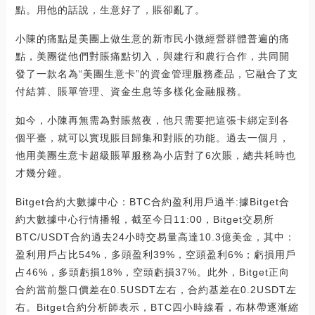
點。用他的話說，生意好了，賬卻亂了。
小陳的痛點是美團上做生意的新市民小微經營群體普遍的痛
點，美團從他們對賬痛點切入，與建行和農行合作，共同開
發了一款名為“美團生意卡”的資金管理服務產品，它融合了支
付結算、賬單管理、資金生息等多樣化金融服務。
如今，小陳再無需為對賬熬夜，他只需要把這張卡綁定到各
個平臺，就可以實現賬目歸集和對賬的功能。過去一個月，
他用美團生意卡超級賬單服務為小店對了6次賬，總共耗時也
才幾分鐘。
Bitget合約大數據中心：BTC合約盈利用戶過半:據Bitget合
約大數據中心行情播報，截至今日11:00，Bitget交易所
BTC/USDT合約過去24小時交易量高達10.3億美金，其中：
盈利用戶占比54%，多頭盈利39%，空頭盈利6%；虧損用戶
占46%，多頭虧損18%，空頭虧損37%。此外，Bitget正向
合約當前盤口價差在0.5USDT左右，合約基差在0.2USDT左
右。Bitget合約分析師表示，BTC四小時線看，布林帶逐漸縮