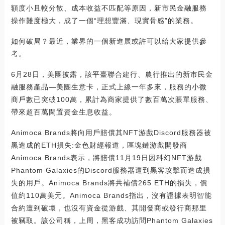
額度小且較分散、成本收益不匹配等原因，新市民金融服務
操作難度極大，成了一個“理想豐滿、現實骨感”的業務。
如何破局？最近，業界的一個新進展或許可以給大家提供參
考。
6月28日，美團披露，該平臺聯合建行、農行推出的新市民金
融服務產品—美團生意卡，正式上線一年多來，服務的小微
商戶數已突破100萬，累計為商家提供了數百萬次賬單服務、
帶來超百萬閑置資金生息收益。
Animoca Brands將向用戶賠償其NFT游戲Discord服務器被
黑造成的ETH損失:金色財經報道，區塊鏈游戲開發商
Animoca Brands表示，將賠償11月19日因科幻NFT游戲
Phantom Galaxies的Discord服務器遭到黑客攻擊而造成損
失的用戶。Animoca Brands將共補償265 ETH的損失，價
值約110萬美元。Animoca Brands指出，沒有證據表明智能
合約遭到破壞，也沒有資金從游戲、其開發商或發行商那里
被竊取。該公司稱，上周，黑客成功訪問Phantom Galaxies