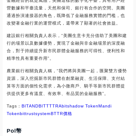
金融經營的就是風險，美團這樣的數字化平臺，具有用戶經
營數據和平臺流量，天然和保司、銀行有合作的空間。美團
通過扮演連接器的角色，既降低了金融服務實體的門檻，也
改變著金融行業的運營模式，還帶來了顯著的社會效益。
建設銀行相關負責人表示，“美團生意卡充分借助了美團和建
行的場景以及數據優勢，實現了金融與非金融場景的深度融
合，對于持續提升新市民群體金融服務的可得性、便利性和
精準性具有重要作用”。
農業銀行相關負責人稱，“我們將與美團一起，匯聚雙方優勢
資源，深入挖掘新市民群體在創業融資、生活保障、支付結
算等方面的個性化需求，為小微商戶、騎手等新市民群體提
供提供更多有溫度、有效率、有品質的金融服務”。
Tags：
BIT
AND
BITT
TTR
Abitshadow Token
Mandi
Token
bittrustsystem
BTTR價格
Pol幣