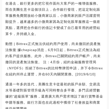
在過去，銀行更多的把它視作面向大客戶的一種增值服務。
而在美團生意卡這個項目上，合作銀行發現，把這定制化賬
單服務免費開放給小微商家以后，小微商家的賬戶活躍度明
顯提升，越來越多的小微商家因為定制化賬單服務這一個差
異點，選擇把合作銀行的借記卡變成了自己最常用的經營結
算卡，并持續入金。
動態 | Bittrex正式無法供紐約用戶使用，尚未撤回的資產無
法恢復:據chepicap消息，6月9日起，Bittrex正式無法為紐
約客戶提供服務。此外，Bittrex已關閉紐約用戶帳戶，尚未
撤回的資產無法恢復。 注：4月份，紐約金融服務管理局
（NYDFS）拒絕了Bittrex的比特幣牌照申請，并下令Bittrex
在紐約州停止運營，并在60天內關閉業務。[2019/6/10]
通過一年多的迭代，美團生意卡從最初的賬戶余額、交易流
水等基礎對賬管理升級為可同時整合多平臺、多門店經營數
據的“超級賬單”服務，還應廣大商戶需求增設了銀行貨幣基金
申購等服務。銀行方面也在此過程中獲得了社會效益和商業
效益的雙豐收。