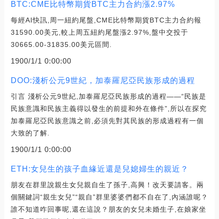
BTC:CME比特幣期貨BTC主力合約漲2.97%
每經AI快訊,周一紐約尾盤,CME比特幣期貨BTC主力合約報
31590.00美元,較上周五紐約尾盤漲2.97%,盤中交投于
30665.00-31835.00美元區間.
1900/1/1 0:00:00
DOO:淺析公元9世紀，加泰羅尼亞民族形成的過程
引言 淺析公元9世紀,加泰羅尼亞民族形成的過程——“民族是
民族意識和民族主義得以發生的前提和外在條件”,所以在探究
加泰羅尼亞民族意識之前,必須先對其民族的形成過程有一個
大致的了解.
1900/1/1 0:00:00
ETH:女兒生的孩子血緣近還是兒媳婦生的親近？
朋友在群里說親生女兒親自生了孫子,高興！改天要請客。兩
個關鍵詞“親生女兒”“親自”群里婆婆們都不自在了,內涵誰呢？
誰不知道咋回事呢,還在這說？朋友的女兒未婚生子,在娘家坐