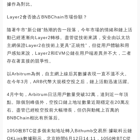
據作為對比。
Layer2會否搶占BNBChain市場份額？
隨著牛市“新公鏈”熱潮的告一段落，今年市場的情緒和鏈上活
動已經逐漸向Layer2轉移。盡管從技術來講，安全由以太坊
主網保證Layer2在技術上更具“正統性”，但從用戶體驗和用
戶感知來說，Layer2和EVM公鏈在用戶端差異并不大，二者
存在著直接的競爭性。
以Arbitrum為例，自主網上線后其數據表現一直不溫不火。
在今年3月，ARB代幣大規模空投之后，鏈上活動迅速活躍。
4月中旬，Arbitrum日活用戶數量突破32萬，達到近一年頂
點。除個別峰值外，空投口鏈上地址數量近期穩定在20萬左
右。盡管已經較空投前大幅增長，但仍與動輒上百萬的
BNBChain相比有所落后。
1050枚BTC從多個未知地址轉入Bithumb交易所:據歐科云鏈
OKLink數據顯示，北京時間6月12日14:11，1050枚BTC從