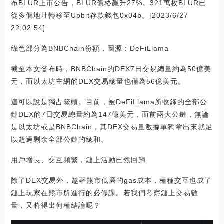
布BLUR上市公告，BLUR價格飆升27%。321萬枚BLUR已
從多個地址轉移至Upbit存款錢包0x04b。[2023/6/27
22:02:54]
綠色部分為BNBChain份額，圖源：DeFiLlama
截至本文發布時，BNBChain的DEX7日交易總量約為50億美
元，而以太坊主網的DEX交易總量也僅為56億美元。
這可以說是獨占鰲頭。目前，被DeFiLlama所收錄的全部公
鏈DEX的7日交易總量約為147億美元，而前兩大公鏈，無論
是以太坊或是BNBChain，其DEX交易量數據單獨拿出來就足
以超過剩余全部公鏈的總和。
用戶增長、交互頻繁，鏈上活動已然回歸
除了DEX交易外，趁著熊市低廉的gas成本，種種交互也成了
鏈上玩家在熊市所進行的必修課。若我們考察鏈上交易數
量，又將得出何種結論呢？