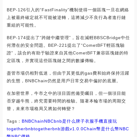
BEP-126引入的“FastFinality”機制使得一個區塊一旦在網絡
上被最終確定就不可能被逆轉，這將減少不良行為者進行鏈
重組的可能性。
BEP-174提出了“跨鏈中繼管理”，旨在減輕BBSCBridge中任
何潛在的安全問題。BEP-221提出了“CometBFT輕區塊驗
證”，該合約有助于驗證來自其他CometBFT兼容區塊鏈的特
定區塊，并實現這些區塊鏈之間的數據傳輸。
盡管市場仍相對低迷，但由于其更低的gas費和始終保持活躍
的生態，BNBChain仍然是用戶日常交易中偏好的底層。
在加密世界，牛市之中的項目固然備受矚目，但一個項目能
否穿越牛熊，終究需要時間的檢驗。隨著本輪市場的周期交
替，未來市場格局又將如何轉變？
Tags：
BNB
Chain
NBCbnb是什么牌子衣服
手機直接玩
togetherbnb
togetherbnb游戲v1.0.0
Chain幣是什么幣NBC
幣
NBC價格