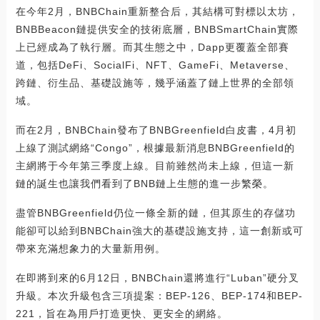
在今年2月，BNBChain重新整合后，其結構可對標以太坊，
BNBBeacon鏈提供安全的技術底層，BNBSmartChain實際
上已經成為了執行層。而其生態之中，Dapp更覆蓋全部賽
道，包括DeFi、SocialFi、NFT、GameFi、Metaverse、
跨鏈、衍生品、基礎設施等，幾乎涵蓋了鏈上世界的全部領
域。
而在2月，BNBChain發布了BNBGreenfield白皮書，4月初
上線了測試網絡“Congo”，根據最新消息BNBGreenfield的
主網將于今年第三季度上線。目前雖然尚未上線，但這一新
鏈的誕生也讓我們看到了BNB鏈上生態的進一步繁榮。
盡管BNBGreenfield仍位一條全新的鏈，但其原生的存儲功
能卻可以給到BNBChain強大的基礎設施支持，這一創新或可
帶來充滿想象力的大量新用例。
在即將到來的6月12日，BNBChain還將進行“Luban”硬分叉
升級。本次升級包含三項提案：BEP-126、BEP-174和BEP-
221，旨在為用戶打造更快、更安全的網絡。