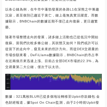
以各公鏈為例，在牛市中蓬勃發展的各路L1在深熊之中漸趨
沉寂，甚至個別已趨近于衰亡，鏈上毫無真實活躍度。而數
據顯示，BNBChain的數據近期不僅已走向復蘇，更日趨繁
榮。
隨著市場整體走向的發展，諸多鏈上活動也已從低沉中開始
復蘇。當我們比較多條公鏈，其狀態又如何？我們或許可以
從當下的走向中，窺見未來的些許方向。而從DEX交易量的
市場份額來看，DeFiLlama數據顯示，BNBChain的市占率
在近兩個月來迅速上漲。目前占全部DEX市場的22.3%，為
交易量第二大公鏈，僅次于以太坊。
數據：321萬枚BLUR已從多個地址轉移至Upbit存款錢包:金
色財經報道，據Spot On Chain監測，由于2小時前Upbit發