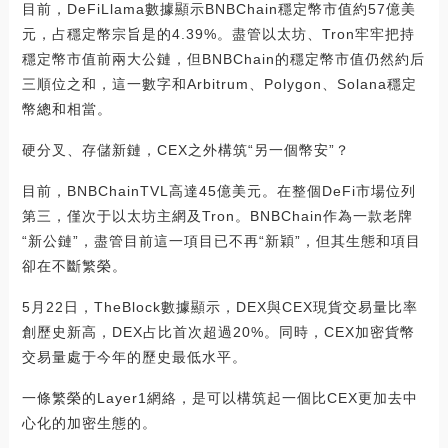
目前，DeFiLlama數據顯示BNBChain穩定幣市值約57億美
元，占穩定幣宗旨是的4.39%。盡管以太坊、Tron牢牢把持
穩定幣市值前兩大公鏈，但BNBChain的穩定幣市值仍然約后
三順位之和，這一數字和Arbitrum、Polygon、Solana穩定
幣總和相當。
硬分叉、存儲新鏈，CEX之外構筑“另一個幣安”？
目前，BNBChainTVL高達45億美元。在整個DeFi市場位列
第三，僅次于以太坊主網及Tron。BNBChain作為一款老牌
“新公鏈”，盡管目前這一項目已不再“新穎”，但其生態和項目
卻在不斷繁榮。
5月22日，TheBlock數據顯示，DEX與CEX現貨交易量比率
創歷史新高，DEX占比首次超過20%。同時，CEX加密貨幣
交易量處于今年的歷史最低水平。
一條繁榮的Layer1網絡，是可以構筑起一個比CEX更加去中
心化的加密生態的。