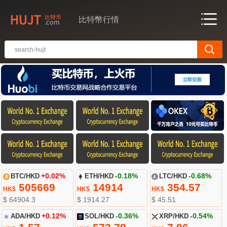
比特幣行情
BTC/HKD
+0.02%
ETH/HKD
-0.18%
LTC/HKD
-0.68%
505669
14914
354.57
HK$
HK$
HK$
$ 64904.3
$ 1914.27
$ 45.51
ADA/HKD
+0.12%
SOL/HKD
-0.36%
XRP/HKD
-0.54%