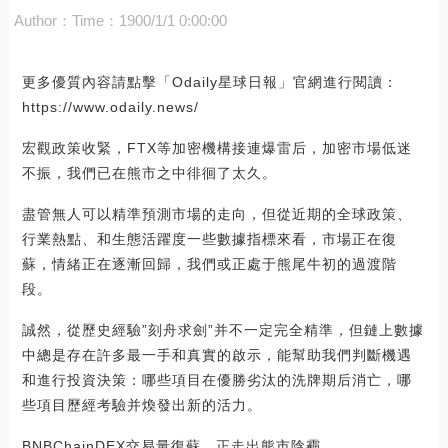
Author：
Time：1900/1/1 0:00:00
更多優質內容請點擊「Odaily星球日報」官網進行閱讀：
https://www.odaily.news/
宏觀政策收緊，FTX等加密機構接連爆雷后，加密市場低迷
不振，我們已在熊市之中徘徊了太久。
盡管無人可以精準預測市場的走向，但從近期的全球政策、
行業熱點、和生態活躍度一些數據指標來看，市場正在復
蘇，情緒正在逐漸回歸，我們或正處于熊尾牛初的過渡階
段。
誠然，從歷史經驗”刻舟求劍”并不一定完全精準，但鏈上數據
中總是存在許多最一手和真實的啟示，能幫助我們判斷機遇
和進行投資決策：哪些項目在優勝劣汰的洗牌期后消亡，哪
些項目歷經考驗并煥發出新的活力。
BNBChainDEX交易量復蘇，正走出熊市陰霾