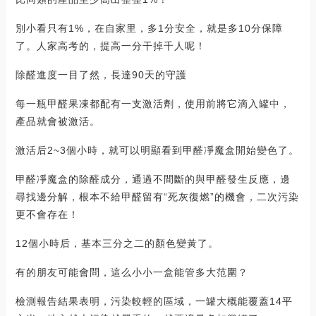
別小看只有1%，在自家里，多1分安全，就是多10分保障
了。人家高考的，提高一分干掉千人呢！
除醛進度一目了然，長達90天的守護
每一瓶甲醛果凍都配有一支激活劑，使用前將它滴入罐中，
產品就會被激活。
激活后2~3個小時，就可以明顯看到甲醛凈魔盒開始變色了。
甲醛凈魔盒的除醛成分，通過不間斷的與甲醛發生反應，邊
尋找邊分解，根本不給甲醛留有“死灰復燃”的機會，二次污染
更不會存在！
12個小時后，基本三分之二的顏色變黃了。
有的朋友可能會問，這么小小一盒能管多大范圍？
檢測報告結果表明，污染較輕的區域，一罐大概能覆蓋14平