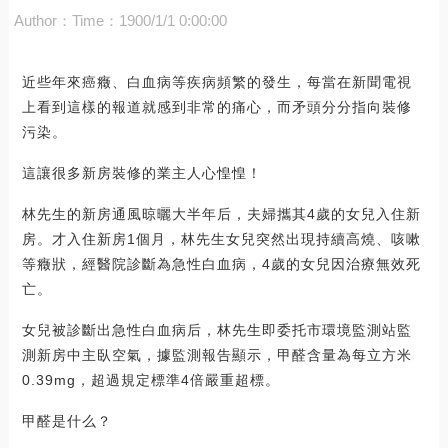
Author：
Time：1900/1/1 0:00:00
近些年來癌癥、白血病等疾病頻繁的發生，每當在新聞電視
上看到這樣的報道就感到非常的痛心，而矛頭分分指向裝修
污染。
這讓很多新房裝修的業主人心惶惶！
林先生的新房通風晾曬大半年后，夫婦攜其4歲的女兒入住新
房。才入住新房1個月，林先生女兒突然出現持續高燒、咳嗽
等癥狀，經醫院診斷為急性白血病，4歲的女兒因治療無效死
亡。
女兒被診斷出急性白血病后，林先生即委托市環境監測站監
測新房中主臥空氣，據監測報告顯示，甲醛含量為每立方米
0.39mg，超過規定標準4倍嚴重超標。
甲醛是什么？