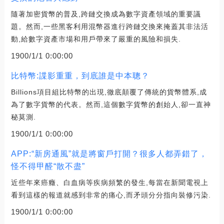
隨著加密貨幣的普及,跨鏈交換成為數字資產領域的重要議
題。然而,一些黑客利用混幣器進行跨鏈交換來掩蓋其非法活
動,給數字資產市場和用戶帶來了嚴重的風險和損失.
1900/1/1 0:00:00
比特幣:諜影重重，到底誰是中本聰？
Billions項目組比特幣的出現,徹底顛覆了傳統的貨幣體系,成
為了數字貨幣的代表。然而,這個數字貨幣的創始人,卻一直神
秘莫測.
1900/1/1 0:00:00
APP:“新房通風”就是將窗戶打開？很多人都弄錯了，
怪不得甲醛“散不盡”
近些年來癌癥、白血病等疾病頻繁的發生,每當在新聞電視上
看到這樣的報道就感到非常的痛心,而矛頭分分指向裝修污染.
1900/1/1 0:00:00