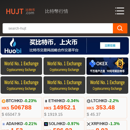
比特幣行情
BTC/HKD
-0.23%
ETH/HKD
-0.34%
LTC/HKD
-2.2%
506788
14952.1
353.48
HK$
HK$
HK$
$ 65047.9
$ 1919.15
$ 45.37
ADA/HKD
-0.21%
SOL/HKD
-0.97%
XRP/HKD
-1.3%