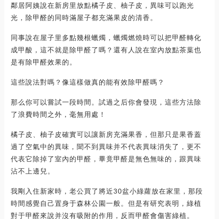
鄰居阿姨說在新房里放點橘子皮、柚子皮，異味可以跑光
光，除甲醛的同時滿屋子都充滿果皮的清香。
同事說在屋子里多點幾根蠟燭，蠟燭燃燒時可以把甲醛轉化
成甲酸，這不就是除甲醛了嗎？還有人說在室內放點茶葉也
是有除甲醛效果的。
這些說法對嗎？像這樣做真的能有效除甲醛嗎？
那么你可以嘗試一段時間。試過之后你會發現，這些方法除
了浪費時間之外，毫無用處！
橘子皮、柚子皮確實可以讓新房充滿果香，但那只是果香蓋
過了空氣中的異味，聞不到異味并不代表異味消失了，更不
代表它除掉了室內的甲醛，畢竟甲醛是無色無味的，跟異味
沾不上邊兒。
我剛入住新家時，老公買了將近30盆小綠蘿放在家里，那段
時間感覺自己置身于森林公園一般。但是有研究表明，綠植
對于甲醛來說并沒有吸附的作用，反而甲醛會傷害綠植。