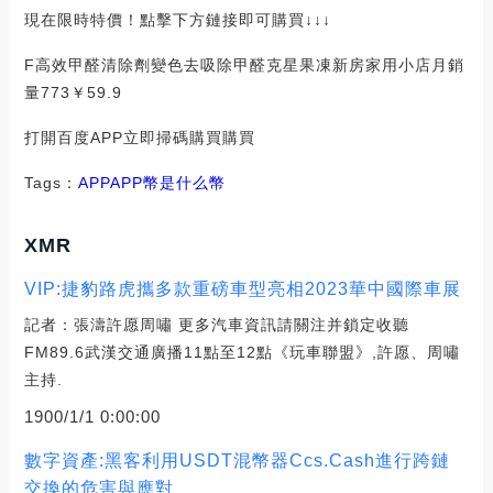
現在限時特價！點擊下方鏈接即可購買↓↓↓
F高效甲醛清除劑變色去吸除甲醛克星果凍新房家用小店月銷
量773￥59.9
打開百度APP立即掃碼購買購買
Tags：
APP
APP幣是什么幣
XMR
VIP:捷豹路虎攜多款重磅車型亮相2023華中國際車展
記者：張濤許愿周嘯 更多汽車資訊請關注并鎖定收聽
FM89.6武漢交通廣播11點至12點《玩車聯盟》,許愿、周嘯
主持.
1900/1/1 0:00:00
數字資產:黑客利用USDT混幣器Ccs.Cash進行跨鏈
交換的危害與應對