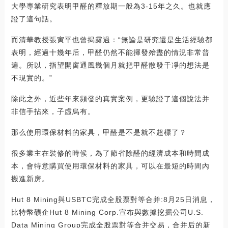
大學專業研究表明甲醛的釋放期一般為3-15年之久。也就應
證了這句話。
而清華教授張寅平也曾揭露過：“無論是研究還是生活經驗都
表明，經過十幾年后，甲醛仍然不能揮發殆盡的情況非常普
遍。所以，指望開窗通風幾個月就把甲醛散發干凈的想法是
不現實的。”
除此之外，近些年來頻發的真實案例，更驗證了這個說法并
非信手拈來，子虛烏有。
那么使用環保材料的家具，甲醛是不是就不超標了？
很多業主在裝修的時候，為了節省除醛的經濟成本和時間成
本，會特意購買使用環保材料的家具，可以在最短的時間內
搬進新房。
Hut 8 Mining與USBTC完成全股票對等合并:8月25日消息，
比特幣礦企Hut 8 Mining Corp.宣布與數據挖掘公司U.S.
Data Mining Group完成全股票對等合并交易，合并后的新