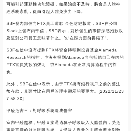
可能引起運動性功能障礙，如果治療不及時，將會是人體神
經系統紊亂，從而引起人體免疫力下降。
SBF發內部信向FTX員工道歉:金色財經報道，SBF在公司
Slack上發布內部信，SBF表示，對所發生的事情深感抱歉以
及這對公司員工意味著什么。他“在壓力面前畏縮了”。
SBF在信中沒有提到FTX將資金轉移到投資基金Alameda
Research的指控，也沒有提到Alameda向包括他自己在內的
FTX官員貸款的聲明，或Alameda在正常清算過程中的豁
免。
此外，SBF在信中表示，由于FTX擁有銀行賬戶之前的舊法
幣存款，其頭寸比在用戶管理中顯示的要更大。[2022/11/23
7:58:30]
甲醛危害三：對呼吸系統造成傷害
室內甲醛超標，甲醛直接通過鼻子呼吸吸入人體體內，受危
害最直接的就是呼吸系統，人體吸入過量的甲醛會嚴重刺激