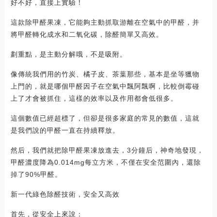
好不好，直接上實驗！
這款除甲醛果凍，它能夠主動抓取游離在空氣中的甲醛，并
將甲醛轉化成水和二氧化碳，除醛簡單又高效。
劃重點，是主動分解哦，不是吸附。
像傳統我們用的竹炭、橘子皮、茶葉那些，基本是坐等獵物
上門的，就是哪個甲醛因子在空氣中飄阿飄啊，比較倒霉碰
上了才會被抓住，這樣的效率以及作用都會低很多。
這個數值已經超標了，但卻是很多家庭的常見的數值，這就
是我們說的甲醛一直在持續釋放。
然后，我們就把除甲醛果凍放進去，3分鐘后，神奇地發現，
甲醛濃度降為0.014mg每立方米，不僅在安全范圍內，還除
掉了90%甲醛。
新一代綠色除醛技術，安全又高效
首先，從安全上來說：