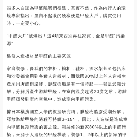
很多人自認為甲醛離我們很遠，其實不然，作為內行人的環
境專家指出：屋內不起眼的幾樣便是甲醛大戶，購買使用
時，一定要小心。
“甲醛大戶”被爆出！這4類東西別再往家買，全是甲醛“污染
源”
裝修人造板材是甲醛的主要來源
家庭裝修，像我們的衣柜，櫥柜，鞋柜，酒水架甚至包括床
和沙發都會用到各種人造板材，而我國90%以上的人造板生
產采用脲醛樹脂膠，脲醛樹脂膠有一個特點——就是受潮分
解，分解后產生游離甲醛，在室內溫度超過20度之后，游離
甲醛揮發到室內空氣中，造成室內甲醛污染。
據日本橫濱國立大學的教授研究稱，脲醛樹脂膠受潮分解，
釋放游離甲醛的過程可持續3~15年。因此，人造板是造成室
內甲醛長期污染的害之源。剛裝修的新家80%以上的甲醛污
染，來源于人造板的甲醛釋放，裝修1、2年以上的新家的甲