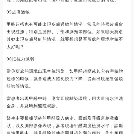
05皮膚過敏
甲醛超標也有可能出現皮膚過敏的情況，常見的時候皮膚會
出現紅疹，特別是臉部、手部和脖頸等部位。如果哪天莫名
其妙出現皮膚發紅的情況，就要想想是否所處的環境空氣不
太好呢？
06抵抗力減弱
當你所處的環境出現空氣污染，如甲醛超標或其它有害氣體
超標的時候，就會造成人體免疫力下降，從而出現感冒發燒
咳嗽等情況。
當患者出現甲醛中時，應立即脫離染環境，用大量清水沖洗
全身，并及時到醫院就診。
醫生主要根據明確的甲醛吸入病史、眼部及呼吸道刺激癥
狀，以及胸部影像表現，參考現場甲醛濃度檢測水平，診斷
急性甲醛中，并且排除其他病因引起的類似癥狀，作出相應