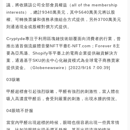
議，將收購該公司全部會員權益（all of the membership
interests），總計9340萬美元，其中5640萬美元將以股
權、可轉換票據和債務承擔組合方式提供，另外3700萬美元
則通過現金或股權對價方式提供。
Cryptyde專注于利用區塊鏈技術顛覆面向消費者的行業，曾
推出過首個流媒體音樂NFT平臺E-NFT.com；Forever 8主
要為亞馬遜、Shopify等平臺上的電商企業提供融資解決方
案，通過基于SKU的去中心化融資模式為全球電子商務賣家
提供資金。（Globenewswire）[2022/9/16 7:00:39]
03咳嗽
甲醛超標會引起強烈咳嗽，甲醛有強烈的刺激性，當人體在
吸入高濃度甲醛后，會受到嚴重的刺激，出現水腫的情況。
04眼睛不舒服
當室內甲醛出現超標的時候，眼睛也很容易出現一些異常情
況，比如說眼睛出現干澀不舒服，甚至出現流淚的情況。