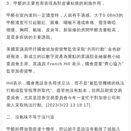
3、甲醛的主要危害表現為對皮膚粘膜的刺激作用，
甲醛在室內達到一定濃度時，人就有不適感。大于0.08m3的
甲醛濃度可引起眼紅、眼癢、咽喉不適或疼痛、聲音嘶啞、
噴嚏、胸悶、氣喘、皮炎等。新裝修的房間甲醛含量較高，
是眾多疾病的主要誘因。
美國眾議員呼吁國會就加密貨幣監管采取“共同行動”:金色財
經報道，新成立的以數字資產為重點的眾議院金融服務小組
委員會主席、眾議員 French Hill 表示，國會需要“齊心協力”
監管加密貨幣。
Hill表示，國會應該首先尋求立法，而不是“被監管機構的執法
行動或監管指導所取代”。盡管他沒有點名，但商品期貨交易
委員會，尤其是證券交易委員會今年一直忙于對加密公司和
個人采取執法行動。[2023/3/22 13:18:17]
二、沒氣味不等于沒污染
甲醛的釋放期長達十幾年，所以絕不是說沒有氣味了就能入