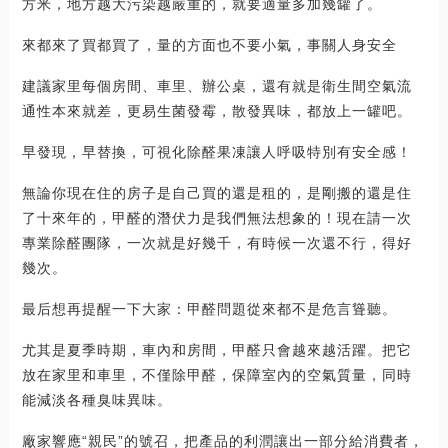
方米，地方越大污染越嚴重的，就要適量多加幾罐了。
來都來了買都買了，量的方面也不要小氣，事關人身安全
建議家里每個房間、車里、辦公桌，還有就是衛生間空氣流
通性本來就差，更易生菌發霉，散發異味，都放上一罐吧。
早發現，早替換，可視化除醛果凍讓人呼吸特別有安全感！
無論你現在住的房子是自己買的還是租的，是剛搬的還是住
了十來年的，甲醛的潛伏力是我們無法想象的！現在請一次
專業除醛團隊，一次就是好幾千，有時候一次還不行，得好
幾次。
最后想再提醒一下大家：甲醛問題從來都不是危言聳聽。
尤其是夏季時期，車內和房間，甲醛只會越來越活躍。把它
放在家里和車里，不僅除甲醛，保障室內的空氣質量，同時
能減淡各種臭味異味。
廠家響應“親民”的號召，把產品的利潤讓出一部分給消費者，