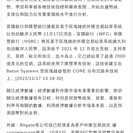
勢。學習和掌握各種技術指標和圖表形態，并結合趨勢線、
支撐位和阻力位等重要價格水平進行分析。
富國銀行和匯豐銀行擴展其基于區塊鏈的外匯交易結算系統
以包括離岸人民幣:11月17日消息，富國銀行（WFC）和匯
豐銀行（HSBC）將其基于區塊鏈的外匯交易結算系統擴大到
包括離岸人民幣。該系統于 2021 年 12 月首次亮相，支持美
元、英鎊、歐元和加元，迄今為止，它已經結算了超過 2000
億美元的交易。該系統使用了匯豐專有技術，該技術建立在
Baton Systems 受區塊鏈啟發的 CORE 分布式賬本技術
上。[2022/11/17 13:18:30]
關注經濟數據：經濟數據對外匯市場有著重要的影響。密切
關注經濟數據發布日程，特別是與貨幣政策、就業、通脹和
利率等相關的數據。利用經濟數據分析市場基本面，以及預
測貨幣對的走勢。
外媒：Bitgate母公司或已賠償多為客戶外匯交易損失:據
cointelegraph報道，10月5日，美國SEC對數字貨幣交易所