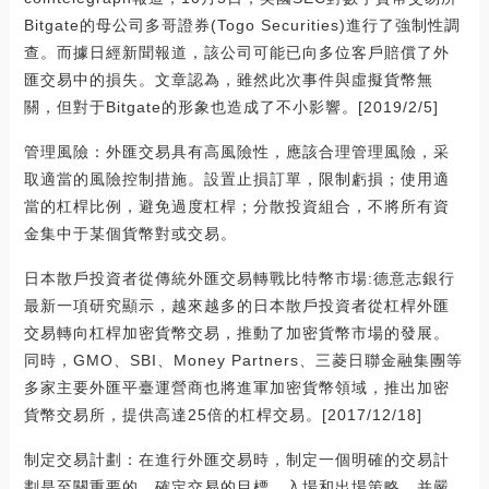
Bitgate的母公司多哥證券(Togo Securities)進行了強制性調
查。而據日經新聞報道，該公司可能已向多位客戶賠償了外
匯交易中的損失。文章認為，雖然此次事件與虛擬貨幣無
關，但對于Bitgate的形象也造成了不小影響。[2019/2/5]
管理風險：外匯交易具有高風險性，應該合理管理風險，采
取適當的風險控制措施。設置止損訂單，限制虧損；使用適
當的杠桿比例，避免過度杠桿；分散投資組合，不將所有資
金集中于某個貨幣對或交易。
日本散戶投資者從傳統外匯交易轉戰比特幣市場:德意志銀行
最新一項研究顯示，越來越多的日本散戶投資者從杠桿外匯
交易轉向杠桿加密貨幣交易，推動了加密貨幣市場的發展。
同時，GMO、SBI、Money Partners、三菱日聯金融集團等
多家主要外匯平臺運營商也將進軍加密貨幣領域，推出加密
貨幣交易所，提供高達25倍的杠桿交易。[2017/12/18]
制定交易計劃：在進行外匯交易時，制定一個明確的交易計
劃是至關重要的。確定交易的目標、入場和出場策略，并嚴