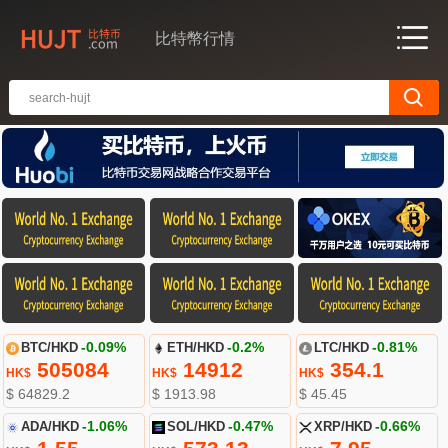
比特幣行情
BTC/HKD
-0.09%
ETH/HKD
-0.2%
LTC/HKD
-0.81%
505084
14912
354.1
HK$
HK$
HK$
$ 64829.2
$ 1913.98
$ 45.45
ADA/HKD
-1.06%
SOL/HKD
-0.47%
XRP/HKD
-0.66%