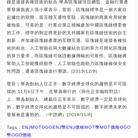
鏈是連接各種技術的粘合:華為區塊鏈項目總監、金融行業產
業發展負責人張小軍表示，當前，區塊鏈標準是一個大家自
起爐灶的狀態，當互聯互通性受阻，區塊鏈的商業布局就會
被拖延。可喜的是，行業企業正積極參加中國區塊鏈標委會
的工作。標準的制定將更好的支持國家在區塊鏈技術的自主
創新，并加速區塊鏈產業的互聯互通。區塊鏈是連接各種技
術的粘合。人工智能在與大數據結合后的算力可簡化區塊鏈
的算力要求，而區塊鏈可保證數據傳輸的可靠性。區塊鏈將
幫助人工智能獲得順序，人工智能也能助力區塊鏈確保安全
性問題，通過區塊鏈進行溯源。[2019/12/9]
聲音 | 華為創始人任正非：數字經濟全球化的趨勢是不可阻
擋的:11月6日下午，在華為舉行的《與任正非咖啡對話》
上，華為創始人、總裁任正非表示，數字經濟一定是全球化
的，數字經濟全球化的趨勢是不可阻擋的，數字經濟未來的
發展會是蓬勃的。（中證網）[2019/11/6]
Tags：
ENJ
MOT
OGOENJ幣
ENJ價格MOT幣
MOT價格OGO
幣
OGO價格