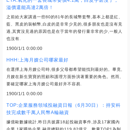
ETA:氧化的一套長城幣要價4.1萬，白皮字磨沒了，
溢價還能高達2萬倍！
之前給大家講過一些80的81年的長城幣套幣,基本上都是紅、
藍、黑皮的裝幀幣,白皮的是非常少見的,很多朋友也是沒有見
過,其實沒見過的原因也是在于當年的發行量非常的少,一般人
也沒有.
1900/1/1 0:00:00
HHH:上海月嫂公司哪家最好
在選擇上海月嫂公司時,很多父母都希望能找到最好的。畢竟,
月嫂在新生寶寶的照顧和護理方面扮演著重要的角色。然而,
要確定哪家上海月嫂公司最好并不容易.
1900/1/1 0:00:00
TOP:企業服務領域投融資日報（6月30日）：持安科
技完成數千萬人民幣A輪融資
據億歐數據統計,昨日共披露18起投融資事件,涉及17家國內
企業,1家國外企業,融資總額約119.82億元。數量TOP1為制