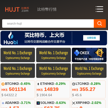
比特幣行情
BTC/HKD
-0.45%
ETH/HKD
-0.29%
LTC/HKD
-0.28%
501134
14839
355.27
HK$
HK$
HK$
$ 64322.2
$ 1904.64
$ 45.6
ADA/HKD
-3.71%
SOL/HKD
-0.63%
XRP/HKD
-2.02%