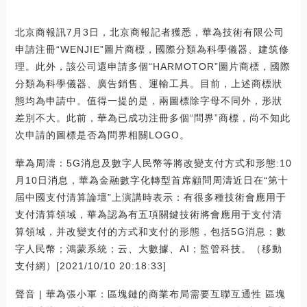
北京商報訊7月3日，北京商報記者獲悉，華為技術有限公司
申請注冊“WENJIE”圖片商標，國際分類為科學儀器、建筑修
理。此外，該公司還申請多個“HARMOTOR”圖片商標，國際
分類為科學儀器、廣告銷售、運輸工具。目前，上述商標狀
態均為申請中。值得一提的是，兩圖標除字母不同外，形狀
差別不大。此前，華為已成功注冊多個“問界”商標，尚不知此
次申請的圖標是否為問界相關LOGO。
華為周濤：5G消息及數字人民幣等將改變支付方式和形態:10
月10日消息，華為金融數字化轉型首席顧問周濤近日在“第十
屆中國支付清算論壇”上演講時表示：有很多種技術會應用于
支付清算領域，華為認為有五項關鍵技術將會應用于支付清
算領域，并改變支付的方式和支付的形態，包括5G消息；數
字人民幣；鴻蒙系統；云、大數據、AI；監管科技。（移動
支付網）[2021/10/10 20:18:33]
聲音 | 華為張小軍：區塊鏈的商業布局需要互聯互通性 區塊