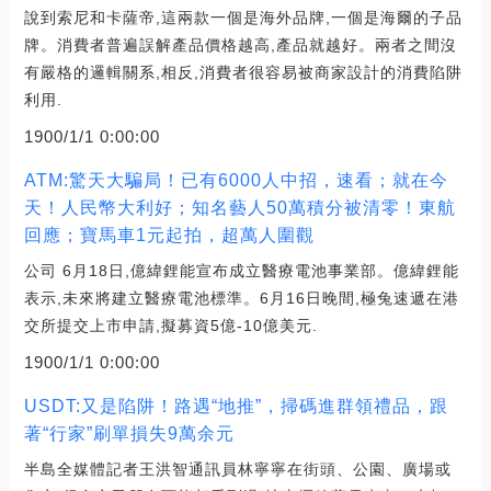
說到索尼和卡薩帝,這兩款一個是海外品牌,一個是海爾的子品
牌。消費者普遍誤解產品價格越高,產品就越好。兩者之間沒
有嚴格的邏輯關系,相反,消費者很容易被商家設計的消費陷阱
利用.
1900/1/1 0:00:00
ATM:驚天大騙局！已有6000人中招，速看；就在今
天！人民幣大利好；知名藝人50萬積分被清零！東航
回應；寶馬車1元起拍，超萬人圍觀
公司 6月18日,億緯鋰能宣布成立醫療電池事業部。億緯鋰能
表示,未來將建立醫療電池標準。6月16日晚間,極兔速遞在港
交所提交上市申請,擬募資5億-10億美元.
1900/1/1 0:00:00
USDT:又是陷阱！路遇“地推”，掃碼進群領禮品，跟
著“行家”刷單損失9萬余元
半島全媒體記者王洪智通訊員林寧寧在街頭、公園、廣場或