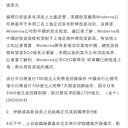
億美元
媒體日前從多名消息人士處證實，美國疫苗廠商Moderna公
司將最早于本周三在上海正式宣布對華投資項目。這將是
Moderna公司對中國的首次投資。據記者了解，Moderna在
中國的投資規模有望創下上海近期外商投資新高。有知情人
士向記者透露，Moderna將有多個項目落地中國，總投資規
模有望達到10億美元量級，具體以簽約當天公布消息為準。
記者還了解到，Moderna公司CEO斯蒂芬·班塞爾已經抵達上
海，將出席投資簽約儀式。
央行今日將進行700億元人民幣逆回購操作:中國央行公開市
場今日將進行700億元人民幣7天期逆回購操作。因今日有
2400億元逆回購到期，當日實現凈回籠1700億元。（金十）
[2020/6/4]
2、伊朗成為新成員上合組織正式成員國增至9個
4日下午，上合組織秘書處在北京舉行伊朗國旗升旗儀式，歡