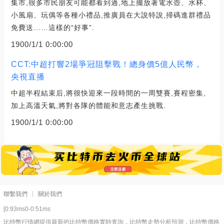
集市,很多市民朋友可能都看到過,地上擺放著電水壺、水杯、
小風扇、玩偶等各種小禮品,推廣員在大說特說,掃碼進群禮品
免費送……這樣的“好事”.
1900/1/1 0:00:00
CCT:中超打響2場爭冠阻擊戰！總身價5億人民幣，
央視直播
中超半程結束后,將很快迎來一段時間的一周雙賽,賽程密集,
加上高溫天氣,將對各隊的體能和意志產生挑戰.
1900/1/1 0:00:00
聯繫我們
關於我們
[0:93ms0-0:51ms
比特幣行情網提供最新的比特幣價格實時査詢，比特幣走勢分析預測，比特幣價格