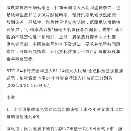
據農業農村部網站消息，目前全國進入汛期和盛夏季節，也
是秋糧生產和防災減災關鍵時期。預計汛期氣候狀況總體一
般到偏差，區域性、階段性旱澇災害明顯，厄爾尼諾后期快
速發展，“小概率高影響”極端天氣氣候事件偏多，農業生產面
臨的不確定性進一步增加。近日，農業農村部會同水利部、
應急管理部、中國氣象局聯合下發通知，要求各地堅持問題
導向，分區分類指導，細化實化措施，千方百計奪取秋糧和
全年糧食豐收。
BTC 24小時資金凈流入81.14億元人民幣:金色財經監測數據
顯示，加密貨幣市場24小時資金凈流入排名前三分別為
[2021/3/21 19:04:07]
產業
1、比亞迪搭載激光雷達車型即將密集上市今年激光雷達出貨
量增速望達到4倍
據報道，比亞迪旗下騰勢品牌N7車型于7月3日正式上市，該