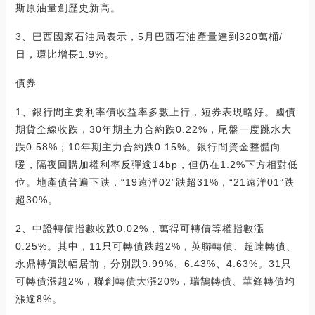
斯原油量創歷史新高。
3、巴西國家石油局表示，5月巴西石油產量達到320萬桶/
日，環比增長1.9%。
債券
1、銀行間主要利率債收益率多數上行，短券表現略好。國債
期貨全線收跌，30年期主力合約跌0.22%，尾盤一度跳水大
跌0.58%；10年期主力合約跌0.15%。銀行間資金整體向
暖，隔夜回購加權利率反彈逾14bp，但仍在1.2%下方相對低
位。地產債普遍下跌，“19遠洋02”跌超31%，“21遠洋01”跌
超30%。
2、中證轉債指數收跌0.02%，萬得可轉債等權指數漲
0.25%。其中，11只可轉債跌超2%，英聯轉債、超達轉債、
永鼎轉債跌幅居前，分別跌9.99%、6.43%、4.63%。31只
可轉債漲超2%，聯創轉債大漲20%，瑞鵠轉債、華鋒轉債均
漲逾8%。