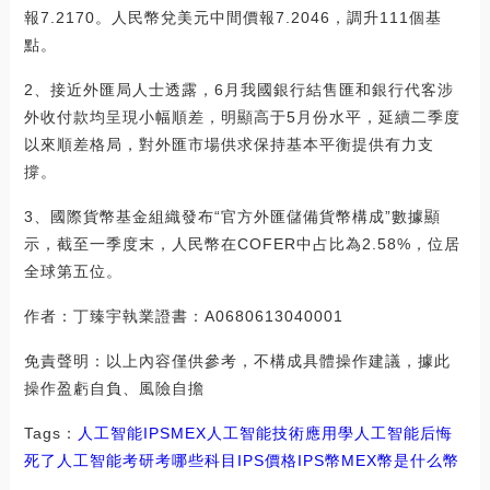
報7.2170。人民幣兌美元中間價報7.2046，調升111個基
點。
2、接近外匯局人士透露，6月我國銀行結售匯和銀行代客涉
外收付款均呈現小幅順差，明顯高于5月份水平，延續二季度
以來順差格局，對外匯市場供求保持基本平衡提供有力支
撐。
3、國際貨幣基金組織發布“官方外匯儲備貨幣構成”數據顯
示，截至一季度末，人民幣在COFER中占比為2.58%，位居
全球第五位。
作者：丁臻宇執業證書：A0680613040001
免責聲明：以上內容僅供參考，不構成具體操作建議，據此
操作盈虧自負、風險自擔
Tags：
人工智能
IPS
MEX人工智能技術應用
學人工智能后悔
死了
人工智能考研考哪些科目IPS價格
IPS幣
MEX幣是什么幣