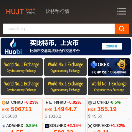
比特幣行情
BTC/HKD
+0.23%
ETH/HKD
+0.02%
LTC/HKD
-0.5%
506711
14944.7
355.19
HK$
HK$
HK$
$ 65038
$ 1918.2
$ 45.59
ADA/HKD
-0.85%
SOL/HKD
+2.15%
XRP/HKD
+1.32%