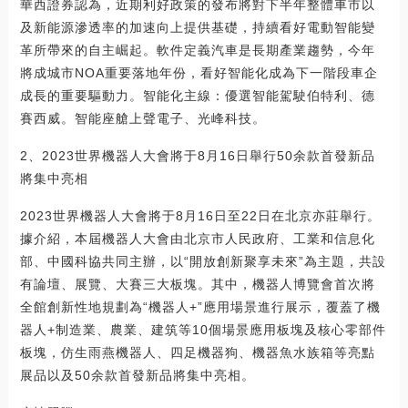
華西證券認為，近期利好政策的發布將對下半年整體車市以
及新能源滲透率的加速向上提供基礎，持續看好電動智能變
革所帶來的自主崛起。軟件定義汽車是長期產業趨勢，今年
將成城市NOA重要落地年份，看好智能化成為下一階段車企
成長的重要驅動力。智能化主線：優選智能駕駛伯特利、德
賽西威。智能座艙上聲電子、光峰科技。
2、2023世界機器人大會將于8月16日舉行50余款首發新品
將集中亮相
2023世界機器人大會將于8月16日至22日在北京亦莊舉行。
據介紹，本屆機器人大會由北京市人民政府、工業和信息化
部、中國科協共同主辦，以“開放創新聚享未來”為主題，共設
有論壇、展覽、大賽三大板塊。其中，機器人博覽會首次將
全館創新性地規劃為“機器人+”應用場景進行展示，覆蓋了機
器人+制造業、農業、建筑等10個場景應用板塊及核心零部件
板塊，仿生雨燕機器人、四足機器狗、機器魚水族箱等亮點
展品以及50余款首發新品將集中亮相。