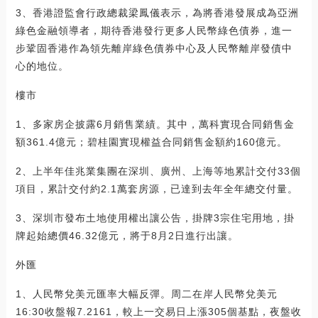
3、香港證監會行政總裁梁鳳儀表示，為將香港發展成為亞洲
綠色金融領導者，期待香港發行更多人民幣綠色債券，進一
步鞏固香港作為領先離岸綠色債券中心及人民幣離岸發債中
心的地位。
樓市
1、多家房企披露6月銷售業績。其中，萬科實現合同銷售金
額361.4億元；碧桂園實現權益合同銷售金額約160億元。
2、上半年佳兆業集團在深圳、廣州、上海等地累計交付33個
項目，累計交付約2.1萬套房源，已達到去年全年總交付量。
3、深圳市發布土地使用權出讓公告，掛牌3宗住宅用地，掛
牌起始總價46.32億元，將于8月2日進行出讓。
外匯
1、人民幣兌美元匯率大幅反彈。周二在岸人民幣兌美元
16:30收盤報7.2161，較上一交易日上漲305個基點，夜盤收