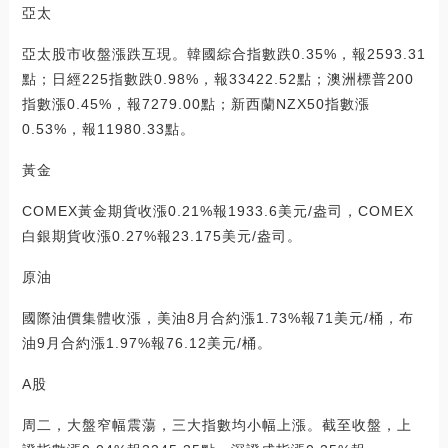
亞太
亞太股市收盤漲跌互現。韓國綜合指數跌0.35%，報2593.31
點；日經225指數跌0.98%，報33422.52點；澳洲標普200
指數漲0.45%，報7279.00點；新西蘭NZX50指數漲
0.53%，報11980.33點。
黃金
COMEX黃金期貨收漲0.21%報1933.6美元/盎司，COMEX
白銀期貨收漲0.27%報23.175美元/盎司。
原油
國際油價集體收漲，美油8月合約漲1.73%報71美元/桶，布
油9月合約漲1.97%報76.12美元/桶。
A股
周二，大盤窄幅震蕩，三大指數均小幅上漲。截至收盤，上