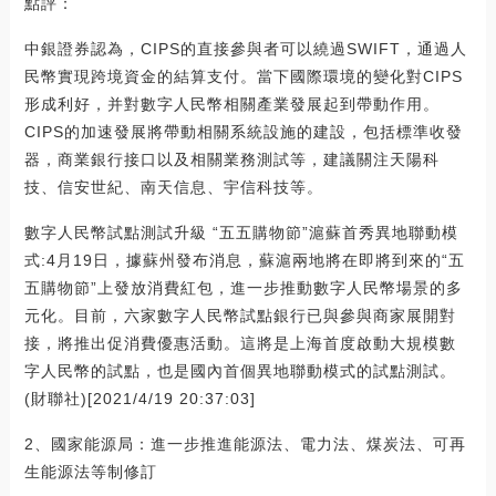
點評：
中銀證券認為，CIPS的直接參與者可以繞過SWIFT，通過人
民幣實現跨境資金的結算支付。當下國際環境的變化對CIPS
形成利好，并對數字人民幣相關產業發展起到帶動作用。
CIPS的加速發展將帶動相關系統設施的建設，包括標準收發
器，商業銀行接口以及相關業務測試等，建議關注天陽科
技、信安世紀、南天信息、宇信科技等。
數字人民幣試點測試升級 “五五購物節”滬蘇首秀異地聯動模
式:4月19日，據蘇州發布消息，蘇滬兩地將在即將到來的“五
五購物節”上發放消費紅包，進一步推動數字人民幣場景的多
元化。目前，六家數字人民幣試點銀行已與參與商家展開對
接，將推出促消費優惠活動。這將是上海首度啟動大規模數
字人民幣的試點，也是國內首個異地聯動模式的試點測試。
(財聯社)[2021/4/19 20:37:03]
2、國家能源局：進一步推進能源法、電力法、煤炭法、可再
生能源法等制修訂