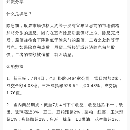
知識分享
什么是填息？
除息前，股票市場價格大約等于沒有宣布除息前的市場價格
加將分派的股息。因而在宣布除息后股價將上漲。除息完成
后，股價往往會下降到低于除息前的股價。二者之差約等于
股息。如果除息完成后，股價上漲接近或超過除息前的股
價，二者的差額被彌補，就叫填息。
金融數據
1、新三板：7月4日，合計掛牌6464家公司，當日增加2家，
成交金額4.03億。三板成指報928.52，漲0.48%，成交額
1.76億。
2、國內商品期貨：截至7月4日下午收盤，收盤漲跌不一，紙
漿、玻璃漲近3%，豆二、豆粕漲超2%，菜粕、紅棗、玉米漲
超1%；焦煤跌超2%，焦炭、棉花、LU燃油、花生跌超1%。