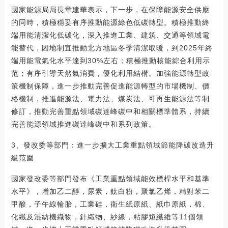
國家能源局局長章建華表示，下一步，在保障能源安全供應
的同時，積極穩妥有序推動能源綠色低碳轉型。積極推動終
端用能清潔化低碳化，深入推進工業、建筑、交通等領域電
能替代，因地制宜推動北方地區冬季清潔取暖，到2025年終
端用能電氣化水平達到30%左右；積極推動核能綜合利用示
范；有序引導天然氣消費，優化利用結構。加強能源轉型政
策機制保障，進一步推動完善促進能源轉型的市場機制、價
格機制，推進能源法、電力法、煤炭法、可再生能源法等制
修訂，推動完善重點領域碳達峰碳中和相關標準體系，持續
完善能源領域推進碳達峰碳中和系列政策。
3、發改委等部門：進一步擴大工業重點領域節能降碳改造升
級范圍
國家發改委等部門發布《工業重點領域能效標桿水平和基準
水平》，增加乙二醇，尿素，鈦白粉，聚氯乙烯，精對苯二
甲酸，子午線輪胎，工業硅，衛生紙原紙、紙巾原紙，棉、
化纖及混紡機織物，針織物、紗線，粘膠短纖維等11個領