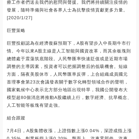
療工作者們送去我們的慰問與聲援。我們將持續關注疫情的
發展，隨時準備與社會各界人士為抗擊疫情貢獻更多力量。
[2020/1/27]
巨豐策略
巨豐投顧認為在經濟復蘇預期下，A股有望步入中長期牛市行
情。今年以來A股主線是人工智能與國資改革，而其余板塊則
總體處于震蕩筑底階段。人民幣匯率快速貶值或是近期市場
調整的主導因素，投資者可以把握調整后的低吸機會。短線
方面，隔夜美股休市，人民幣匯率反彈，上合組織成員國元
首理事會第23次會議發表關于數字化轉型領域合作的聲明，
國家氣候中心表示北方部分地區出現特旱，我國公開發布大
模型超80個消息將推動A股繼續上行，數字經濟、抗旱概念、
人工智能等板塊有望走強。
組合跟蹤
7月4日，A股集體收漲，上證指數上漲0.04%，深證成指上漲
0.35%，創業板指上漲0.20%。盤面上，汽車零部件、汽車