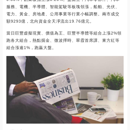
服務、電機、半導體、智能駕駛等板塊領漲，船舶、光伏、
電力、黃金、房地產、公用事業等行業小幅調整。兩市成交
額9293億，北向資金全天凈流出19.76億元。
當日巨豐虛擬現實、價值為王、巨豐半導體等組合上漲2%領
跑各大組合，熱點掘金、微波擇時、翠霞首席課、東方紅等
組合漲逾1%，跑贏大盤。