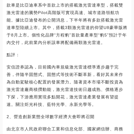
款車是比亞迪車系中首款上市的搭載激光雷達車型，搭載雙
激光雷達的騰勢Pilot高階版可實現高速、城市道路領航功
能。據比亞迪發布的公開消息，下半年將有多款搭載激光雷
達車型陸續上市。其中，搭載3顆激光雷達的仰望U8豪華版將
于8月上市。個性化品牌“方程豹”首款量產車型“豹5”預計于年
內交付，此前業內分析該車將配備兩顆激光雷達。
點評：
安信證券認為，目前國內車規級激光雷達標準逐步趨于完
善，伴隨半固態式、固態式等技術不斷革新，看好其未來作
為自動駕駛核心配置的發展潛力。隨著資本市場不斷投資為
激光雷達廠商積攢動能，激光雷達技術日趨成熟、價格逐步
下探，下游應用實現多點開花，激光雷達產業發展有望提
速。關注炬光科技、藍特光學、永新光學等。
2、營造創新業態全球數字經濟大會即將召開
由北京市人民政府聯合工業和信息化部、國家網信辦、商務