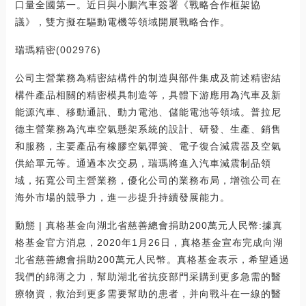
口量全國第一。近日與小鵬汽車簽署《戰略合作框架協
議》，雙方擬在驅動電機等領域開展戰略合作。
瑞瑪精密(002976)
公司主營業務為精密結構件的制造與部件集成及前述精密結
構件產品相關的精密模具制造等，具體下游應用為汽車及新
能源汽車、移動通訊、動力電池、儲能電池等領域。普拉尼
德主營業務為汽車空氣懸架系統的設計、研發、生產、銷售
和服務，主要產品有橡膠空氣彈簧、電子復合減震器及空氣
供給單元等。通過本次交易，瑞瑪將進入汽車減震制品領
域，拓寬公司主營業務，優化公司的業務布局，增強公司在
海外市場的競爭力，進一步提升持續發展能力。
動態 | 真格基金向湖北省慈善總會捐助200萬元人民幣:據真
格基金官方消息，2020年1月26日，真格基金宣布完成向湖
北省慈善總會捐助200萬元人民幣。真格基金表示，希望通過
我們的綿薄之力，幫助湖北省抗疫部門采購到更多急需的醫
療物資，救治到更多需要幫助的患者，并向戰斗在一線的醫