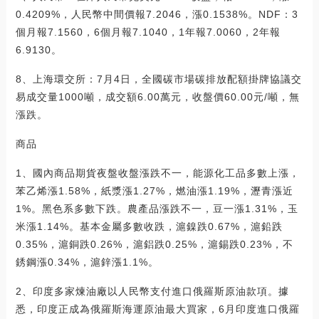
0.4209%，人民幣中間價報7.2046，漲0.1538%。NDF：3
個月報7.1560，6個月報7.1040，1年報7.0060，2年報
6.9130。
8、上海環交所：7月4日，全國碳市場碳排放配額掛牌協議交
易成交量1000噸，成交額6.00萬元，收盤價60.00元/噸，無
漲跌。
商品
1、國內商品期貨夜盤收盤漲跌不一，能源化工品多數上漲，
苯乙烯漲1.58%，紙漿漲1.27%，燃油漲1.19%，瀝青漲近
1%。黑色系多數下跌。農產品漲跌不一，豆一漲1.31%，玉
米漲1.14%。基本金屬多數收跌，滬鎳跌0.67%，滬鉛跌
0.35%，滬銅跌0.26%，滬鋁跌0.25%，滬錫跌0.23%，不
銹鋼漲0.34%，滬鋅漲1.1%。
2、印度多家煉油廠以人民幣支付進口俄羅斯原油款項。據
悉，印度正成為俄羅斯海運原油最大買家，6月印度進口俄羅