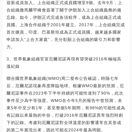
迎新成員加入。上合組織正式成員國增至9個。去年9月，上
合組織撒馬爾罕峰會簽署了關于伊朗加入上合組織義務的備
忘錄。如今，伊朗正式完成各項程序，成為上合組織正式成
員國。上海合作組織于2001年建立。2017年，上合組織完成
首次擴員，印度、巴基斯坦成為正式成員國。越來越多國家
申請加入“上合大家庭”，充分彰顯上合組織的吸引力和影響
力。
3、世界氣象組織官宣厄爾尼諾再現有望突破2016年極端高
溫紀錄
聯合國世界氣象組織(WMO)周二發布公告確認，時隔七年
后，厄爾尼諾現象再度降臨地球。根據WMO最新的預測，厄
爾尼諾事件在2023年下半年持續的可能性達到了90%，此次
事件至少為中等強度。WMO在今年5月的報告中曾預測，未
來5年中至少有1年，甚至整個5年期間，有98%的可能性成為
有記錄以來最熱的年份，打破2016年厄爾尼諾異常強烈時創
下的記錄。考慮到厄爾尼諾對全球溫度的影響通常在其形成
的第二年展現出來，因此可能在2024年最為明顯。