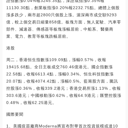
證指數漲0.04%報3245.35點，深證成指漲0.35%報
11130.30點，創業板指漲0.20%報2232.75點。總體上個股
漲多跌少，兩市超2800只個股上漲。滬深兩市成交額9293
億，較上個交易日縮量858億。板塊方面，無人駕駛、汽車零
部件、減速器、傳感器等板塊漲幅居前，中船系、醫藥商
業、電力、教育等板塊跌幅居前。
港股
周二，香港恒生指數漲109.09點，漲幅0.57%，收報
19415.68點。全日主板成交760.46億港元。國企指數漲
22.58點，收報6613.4點，漲幅0.34%。恒生科技指數漲
20.07點，收報4074.42點，漲幅0.5%。藍籌股方面，騰訊
控股漲0.36%，收報339.2港元；香港交易所漲1.13%，收報
303.6港元；中國移動漲0.62%，收報64.9港元；匯豐控股漲
0.48%，收報62.25港元。
國際要聞
1、美國疫苗廠商Moderna將宣布對華首次投資規模或達10