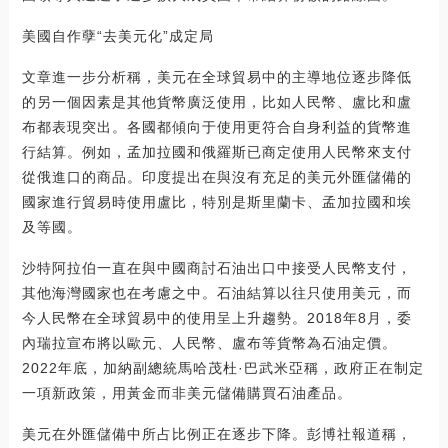
美國自作孽“去美元化”成定局
文章進一步分析稱，美元在全球貿易中的主導地位逐步降低
的另一個因素是其他貨幣廣泛使用，比如人民幣、盧比和盧
布都表現突出。各國都傾向于使用更符合自身利益的貨幣進
行結算。例如，孟加拉國和俄羅斯已商定使用人民幣來支付
從俄進口的商品。印度提出在與沒有充足的美元外匯儲備的
國家進行貿易時使用盧比，特別是斯里蘭卡、孟加拉國和埃
及等國。
沙特阿拉伯一直在與中國商討石油出口中接受人民幣支付，
其他海灣國家也在考慮之中。石油結算以往只使用美元，而
今人民幣在全球貿易中的使用呈上升趨勢。2018年8月，委
內瑞拉宣布將以歐元、人民幣、盧布等貨幣為石油定價。
2022年底，加納副總統馬哈茂杜·巴武米亞稱，政府正在制定
一項新政策，用黃金而非美元儲備購買石油產品。
美元在外匯儲備中所占比例正在逐步下降。彭博社報道稱，