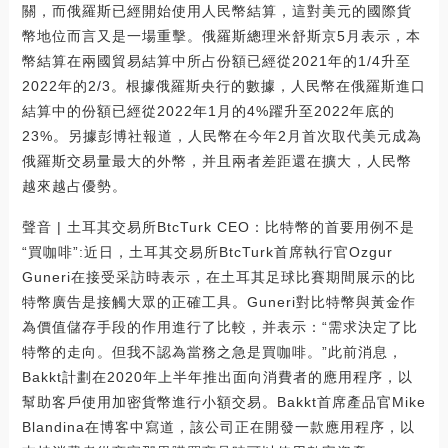
關，而俄羅斯已經開始使用人民幣結算，這對美元的國際貨
幣地位而言又是一場重擊。俄羅斯總理米舒斯京5月表示，本
幣結算在兩國貿易結算中所占份額已經從2021年的1/4升至
2022年的2/3。根據俄羅斯央行的數據，人民幣在俄羅斯進口
結算中的份額已經從2022年1月的4%躍升至2022年底的
23%。另據彭博社報道，人民幣在今年2月首次取代美元成為
俄羅斯交易量最大的外幣，并且兩者差距還在擴大，人民幣
越來越占優勢。
聲音 | 土耳其交易所BtcTurk CEO：比特幣的首要用例不是
“買咖啡”:近日，土耳其交易所BtcTurk首席執行官Ozgur
Guneri在接受采訪時表示，在土耳其足球比賽期間展示的比
特幣廣告是接觸大眾的正確工具。Guneri對比特幣與黃金作
為價值儲存手段的作用進行了比較，并表示：“需求決定了比
特幣的走向。但我不認為當務之急是買咖啡。”此前消息，
Bakkt計劃在2020年上半年推出面向消費者的應用程序，以
幫助客戶使用加密貨幣進行小額交易。Bakkt首席產品官Mike
Blandina在博客中寫道，該公司正在開發一款應用程序，以