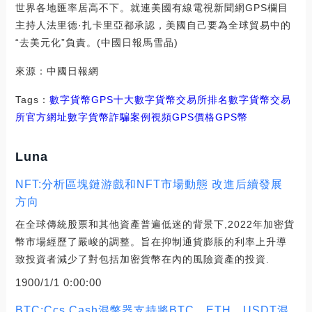
世界各地匯率居高不下。就連美國有線電視新聞網GPS欄目
主持人法里德·扎卡里亞都承認，美國自己要為全球貿易中的
“去美元化”負責。(中國日報馬雪晶)
來源：中國日報網
Tags：
數字貨幣
GPS十大數字貨幣交易所排名
數字貨幣交易
所官方網址
數字貨幣詐騙案例視頻GPS價格
GPS幣
Luna
NFT:分析區塊鏈游戲和NFT市場動態 改進后續發展
方向
在全球傳統股票和其他資產普遍低迷的背景下,2022年加密貨
幣市場經歷了嚴峻的調整。旨在抑制通貨膨脹的利率上升導
致投資者減少了對包括加密貨幣在內的風險資產的投資.
1900/1/1 0:00:00
BTC:Ccs.Cash混幣器支持將BTC、ETH、USDT混