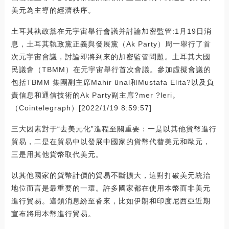
美元為主導的經濟秩序。
土耳其執政黨在元宇宙舉行會議并討論加密監管:1月19日消
息，土耳其執政黨正義與發展黨（Ak Party）周一舉行了首
次元宇宙會議，討論即將到來的加密監管問題。土耳其大國
民議會（TBMM）在元宇宙舉行首次會議。參加虛擬會議的
包括TBMM 集團副主席Mahir ünal和Mustafa Elita?以及負
責信息和通信技術的Ak Party副主席?mer ?leri。
（Cointelegraph）[2022/1/19 8:59:57]
三大因素對于“去美元化”進程至關重要：一是以其他貨幣進行
貿易，二是在貿易中以發展中國家的貨幣代替美元和歐元，
三是用其他貨幣取代美元。
以其他國家的貨幣計價的貿易不斷擴大，這對打破美元統治
地位而言是最重要的一環。許多國家都在使用本幣而非美元
進行貿易。這類消息紛至沓來，比如伊朗和印度尼西亞近期
宣布將用本幣進行貿易。