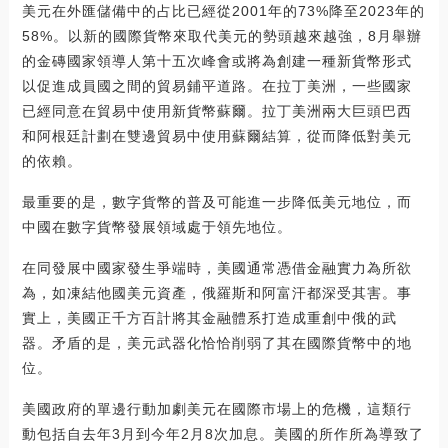
美元在外匯儲備中的占比已經從2001年的73%降至2023年的
58%。以新的國際貨幣來取代美元的勢頭越來越強，8月舉辦
的金磚國家領導人第十五次峰會或將為創建一種新貨幣形式
以促進成員國之間的貿易鋪平道路。在拉丁美洲，一些國家
已經同意在貿易中使用新貨幣蘇爾。拉丁美洲兩大巨頭巴西
和阿根廷計劃在雙邊貿易中使用蘇爾結算，從而降低對美元
的依賴。
最重要的是，數字貨幣的普及可能進一步降低美元地位，而
中國在數字貨幣發展領域處于領先地位。
在同發展中國家發生爭端時，美國通常憑借金融實力為所欲
為，如凍結他國美元資產，俄羅斯和阿富汗都深受其害。事
實上，美國正千方百計將其金融體系打造成重創中俄的武
器。矛盾的是，美元武器化恰恰削弱了其在國際貨幣中的地
位。
美國政府的單邊行動加劇美元在國際市場上的危機，這類行
動包括自去年3月到今年2月8次加息。美國的所作所為導致了