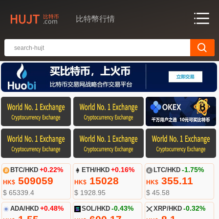
比特幣行情
BTC/HKD
+0.22%
ETH/HKD
+0.16%
LTC/HKD
-1.75%
509059
15028
355.11
HK$
HK$
HK$
$ 65339.4
$ 1928.95
$ 45.58
ADA/HKD
+0.48%
SOL/HKD
-0.43%
XRP/HKD
-0.32%