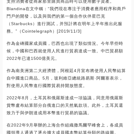
支持消費者從商家那里購買商品時可以使用數字資產。
Blandina在文中稱：“我們現在專注于消費者應用程序和商戶
門戶的開發，以及與我們的第一個合作伙伴星巴克
（Starbucks）進行測試，并預計將在明年上半年推出此服
務。”（Cointelegraph）[2019/11/3]
作為金磚國家成員國，巴西也出現了類似情況。今年早些時
候，中國和巴西就使用人民進行貿易達成一致。中巴貿易額
2022年已達1500億美元。
作為南美洲第二大經濟體，阿根廷4月宣布將使用人民幣結算
自中國進口商品。5月，玻利維亞總統路易斯·阿爾塞表示，
對使用人民幣進行國際貿易持開放態度。
2022年8月，土耳其和俄羅斯達成一項協議，同意用俄羅斯
貨幣盧布結算部分自俄進口的天然氣款項。此外，土耳其還
致力于與伊朗達成用本幣進行貿易的協議。
在2022年9月舉辦的上海合作組織撒馬爾罕峰會上，各成員
國領導人通過了逐步擴大成員國本幣結算份額的路線圖。