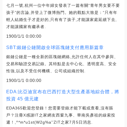
七月一號,杭州一位中年婦女發表了一篇有關“青年男女要不要
孩子”的言論,并登上了微博熱門。她的觀點大致是：“只有年
輕人結婚生子才是好的,只有有了孩子,才能讓家庭延續下去,
才能讓國家有繼承者.
1900/1/1 0:00:00
SBT:銀鏈公鏈開啟全球區塊鏈支付應用新篇章
銀鏈公鏈是一種全新的區塊鏈網絡,允許任何人在其中參與、
交易和驗證交易記錄。其特點是去中心化、透明度高、安全
性強,以及不受任何機構、公司或組織控制.
1900/1/1 0:00:00
EDA:比亞迪宣布在巴西打造大型生產基地綜合體，將
投資 45 億元建
EDA365歡迎您登錄！您需要登錄才能下載或查看,沒有賬
戶？注冊X感謝IT之家網友西窗九事、華南吳彥祖的線索投
遞！,^*m*u1st(W2g%a''ZIT之家7月5日消息.