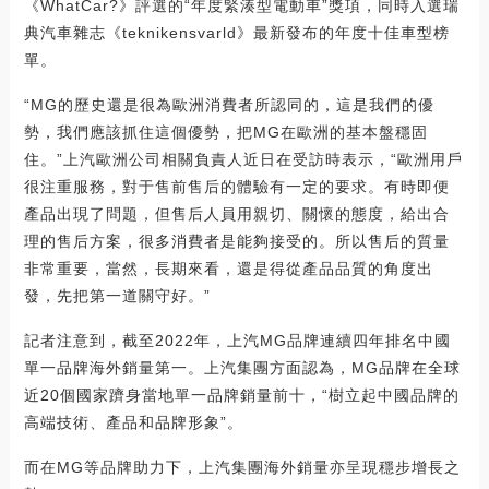
《WhatCar?》評選的“年度緊湊型電動車”獎項，同時入選瑞
典汽車雜志《teknikensvarld》最新發布的年度十佳車型榜
單。
“MG的歷史還是很為歐洲消費者所認同的，這是我們的優
勢，我們應該抓住這個優勢，把MG在歐洲的基本盤穩固
住。”上汽歐洲公司相關負責人近日在受訪時表示，“歐洲用戶
很注重服務，對于售前售后的體驗有一定的要求。有時即便
產品出現了問題，但售后人員用親切、關懷的態度，給出合
理的售后方案，很多消費者是能夠接受的。所以售后的質量
非常重要，當然，長期來看，還是得從產品品質的角度出
發，先把第一道關守好。”
記者注意到，截至2022年，上汽MG品牌連續四年排名中國
單一品牌海外銷量第一。上汽集團方面認為，MG品牌在全球
近20個國家躋身當地單一品牌銷量前十，“樹立起中國品牌的
高端技術、產品和品牌形象”。
而在MG等品牌助力下，上汽集團海外銷量亦呈現穩步增長之