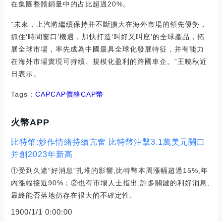
在集團整體銷量中的占比超過20%。
“未來，上汽將繼續保持并不斷擴大在海外市場的領先優勢，
抓住‘時間窗口’機遇，加快打造‘叫好又叫座’的全球產品，拓
展全球市場，率先成為中國最具全球化發展特征，并有能力
在海外市場實現可持續、規模化盈利的跨國車企。”王曉秋近
日表示。
Tags：
CAPCAP價格
CAP幣
火幣APP
比特幣:炒作情緒持續亢奮 比特幣沖擊3.1萬美元關口
并創2023年新高
①受到久違“好消息”扎堆的影響,比特幣本周漲幅超過15%,年
內漲幅接近90%；②也有市場人士指出,許多關鍵的利好消息,
最終能否落地仍存在很大的不確定性.
1900/1/1 0:00:00