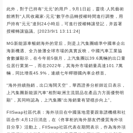
此外，對于已持有“元元”的用戶，9月1日起，靈境·人民藝術
館將對“人民收藏家-元元”數字作品轉授權時間進行調整，用
戶持有“元元”達到24小時后，可進行授權轉讓登記，并簽署
授權轉讓協議。[2023/9/1 13:11:24]
MG新能源車暢銷海外的背后，則是上汽集團瞄準中國車企出
海新機遇、全力搶灘全球市場的真實反映，中國汽車工業協
會數據顯示，在今年前5個月，上汽集團以39.6萬輛的出口量
位居行業第一，而在2022年，其海外市場銷量高達101.7萬
輛，同比增長45.9%，連續七年蟬聯國內車企榜首。
“海外持續熱銷，出口海闊天空”，華西證券分析師近日表示，
上汽集團新能源汽車“相對歐洲主流競品在產品力方面優勢明
顯”，其同時認為，上汽集團“出海銷量有望穩步向上”。
FllSwap社區代表：海外項目在中國落地需要跟靠譜機構和社
區合作:4月12日消息，在《佟掌柜的海外朋友們優質海外項
目分享》活動上，FllSwap社區代表在期間表示，作為海外項