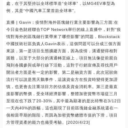
處，在于其堅持以全球標準造“全球車”，以MG4EV車型為
例，其是“中國汽車工業首款全球車”。
直播 | Gavin：疫情對海外區塊鏈行業主要影響為三方面:在
今日金色財經聯合TOP Network舉行的線上直播中，針對“疫
情對海外的區塊鏈行業帶來了哪些影響”的問題，Blockstack
中國技術社區負責人Gavin表示，這個問題可以分成三個方面
來談，第一是項目生態擴建方面，因為疫情，溝通變得相對
困難，以至于大部分的溝通轉至線上，項目無法像從前親自
飛到各國參與或舉行線下活動，這對于行銷宣傳及尋找用戶
開法者方面是有一定的影響。第二是融資方面，此次冠狀病
流行可以說是黑天鵝事件，這讓資金方在投資時變得更加謹
慎，也更會去注重項目方的估值及資金消耗率。第三是最直
接影響的幣價，受全球經濟影響，整體加密貨幣市場從三月
至現在也下跌了20-30%，其中最為顯著的是比特幣在3/12日
一天內40%的跌幅，這也顯現了目前區塊鏈金融系統還在一
個相當早期的階段，而因為加密貨幣總體市值的下滑，項目
方管理資產的能力也備受考驗。[2020/4/23]