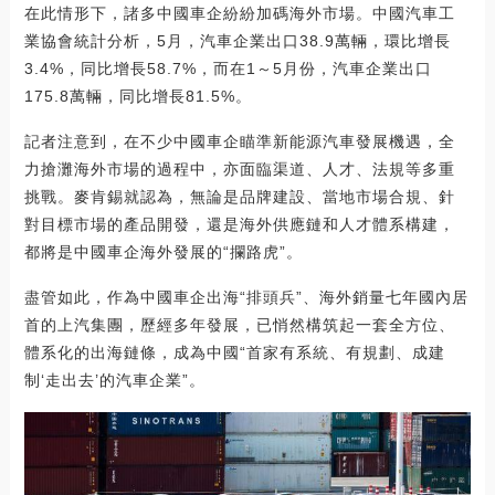
在此情形下，諸多中國車企紛紛加碼海外市場。中國汽車工
業協會統計分析，5月，汽車企業出口38.9萬輛，環比增長
3.4%，同比增長58.7%，而在1～5月份，汽車企業出口
175.8萬輛，同比增長81.5%。
記者注意到，在不少中國車企瞄準新能源汽車發展機遇，全
力搶灘海外市場的過程中，亦面臨渠道、人才、法規等多重
挑戰。麥肯錫就認為，無論是品牌建設、當地市場合規、針
對目標市場的產品開發，還是海外供應鏈和人才體系構建，
都將是中國車企海外發展的“攔路虎”。
盡管如此，作為中國車企出海“排頭兵”、海外銷量七年國內居
首的上汽集團，歷經多年發展，已悄然構筑起一套全方位、
體系化的出海鏈條，成為中國“首家有系統、有規劃、成建
制‘走出去’的汽車企業”。