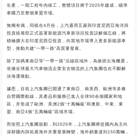
生產，一期工程年內竣工，整體項目將于2025年建成，瞄準
泰國乃至整個東盟市場。
無獨有偶，同樣在4月份，上汽通用五菱與印度尼西亞海洋與
投資統籌部正式簽署新能源汽車新項目投資諒解備忘錄，將
積極擴大在印度尼西亞投資，向當地市場導入更多新能源車
型，推動共建“一帶一路”高質量發展。
除了加碼東南亞等“一帶一路”沿線區域外，為搶抓出海機遇，
坐擁全球最大汽車物流企業安吉物流的上汽集團也在不斷解
決海運痛點。
據悉，目前上汽集團已開通了東南亞、南美西、歐洲等多條
自營國際航線，其產品和服務已進入全球90余個國家和地
區，并形成了歐洲、美洲2個“十萬輛級”和澳新、中東、東
盟、南亞4個“五萬輛級”區域市場。
而按照上汽集團規劃，到2025年，上汽集團將從國內為主向
深耕國內與拓展海外并重發展轉變，海外銷量達到150萬輛，