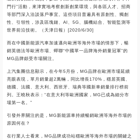
門行”活動，來津實地考察創新創業環境，與各區人才、招商
等部門深入洽談落戶事宜。這些項目普遍具有原創性、獨創
性、引領性，涉及區塊鏈、AI、5G、腦機結合、智能監測等
世界前沿技術。（天津日報）[2020/6/30]
而在中國新能源汽車加速邁向歐洲等海外市場的情形下，暢
銷英德法等歐洲市場、蟬聯“中國單一品牌海外銷量冠軍”的
MG品牌頗受市場關注。
上汽集團信息顯示，在今年5月份，MG品牌在歐洲市場延續
亮眼表現，單月銷量超2萬輛，同比增長170%，穩居英國、
德國、法國、意大利、西班牙、瑞典等國新車銷量排行榜前
列。王曉秋表示：“在意大利等歐洲國家，MG已成為細分市
場第一名。”
引發外界關注的是，MG新能源車持續暢銷歐洲等海外市場的
原因何在？
在行業人士看來，MG品牌成功站穩歐洲等海外市場的關鍵之