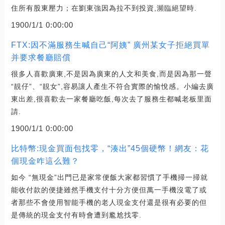
住所有股東壓力；在劉東強因為拉不到投資,瀕臨絕望時.
1900/1/1 0:00:00
FTX:因不滿服務生喊自己“阿姨” 廣州某女子拒絕買單
并要求餐廳賠償
很多人喜歡廣東,不是因為廣東的人文和美食,而是因為那一聲
“靚仔”、“靚女”,容易讓人產生不符合實際的愉悅感。小編去廣
東出差,很喜歡去一家餐廳吃飯,每次去了服務生都喊老板里面
請.
1900/1/1 0:00:00
比特幣:現金買面包找零，“湊出”45個硬幣！網友：花
個現金咋這么難？
如今 “無現金”出門已是家常便飯大家都習慣了手機掃一掃就
能收付款的便捷雖然手機支付十分方便但萬一手機沒電了或
者那些不會使用智能手機的老人現金支付還是很有必要的但
是傳統的現金支付有時會遭到尷尬找零.