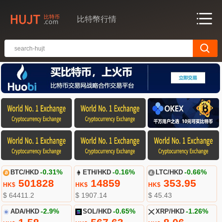
比特幣行情
BTC/HKD
-0.31%
ETH/HKD
-0.16%
LTC/HKD
-0.66%
501828
14859
353.95
HK$
HK$
HK$
$ 64411.2
$ 1907.14
$ 45.43
ADA/HKD
-2.9%
SOL/HKD
-0.65%
XRP/HKD
-1.26%