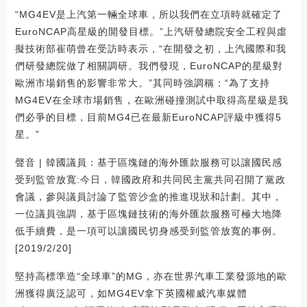
“MG4EV是上汽第一輛全球車，所以我們在立項時就確定了
EuroNCAP高星級的開發目標。”上汽研發總院安全工程與虛
擬技術部崔萌曾在受訪時表示，“在開發之初，上汽國際和我
們研發總院做了相關調研。我們發現，EuroNCAP的星級對
歐洲市場銷售的影響非常大。”其同時強調稱：“為了支持
MG4EV在全球市場銷售，在歐洲碰撞測試中取得高星級是我
們必爭的目標，目前MG4已在最新EuroNCAP評級中獲得5
星。”
聲音 | 韓國議員：基于區塊鏈的海外匯款服務可以讓國民感
受到監管放寬:今日，韓國政府和共同民主黨共同召開了黨政
會議，參與議員討論了監管沙盒的推進現狀和計劃。其中，
一位議員強調，基于區塊鏈技術的海外匯款服務可極大地降
低手續費，是一項可以讓國民切身感受到監管放寬的事例。
[2019/2/20]
堅持高標準造“全球車”的MG，亦在世界汽車工業發源地的歐
洲獲得廣泛認可，如MG4EV拿下英國權威汽車媒體