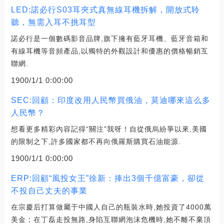
LED:諾必行S03耳夾式真無線耳機拆解，開放式聆
聽，無需入耳不挑耳型
諾必行是一個數碼影音品牌,旗下擁有藍牙耳機、藍牙音箱和
有線耳機等音頻產品,以獨特的外觀設計和優惠的價格暢銷互
聯網.
1900/1/1 0:00:00
SEC:回顧：印度改用人民幣買俄油，莫迪哪來這么多
人民幣？
想看更多精彩內容記得“關注”我呀！自從俄烏紛爭以來,美國
的限制之下,許多國家都不再向俄羅斯購買石油能源.
1900/1/1 0:00:00
ERP:回顧“風投女王”徐新：捧出3個千億富豪，卻從
不投自己丈夫的事業
在宗慶后打算做屬于中國人自己的瓶裝水時,她投資了4000萬
美金；在丁磊走投無路,身陷互聯網泡沫危機時,她不離不棄頂