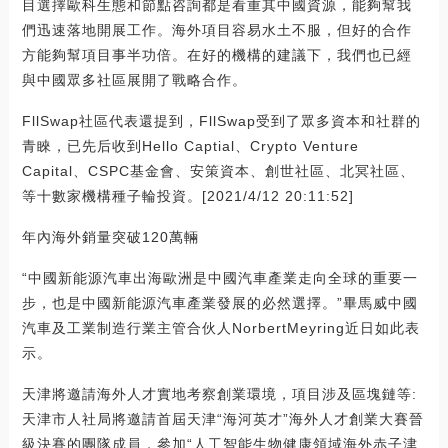
目選擇歐科生態和節點咨詢都是看重其中國資源，能夠幫我
們迅速落地開展工作。海外項目容易水土不服，但好的合作
方能夠幫項目事半功倍。在好的機構的建議下，我們也已經
與中國眾多社區展開了戰略合作。
FllSwap社區代表還提到，FllSwap受到了眾多資本和社群的
青睞，已先后收到Hello Captial、Crypto Venture
Capital、CSPC基金會、安策資本、創世社區、北冥社區、
等十數家機構種子輪投資。[2021/4/12 20:11:52]
年內海外銷量突破120萬輛
“中國新能源汽車出海歐洲是中國汽車產業走向全球的重要一
步，也是中國新能源汽車產業發展的必然選擇。”畢馬威中國
汽車及工業制造行業主管合伙人NorbertMeyring近日如此表
示。
天津將邀請海外人才實地考察創業環境，項目涉及區塊鏈等:
天津市人社局將邀請首屆天津“海河英才”海外人才創業大賽晉
級決賽的團隊成員，參加“人工智能生物健康領域海外赤子津