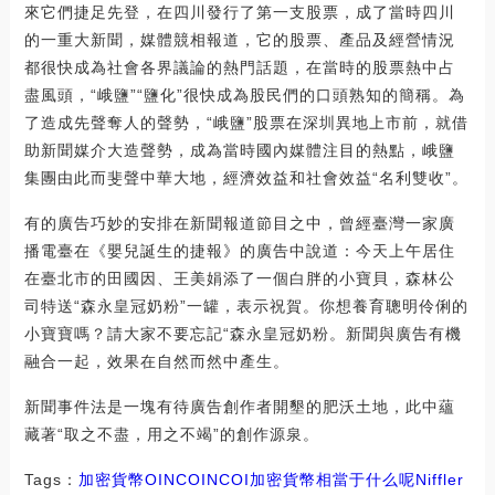
來它們捷足先登，在四川發行了第一支股票，成了當時四川
的一重大新聞，媒體競相報道，它的股票、產品及經營情況
都很快成為社會各界議論的熱門話題，在當時的股票熱中占
盡風頭，“峨鹽”“鹽化”很快成為股民們的口頭熟知的簡稱。為
了造成先聲奪人的聲勢，“峨鹽”股票在深圳異地上市前，就借
助新聞媒介大造聲勢，成為當時國內媒體注目的熱點，峨鹽
集團由此而斐聲中華大地，經濟效益和社會效益“名利雙收”。
有的廣告巧妙的安排在新聞報道節目之中，曾經臺灣一家廣
播電臺在《嬰兒誕生的捷報》的廣告中說道：今天上午居住
在臺北市的田國因、王美娟添了一個白胖的小寶貝，森林公
司特送“森永皇冠奶粉”一罐，表示祝賀。你想養育聰明伶俐的
小寶寶嗎？請大家不要忘記“森永皇冠奶粉。新聞與廣告有機
融合一起，效果在自然而然中產生。
新聞事件法是一塊有待廣告創作者開墾的肥沃土地，此中蘊
藏著“取之不盡，用之不竭”的創作源泉。
Tags：
加密貨幣
OIN
COIN
COI
加密貨幣相當于什么呢
Niffler