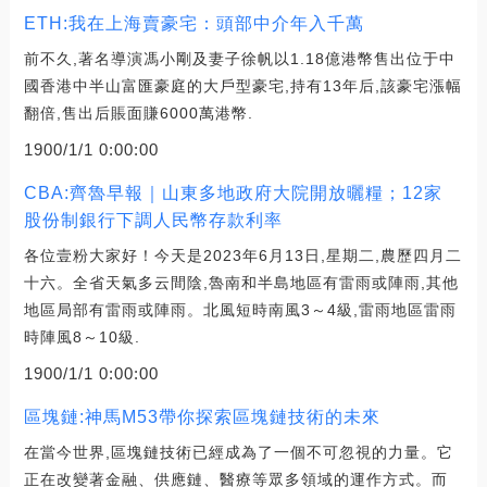
ETH:我在上海賣豪宅：頭部中介年入千萬
前不久,著名導演馮小剛及妻子徐帆以1.18億港幣售出位于中
國香港中半山富匯豪庭的大戶型豪宅,持有13年后,該豪宅漲幅
翻倍,售出后賬面賺6000萬港幣.
1900/1/1 0:00:00
CBA:齊魯早報｜山東多地政府大院開放曬糧；12家
股份制銀行下調人民幣存款利率
各位壹粉大家好！今天是2023年6月13日,星期二,農歷四月二
十六。全省天氣多云間陰,魯南和半島地區有雷雨或陣雨,其他
地區局部有雷雨或陣雨。北風短時南風3～4級,雷雨地區雷雨
時陣風8～10級.
1900/1/1 0:00:00
區塊鏈:神馬M53帶你探索區塊鏈技術的未來
在當今世界,區塊鏈技術已經成為了一個不可忽視的力量。它
正在改變著金融、供應鏈、醫療等眾多領域的運作方式。而