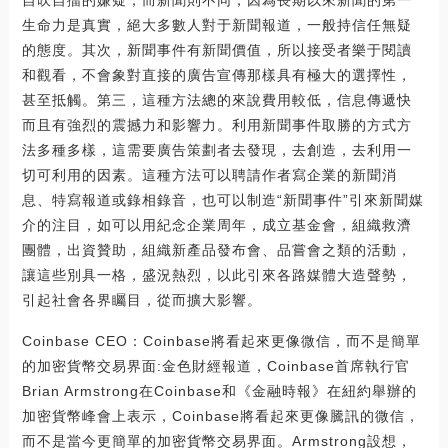
生命力是真實，絕大多數人對于新聞報道，一般持信任無疑
的態度。其次，新聞事件有新聞價值，所以接受者樂于閱讀
和觀看，不會象對直接的廣告宣傳那樣具有極大的選擇性，
甚至抵觸。第三，這種方法總的來說費用較低，信息傳遞快
而且有強烈的震撼力和影響力。利用新聞事件取勝的方式方
法多種多樣，這需要廣告策劃者去發現，去創造，去利用一
切可利用的因素。這種方法可以聘請作者寫企業的新聞消
息、特寫報道或錄相錄音，也可以制造“新聞事件”引來新聞媒
介的注目，如可以用紀念企業周年，成立基金會，組織救濟
團體，出資贊助，組織新產品發布會、品嘗會之類的活動，
讓這些別具一格，盛況熱烈，以此引來各路媒體大造聲勢，
引起社會各界矚目，從而擴大影響。
Coinbase CEO：Coinbase將看起來更像微信，而不是簡單
的加密貨幣交易界面:金色財經報道，Coinbase首席執行官
Brian Armstrong在Coinbase和《金融時報》在紐約舉辦的
加密貨幣峰會上表示，Coinbase將看起來更像騰訊的微信，
而不是當今更簡單的加密貨幣交易界面。Armstrong設想，