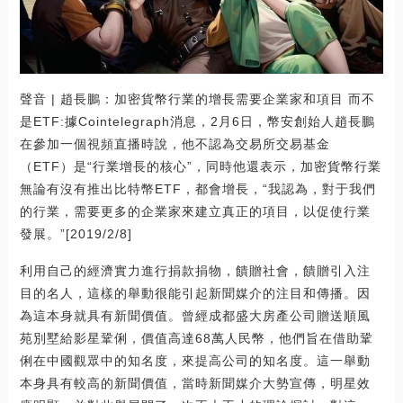
聲音 | 趙長鵬：加密貨幣行業的增長需要企業家和項目 而不
是ETF:據Cointelegraph消息，2月6日，幣安創始人趙長鵬
在參加一個視頻直播時說，他不認為交易所交易基金
（ETF）是“行業增長的核心”，同時他還表示，加密貨幣行業
無論有沒有推出比特幣ETF，都會增長，“我認為，對于我們
的行業，需要更多的企業家來建立真正的項目，以促使行業
發展。”[2019/2/8]
利用自己的經濟實力進行捐款捐物，饋贈社會，饋贈引入注
目的名人，這樣的舉動很能引起新聞媒介的注目和傳播。因
為這本身就具有新聞價值。曾經成都盛大房產公司贈送順風
苑別墅給影星鞏俐，價值高達68萬人民幣，他們旨在借助鞏
俐在中國觀眾中的知名度，來提高公司的知名度。這一舉動
本身具有較高的新聞價值，當時新聞媒介大勢宣傳，明星效