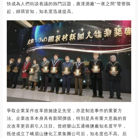
快成為人們街談巷議的熱門話題，廣漢酒廠“一夜之間”聲譽鵲
起，婦孺皆知，知名度迅速提高。
爭取企業某件改革措施捷足先登，亦是制造事件的重要方
法。企業改革本身具有新聞價值，特別是具有重大意義的首
次改革更容易引人注目。曾經樂山五通橋鹽廠知名度平平，
既使成立了峨眉山鹽化工業集團公司后，知名度也不高。后