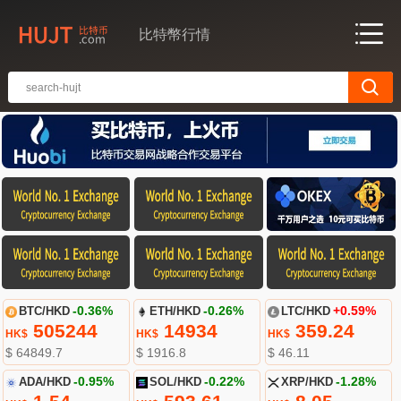
比特幣行情
BTC/HKD
-0.36%
ETH/HKD
-0.26%
LTC/HKD
+0.59%
505244
14934
359.24
HK$
HK$
HK$
$ 64849.7
$ 1916.8
$ 46.11
ADA/HKD
-0.95%
SOL/HKD
-0.22%
XRP/HKD
-1.28%