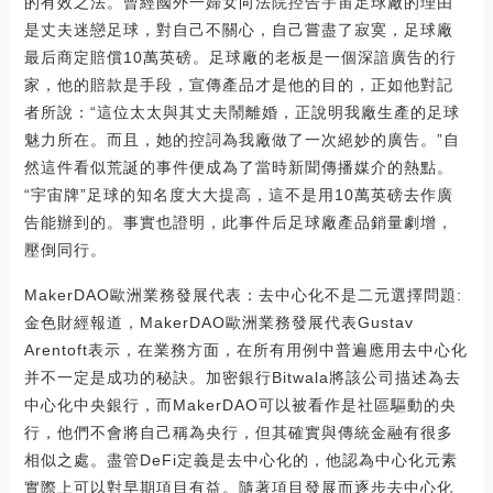
的有效之法。曾經國外一婦女向法院控告宇宙足球廠的理由
是丈夫迷戀足球，對自己不關心，自己嘗盡了寂寞，足球廠
最后商定賠償10萬英磅。足球廠的老板是一個深諳廣告的行
家，他的賠款是手段，宣傳產品才是他的目的，正如他對記
者所說：“這位太太與其丈夫鬧離婚，正說明我廠生產的足球
魅力所在。而且，她的控詞為我廠做了一次絕妙的廣告。”自
然這件看似荒誕的事件便成為了當時新聞傳播媒介的熱點。
“宇宙牌”足球的知名度大大提高，這不是用10萬英磅去作廣
告能辦到的。事實也證明，此事件后足球廠產品銷量劇增，
壓倒同行。
MakerDAO歐洲業務發展代表：去中心化不是二元選擇問題:
金色財經報道，MakerDAO歐洲業務發展代表Gustav
Arentoft表示，在業務方面，在所有用例中普遍應用去中心化
并不一定是成功的秘訣。加密銀行Bitwala將該公司描述為去
中心化中央銀行，而MakerDAO可以被看作是社區驅動的央
行，他們不會將自己稱為央行，但其確實與傳統金融有很多
相似之處。盡管DeFi定義是去中心化的，他認為中心化元素
實際上可以對早期項目有益。隨著項目發展而逐步去中心化