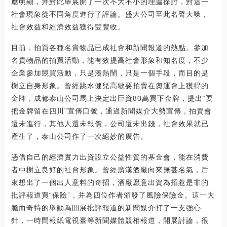
應明顯，并對此舉展開了一次不大不小的理論探討，對這一
社會現象從不同角度進行了評論。盛大公司至此名聲大噪，
社會效益和經濟效益獲得雙豐收。
目前，拍買各種名貴物品已成社會和新聞報道的熱點。參加
名貴物品的拍買活動，能有效提高社會形象和知名度，不少
企業參加競買活動，只是湊熱鬧，只是一個手段，而目的是
樹立自身形象。曾經跳水健兒高敏要拍賣在奧運會上獲得的
金牌，成都泰山公司馬上決定出巨資80萬買下金牌，提出“要
把金牌留在四川”宣傳口號，通過新聞媒介大勢宣傳，拍賣會
還未進行，其他人還未報價，公司還未出錢，社會效果就已
產生了，泰山公司作了一次絕妙的廣告。
憑借自己的經濟實力出資設立公益性質的基金會，能在消費
者中樹立良好的社會形象。曾經廣漢酒廠向來無甚名氣，后
來想出了一個出人意料的奇招，酒廠愿意出資為招惹是非的
批評報道買“保險”，并為四位作者頒發了風險保險金。這一大
膽而奇特的舉動為開展批評報道的新聞媒介打了一支強心
針，一時間報紙電視臺等新聞媒體競相報道，開展討論，很