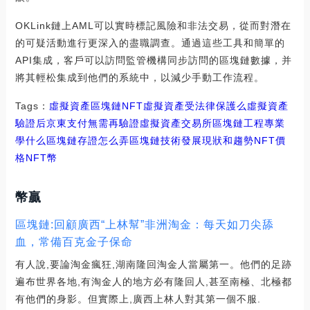
OKLink鏈上AML可以實時標記風險和非法交易，從而對潛在
的可疑活動進行更深入的盡職調查。通過這些工具和簡單的
API集成，客戶可以訪問監管機構同步訪問的區塊鏈數據，并
將其輕松集成到他們的系統中，以減少手動工作流程。
Tags：
虛擬資產
區塊鏈
NFT虛擬資產受法律保護么
虛擬資產
驗證后
京東支付無需再驗證
虛擬資產交易所區塊鏈工程專業
學什么
區塊鏈存證怎么弄
區塊鏈技術發展現狀和趨勢NFT價
格
NFT幣
幣贏
區塊鏈:回顧廣西“上林幫”非洲淘金：每天如刀尖舔
血，常備百克金子保命
有人說,要論淘金瘋狂,湖南隆回淘金人當屬第一。他們的足跡
遍布世界各地,有淘金人的地方必有隆回人,甚至南極、北極都
有他們的身影。但實際上,廣西上林人對其第一個不服.