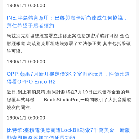
1900/1/1 0:00:00
INE:半島體育意甲：巴黎與盧卡斯尚達成任何協議，
拜仁希望于后者續約
烏茲別克斯坦總統簽署立法修正案包括加密采礦許可證:金色
財經報道,烏茲別克斯坦總統簽署了立法修正案,其中包括采礦
許可證.
1900/1/1 0:00:00
OPP:蘋果7月新耳機定價3K？富哥的玩具，性價比還
得看OPPO Enco R2
近日,網上有消息稱,蘋果計劃將在7月19日正式發布全新的無
線覆耳式耳機——BeatsStudioPro,一時間吸引了大批音樂發
燒友的關注.
1900/1/1 0:00:00
比特幣:臺積電供應商遭LockBit勒索7千萬美金，新版
勒索即服務添加加價延長功能