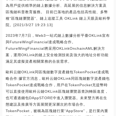
為用戶提供精準的鏈上數據分析、高延展的信息解決方案及
區塊鏈科普教育服務。 目前已落地的產品包括高性能、多幣
種“區塊鏈瀏覽器”、鏈上追蹤工具 OKLink 鏈上天眼及歐科學
院。[2021/3/27 19:23:13]
2023年7月7日，Web3一站式鏈上數據分析平臺OKLink宣布
與FutureWingFinancial達成戰略合作。
FutureWingFinancial將采用OKLinkOnchainAML解決方
案，運用OKLink的鏈上安全檢測技術及強大的地址分析功能
滿足其虛擬資產相關業務的合規需求。
歐科云鏈OKLink同區塊鏈數字資產錢包TokenPocket達成戰
略合作:據官方消息，歐科云鏈OKLink同區塊鏈數字資產錢包
TokenPocket達成戰略合作，用戶在TokenPocket充提幣時
可以直接使用歐科云鏈OKLink區塊鏈瀏覽器查詢轉賬進度，
也可通過錢包DAppSTORE中進入瀏覽器。未來雙方將在生
態建設及推廣等方面展開更深層次的市場合作。
TokenPocket，被稱為區塊鏈行業“AppStore”，是行業內重