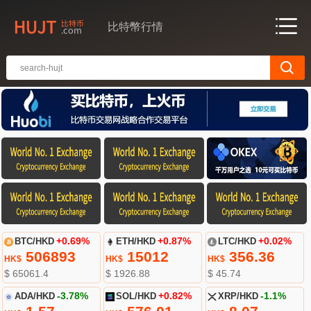
比特幣行情
BTC/HKD
+0.69%
ETH/HKD
+0.87%
LTC/HKD
+0.02%
506893
15012
356.36
HK$
HK$
HK$
$ 65061.4
$ 1926.88
$ 45.74
ADA/HKD
-3.78%
SOL/HKD
+0.82%
XRP/HKD
-1.1%