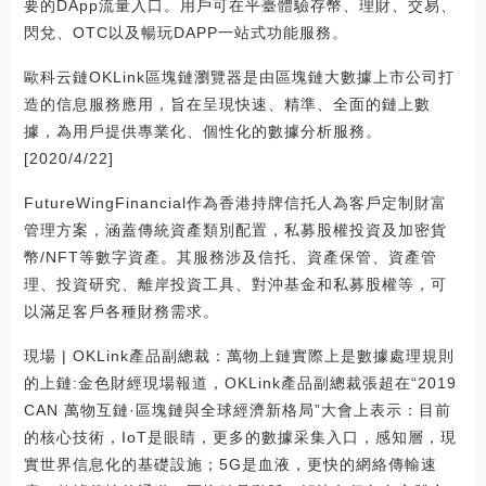
要的DApp流量入口。用戶可在平臺體驗存幣、理財、交易、
閃兌、OTC以及暢玩DAPP一站式功能服務。
歐科云鏈OKLink區塊鏈瀏覽器是由區塊鏈大數據上市公司打
造的信息服務應用，旨在呈現快速、精準、全面的鏈上數
據，為用戶提供專業化、個性化的數據分析服務。
[2020/4/22]
FutureWingFinancial作為香港持牌信托人為客戶定制財富
管理方案，涵蓋傳統資產類別配置，私募股權投資及加密貨
幣/NFT等數字資產。其服務涉及信托、資產保管、資產管
理、投資研究、離岸投資工具、對沖基金和私募股權等，可
以滿足客戶各種財務需求。
現場 | OKLink產品副總裁：萬物上鏈實際上是數據處理規則
的上鏈:金色財經現場報道，OKLink產品副總裁張超在“2019
CAN 萬物互鏈·區塊鏈與全球經濟新格局”大會上表示：目前
的核心技術，IoT是眼睛，更多的數據采集入口，感知層，現
實世界信息化的基礎設施；5G是血液，更快的網絡傳輸速