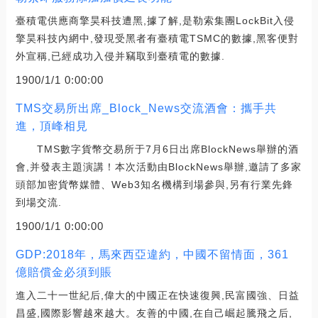
臺積電供應商擎昊科技遭黑,據了解,是勒索集團LockBit入侵
擎昊科技內網中,發現受黑者有臺積電TSMC的數據,黑客便對
外宣稱,已經成功入侵并竊取到臺積電的數據.
1900/1/1 0:00:00
TMS交易所出席_Block_News交流酒會：攜手共
進，頂峰相見
TMS數字貨幣交易所于7月6日出席BlockNews舉辦的酒
會,并發表主題演講！本次活動由BlockNews舉辦,邀請了多家
頭部加密貨幣媒體、Web3知名機構到場參與,另有行業先鋒
到場交流.
1900/1/1 0:00:00
GDP:2018年，馬來西亞違約，中國不留情面，361
億賠償金必須到賬
進入二十一世紀后,偉大的中國正在快速復興,民富國強、日益
昌盛,國際影響越來越大。友善的中國,在自己崛起騰飛之后,