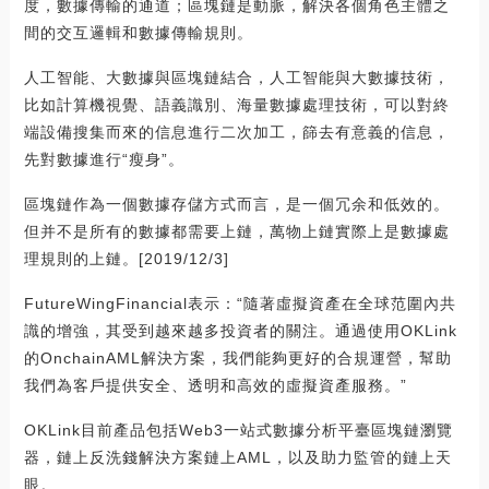
度，數據傳輸的通道；區塊鏈是動脈，解決各個角色主體之
間的交互邏輯和數據傳輸規則。
人工智能、大數據與區塊鏈結合，人工智能與大數據技術，
比如計算機視覺、語義識別、海量數據處理技術，可以對終
端設備搜集而來的信息進行二次加工，篩去有意義的信息，
先對數據進行“瘦身”。
區塊鏈作為一個數據存儲方式而言，是一個冗余和低效的。
但并不是所有的數據都需要上鏈，萬物上鏈實際上是數據處
理規則的上鏈。[2019/12/3]
FutureWingFinancial表示：“隨著虛擬資產在全球范圍內共
識的增強，其受到越來越多投資者的關注。通過使用OKLink
的OnchainAML解決方案，我們能夠更好的合規運營，幫助
我們為客戶提供安全、透明和高效的虛擬資產服務。”
OKLink目前產品包括Web3一站式數據分析平臺區塊鏈瀏覽
器，鏈上反洗錢解決方案鏈上AML，以及助力監管的鏈上天
眼。