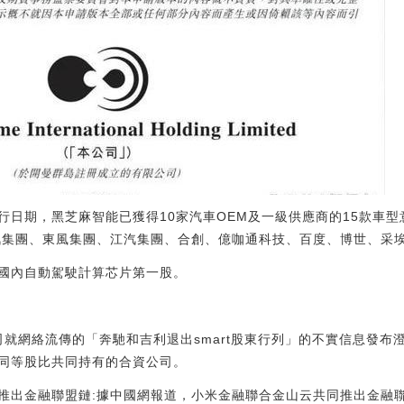
行日期，黑芝麻智能已獲得10家汽車OEM及一級供應商的15款車型
汽集團、東風集團、江汽集團、合創、億咖通科技、百度、博世、采
國內自動駕駛計算芯片第一股。
公司就網絡流傳的「奔馳和吉利退出smart股東行列」的不實信息發布澄
同等股比共同持有的合資公司。
共同推出金融聯盟鏈:據中國網報道，小米金融聯合金山云共同推出金融