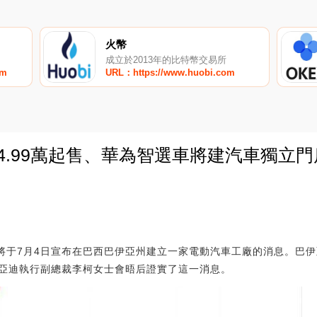
火幣
成立於2013年的比特幣交易所
om
URL：https://www.huobi.com
應14.99萬起售、華為智選車將建汽車獨立
0
于7月4日宣布在巴西巴伊亞州建立一家電動汽車工廠的消息。巴伊亞州州長J
亞迪執行副總裁李柯女士會晤后證實了這一消息。