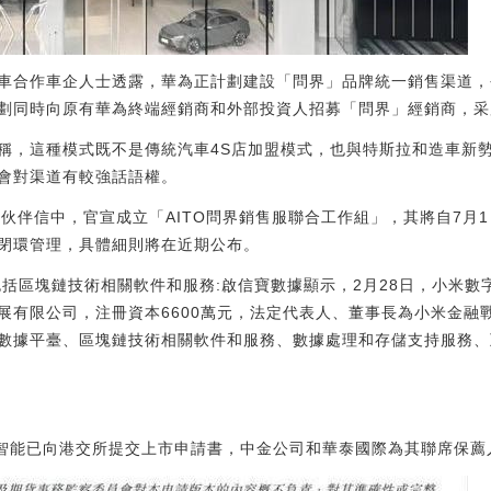
車合作車企人士透露，華為正計劃建設「問界」品牌統一銷售渠道，
劃同時向原有華為終端經銷商和外部投資人招募「問界」經銷商，采
稱，這種模式既不是傳統汽車4S店加盟模式，也與特斯拉和造車新
會對渠道有較強話語權。
全體伙伴信中，官宣成立「AITO問界銷售服聯合工作組」，其將自7
閉環管理，具體細則將在近期公布。
包括區塊鏈技術相關軟件和服務:啟信寶數據顯示，2月28日，小米
展有限公司，注冊資本6600萬元，法定代表人、董事長為小米金融
數據平臺、區塊鏈技術相關軟件和服務、數據處理和存儲支持服務、
麻智能已向港交所提交上市申請書，中金公司和華泰國際為其聯席保薦