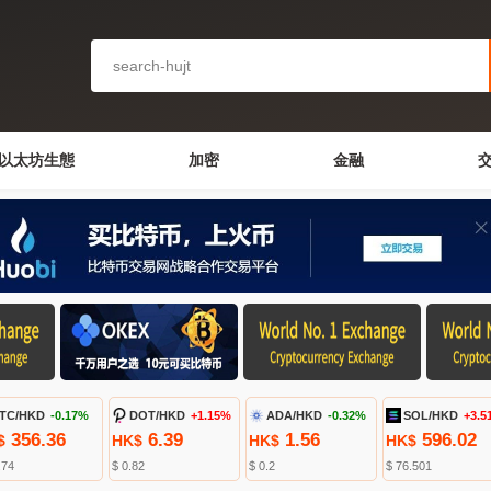
以太坊生態
加密
金融
TC/HKD
-0.17%
DOT/HKD
+1.15%
ADA/HKD
-0.32%
SOL/HKD
+3.5
356.36
6.39
1.56
596.02
$
HK$
HK$
HK$
.74
$ 0.82
$ 0.2
$ 76.501