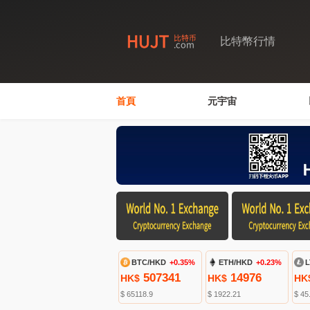
比特幣行情
首頁
元宇宙
BTC/HKD
+0.35%
ETH/HKD
+0.23%
L
507341
14976
HK$
HK$
HK
$ 65118.9
$ 1922.21
$ 45