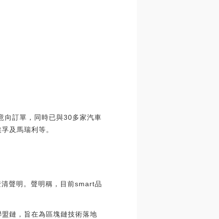
意向訂單，同時已與30多家汽車
埃孚及馬瑞利等。
清聲明。聲明稱，目前smart品
聯盟鏈，旨在為區塊鏈技術落地