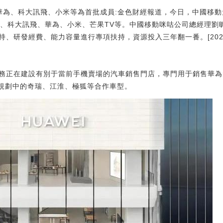
華為、科大訊飛、小米等為首批成員:金色財經報道，今日，中國移
咕、科大訊飛、華為、小米、芒果TV等。中國移動咪咕公司總經理劉
研發經費、能力容量進行專項扶持，資源投入三年翻一番。[2023/6/28
務正在建設有別于當前手機賣場的汽車銷售門店，專門用于銷售華為
以及規劃中的奇瑞、江淮、極狐等合作車型。