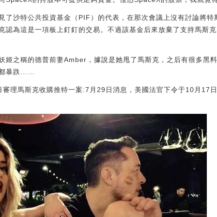
會見了沙特公共投資基金（PIF）的代表，在那次會議上沒有討論將
克認為這是一項板上釘釘的交易。不過該基金后來放棄了支持馬斯克將
妖姬之稱的德普前妻Amber，據說是她甩了馬斯克，之后有很多黑
都暴跌……
1日審理馬斯克收購推特一案:7月29日消息，美國法官下令于10月17
]