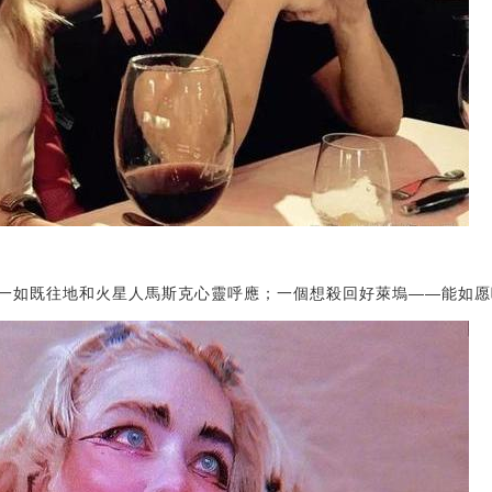
一如既往地和火星人馬斯克心靈呼應；一個想殺回好萊塢——能如愿