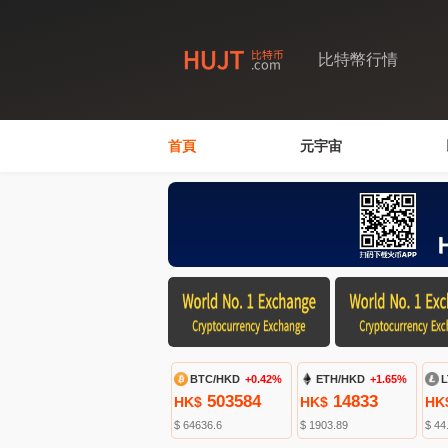
比特幣行情
首頁
元宇宙
BTC/HKD
+0.41%
ETH/HKD
+1.65%
L
503575
14833
HK$
HK$
HK
$ 64635.5
$ 1903.88
$ 44