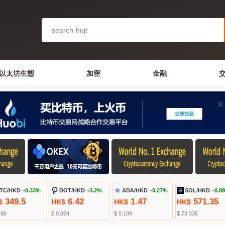
以太坊生態
加密
金融
TC/HKD
-0.33%
DOT/HKD
-3.27%
ADA/HKD
-0.23%
SOL/HKD
-0.8
349.5
6.41
1.47
571.35
$
HK$
HK$
HK$
.86
$ 0.823
$ 0.189
$ 73.335