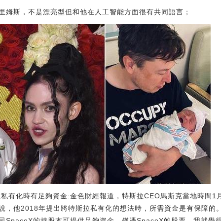
里姆斯，不是漂亮型但和他在人工智能方面很有共同語言；
私有化時有足夠資金:金色財經報道，特斯拉CEO馬斯克當地時間1
說，他2018年提出將特斯拉私有化的想法時，所需資金是有保障的
SpaceX的持股本可提供足夠資金。僅憑SpaceX的股票，我就