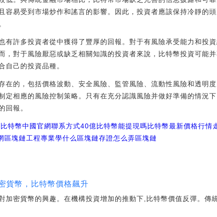
且容易受到市場炒作和謠言的影響。因此，投資者應該保持冷靜的頭
。
也有許多投資者從中獲得了豐厚的回報。對于有風險承受能力和投資
而，對于風險厭惡或缺乏相關知識的投資者來說，比特幣投資可能并
合自己的投資品種。
存在的，包括價格波動、安全風險、監管風險、流動性風險和透明度
制定相應的風險控制策略。只有在充分認識風險并做好準備的情況下
的回報。
鏈比特幣中國官網聯系方式
40億比特幣能提現嗎
比特幣最新價格行情
官網區塊鏈工程專業學什么
區塊鏈存證怎么弄
區塊鏈
加密貨幣，比特幣價格飆升
對加密貨幣的興趣。在機構投資增加的推動下,比特幣價值反彈。傳