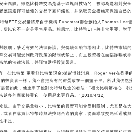
安全風險。雖然比特幣交易是基于區塊鏈技術的，被認為是相對安全
者應該選擇可信賴的交易平臺和錢包，并采取安全措施來保護自己的
0％比特幣ETF交易量將來自于機構:Fundstrat聯合創始人Thomas 
者，所以它不一定是零售產品。相應地，比特幣ETF將非常重要。對
對較弱，缺乏有效的法律保護。與傳統金融市場相比，比特幣市場的
幣交易可能受到政府政策的限制或禁止，而且投資者在面臨詐騙或非
當地的法律法規，并謹慎選擇投資渠道。
然擁有一些比特幣 更看好比特幣現金:據彭博社消息，Roger Ver在
明的投資者一樣，我不會把所有的雞蛋放在一個籃子里。所以我仍然
”盡管如此，他重申了他對比特幣現金的看法：“相比比特幣核心，
多的商家接受它，使用起來更容易。”[2018/4/12]
較低。由于交易量較小，比特幣的買賣可能會受到限制，尤其是在大
，或者在購買比特幣時無法找到合適的賣家，從而導致交易延遲或無
性不足。
較低。與傳統金融市場相比，比特幣市場缺乏完善的信息披露和可靠