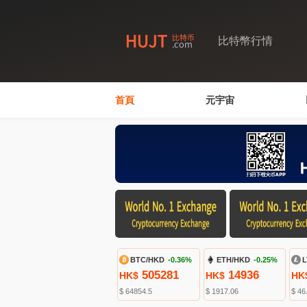
比特幣行情
首頁
元宇宙
BTC/HKD
-0.36%
ETH/HKD
-0.25%
L
505281
14936
HK$
HK$
HK
$ 64854.5
$ 1917.06
$ 46