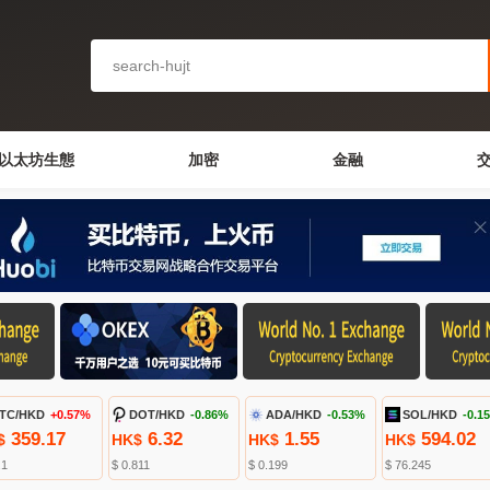
以太坊生態
加密
金融
TC/HKD
+0.57%
DOT/HKD
-0.86%
ADA/HKD
-0.53%
SOL/HKD
-0.1
359.17
6.32
1.55
594.02
$
HK$
HK$
HK$
.1
$ 0.811
$ 0.199
$ 76.245