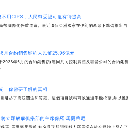
FT也不用CIPS，人民幣受認可度有待提高
S,人民幣國際化任重道遠。最近,9個亞洲國家在伊朗的牽頭下準備推出
K)6月合約銷售額約人民幣25.96億元
,集團于2023年6月的合約銷售額(連同共同控制實體及聯營公司的合約
.
曝光！你需要了解的真相
幣項目引起了廣泛關注和質疑。這個項目號稱可以通過手機挖礦,并以推
lan）將立即解雇俱樂部的主席保羅·馬爾蒂尼
席保羅·馬爾蒂尼最近,知名足球新聞爆料人羅馬諾在社交媒體上發布