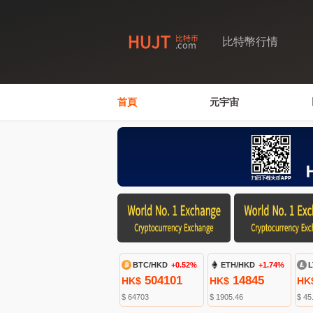
比特幣行情
首頁
元宇宙
BTC/HKD
+0.52%
ETH/HKD
+1.74%
L
504101
14845
HK$
HK$
HK
$ 64703
$ 1905.46
$ 45