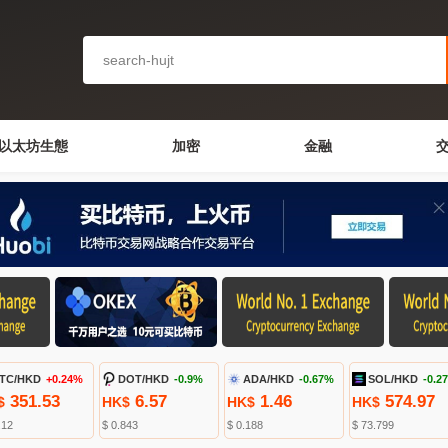
以太坊生態
加密
金融
TC/HKD
+0.24%
DOT/HKD
-0.9%
ADA/HKD
-0.67%
SOL/HKD
-0.2
351.53
6.57
1.46
574.97
$
HK$
HK$
HK$
.12
$ 0.843
$ 0.188
$ 73.799