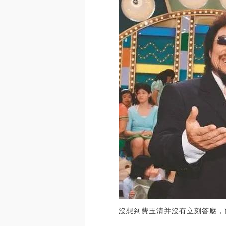
沒想到費玉清并沒有立刻答應，