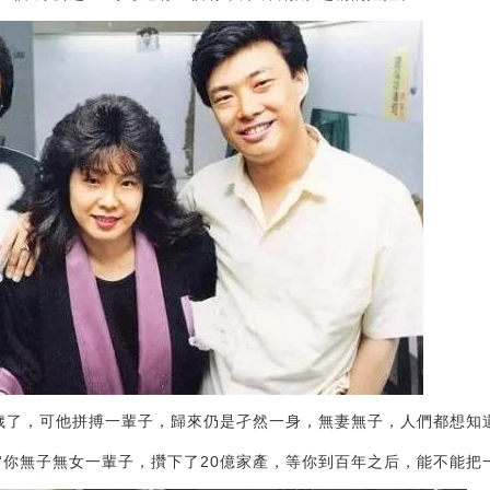
7周歲了，可他拼搏一輩子，歸來仍是孑然一身，無妻無子，人們都想
“你無子無女一輩子，攢下了20億家產，等你到百年之后，能不能把