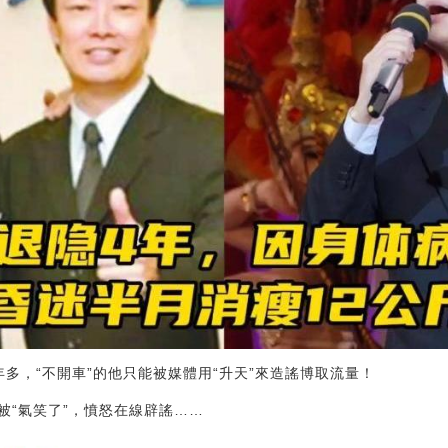
多，“不開車”的他只能被媒體用“升天”來造謠博取流量！
被“氣笑了”，憤怒在線辟謠……