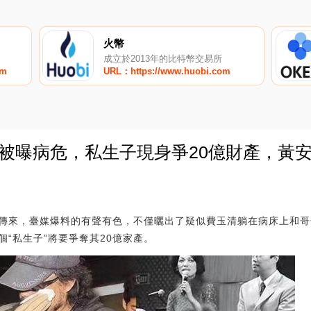
火幣
成立於2013年的比特幣交易所
om
URL：https://www.huobi.com
清被曝病危，私生子現身爭20億財產，黃
0
傳來，臺媒爆料的有聲有色，不僅曬出了疑似費玉清躺在病床上和哥
“私生子”將要爭奪其20億家產。