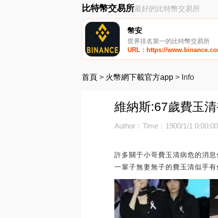
比特幣交易所
最好的比特幣交易所
幣安
世界排名第一的比特幣交易所
URL：https://www.binance.c
首頁
>
火幣網下載官方app
>
Info
維納斯:67歲費玉
Author：
Time：1900/1/1 0:00:0
許多關于小哥費玉清病危的消息
一輩子無妻無子的費玉清似乎有個