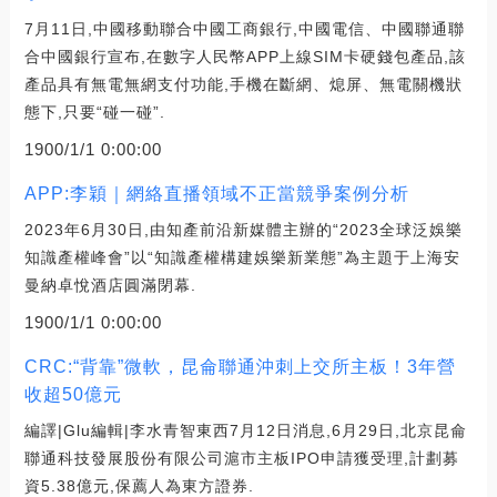
7月11日,中國移動聯合中國工商銀行,中國電信、中國聯通聯
合中國銀行宣布,在數字人民幣APP上線SIM卡硬錢包產品,該
產品具有無電無網支付功能,手機在斷網、熄屏、無電關機狀
態下,只要“碰一碰”.
1900/1/1 0:00:00
APP:李穎｜網絡直播領域不正當競爭案例分析
2023年6月30日,由知產前沿新媒體主辦的“2023全球泛娛樂
知識產權峰會”以“知識產權構建娛樂新業態”為主題于上海安
曼納卓悅酒店圓滿閉幕.
1900/1/1 0:00:00
CRC:“背靠”微軟，昆侖聯通沖刺上交所主板！3年營
收超50億元
編譯|Glu編輯|李水青智東西7月12日消息,6月29日,北京昆侖
聯通科技發展股份有限公司滬市主板IPO申請獲受理,計劃募
資5.38億元,保薦人為東方證券.