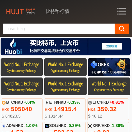
比特幣行情
BTC/HKD
-0.4%
ETH/HKD
-0.39%
LTC/HKD
+0.61%
505040
14915.4
359.32
HK$
HK$
HK$
$ 64823.5
$ 1914.44
$ 46.12
ADA/HKD
-1.08%
SOL/HKD
-0.39%
XRP/HKD
-1.38%