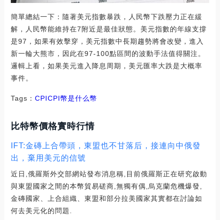
簡單總結一下：隨著美元指數暴跌，人民幣下跌壓力正在緩
解，人民幣能維持在7附近是最佳狀態。美元指數的年線支撐
是97，如果有效擊穿，美元指數中長期趨勢將會改變，進入
新一輪大熊市，因此在97-100點區間的波動手法值得關注。
邏輯上看，如果美元進入降息周期，美元匯率大跌是大概率
事件。
Tags：
CPI
CPI幣是什么幣
比特幣價格實時行情
IFT:金磚上合帶頭，東盟也不甘落后，接連向中俄發
出，棄用美元的信號
近日,俄羅斯外交部網站發布消息稱,目前俄羅斯正在研究啟動
與東盟國家之間的本幣貿易磋商,無獨有偶,烏克蘭危機爆發,
金磚國家、上合組織、東盟和部分拉美國家其實都在討論如
何去美元化的問題.