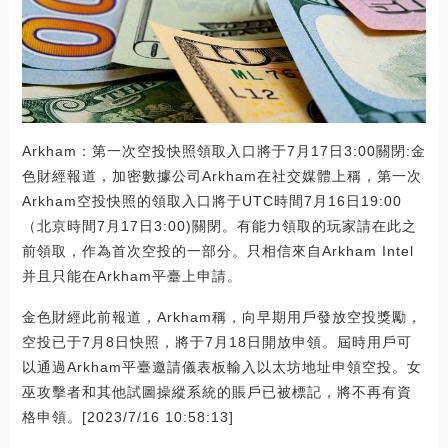
Arkham：第一次空投快照領取入口將于7月17日3:00關閉:金
色財經報道，加密數據公司Arkham在社交媒體上稱，第一次
Arkham空投快照的領取入口將于UTC時間7月16日19:00
（北京時間7月17日3:00)關閉。有能力領取的玩家請在此之
前領取，作為首次空投的一部分。只相信來自Arkham Intel
并且只能在Arkham平臺上申請。
金色財經此前報道，Arkham稱，向早期用戶發放空投獎勵，
空投已于7月8日快照，將于7月18日開放申領。屆時用戶可
以通過Arkham平臺邀請儀表板輸入以太坊地址申領空投。女
巫攻擊者和其他試圖操縱系統的賬戶已被標記，將不再有資
格申領。[2023/7/16 10:58:13]