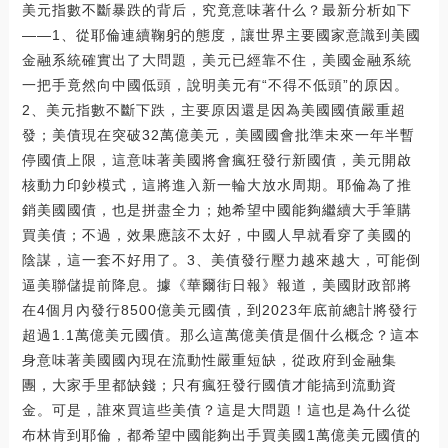
美元指數不斷暴跌的背后，究竟意味著什么？最新分析如下
——1、從耶倫連續鞠躬的態度，讓世界主要國家意識到美國
金融系統確實出了大問題，美元已經靠不住，美國金融系統
一把手竟然向中國低頭，說明美元有“不得不低頭”的原因。
2、美元指數不斷下跌，主要原因還是因為美國國債嚴重超
發；美債現在突破32萬億美元，美國國會批準未來一年半暫
停國債上限，這意味著美國將會瘋狂發行新國債，美元開啟
核動力印鈔模式，這將進入新一輪大放水周期。耶倫為了推
銷美國國債，也是拼盡全力；她希望中國能夠繼續大手筆購
買美債；不過，效果應該不太好，中國人早就看穿了美國的
陰謀，這一套不好用了。3、美債發行壓力越來越大，可能倒
逼美聯儲提前降息。據《華爾街日報》報道，美國財政部將
在4個月內發行8500億美元國債，到2023年底前總計將發行
超過1.1萬億美元國債。那么這萬億美債是個什么概念？這本
身意味著美國國內現在流動性嚴重短缺，從政府到金融集
團，大家手里都缺錢；只有瘋狂發行國債才能搞到流動資
金。可是，誰來買這些美債？這是大問題！這也是為什么從
布林肯到耶倫，都希望中國能夠出手買美國1萬億美元國債的