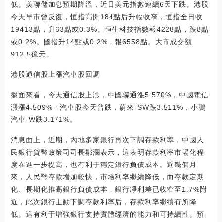
低。美聯儲加息預期降溫，近日美元指數連續6天下跌。港股
今天早市曾反復，恒指高開184點后升幅收窄，恒指全日收
19413點，升63點或0.3%。恒生科技指數報4228點，跌8點
或0.2%。國指升14點或0.2%，報6558點。大市成交額
912.5億元。
港股通信股上漲汽車股回調
盤面來看，今天通信股上漲，中國聯通漲5.570%，中國電信
漲漲4.509%；汽車股今天普跌，蔚來-SW跌3.511%，小鵬
汽車-W跌3.171%。
消息面上，近期，內地多家銀行再次下調存款利率，中國人
民銀行貨幣政策司司長鄒瀾表示，這表明存款利率市場化程
度在進一步提高，也有利于穩定銀行負債成本。近幾個月
來，人民幣存款增加較快，市場利率繼續降低，而存款定期
化、長期化推高銀行負債成本，銀行凈利差已收窄至1.7%附
近，此次銀行主動下調存款利率后，存款利率繼續有所降
低。這有利于增強銀行支持實體經濟的能力和可持續性。預