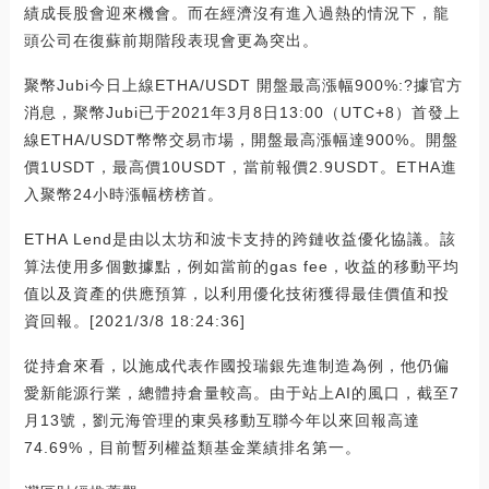
績成長股會迎來機會。而在經濟沒有進入過熱的情況下，龍
頭公司在復蘇前期階段表現會更為突出。
聚幣Jubi今日上線ETHA/USDT 開盤最高漲幅900%:?據官方
消息，聚幣Jubi已于2021年3月8日13:00（UTC+8）首發上
線ETHA/USDT幣幣交易市場，開盤最高漲幅達900%。開盤
價1USDT，最高價10USDT，當前報價2.9USDT。ETHA進
入聚幣24小時漲幅榜榜首。
ETHA Lend是由以太坊和波卡支持的跨鏈收益優化協議。該
算法使用多個數據點，例如當前的gas fee，收益的移動平均
值以及資產的供應預算，以利用優化技術獲得最佳價值和投
資回報。[2021/3/8 18:24:36]
從持倉來看，以施成代表作國投瑞銀先進制造為例，他仍偏
愛新能源行業，總體持倉量較高。由于站上AI的風口，截至7
月13號，劉元海管理的東吳移動互聯今年以來回報高達
74.69%，目前暫列權益類基金業績排名第一。