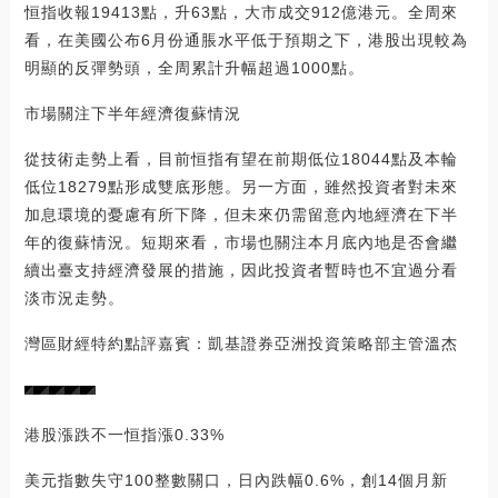
恒指收報19413點，升63點，大市成交912億港元。全周來
看，在美國公布6月份通脹水平低于預期之下，港股出現較為
明顯的反彈勢頭，全周累計升幅超過1000點。
市場關注下半年經濟復蘇情況
從技術走勢上看，目前恒指有望在前期低位18044點及本輪
低位18279點形成雙底形態。另一方面，雖然投資者對未來
加息環境的憂慮有所下降，但未來仍需留意內地經濟在下半
年的復蘇情況。短期來看，市場也關注本月底內地是否會繼
續出臺支持經濟發展的措施，因此投資者暫時也不宜過分看
淡市況走勢。
灣區財經特約點評嘉賓：凱基證券亞洲投資策略部主管溫杰
港股漲跌不一恒指漲0.33%
美元指數失守100整數關口，日內跌幅0.6%，創14個月新