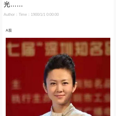
光……
Author：
Time：1900/1/1 0:00:00
A股