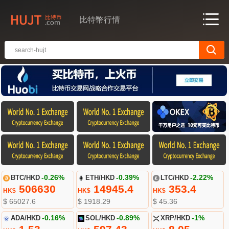
比特幣行情
BTC/HKD
-0.26%
ETH/HKD
-0.39%
LTC/HKD
-2.22%
506630
14945.4
353.4
HK$
HK$
HK$
$ 65027.6
$ 1918.29
$ 45.36
ADA/HKD
-0.16%
SOL/HKD
-0.89%
XRP/HKD
-1%