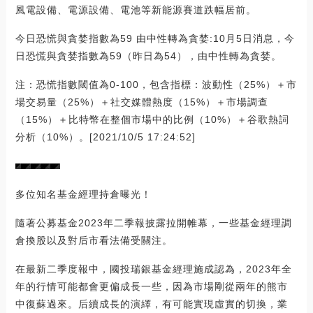
風電設備、電源設備、電池等新能源賽道跌幅居前。
今日恐慌與貪婪指數為59 由中性轉為貪婪:10月5日消息，今
日恐慌與貪婪指數為59（昨日為54），由中性轉為貪婪。
注：恐慌指數閾值為0-100，包含指標：波動性（25%）＋市
場交易量（25%）＋社交媒體熱度（15%）＋市場調查
（15%）＋比特幣在整個市場中的比例（10%）＋谷歌熱詞
分析（10%）。[2021/10/5 17:24:52]
多位知名基金經理持倉曝光！
隨著公募基金2023年二季報披露拉開帷幕，一些基金經理調
倉換股以及對后市看法備受關注。
在最新二季度報中，國投瑞銀基金經理施成認為，2023年全
年的行情可能都會更偏成長一些，因為市場剛從兩年的熊市
中復蘇過來。后續成長的演繹，有可能實現虛實的切換，業