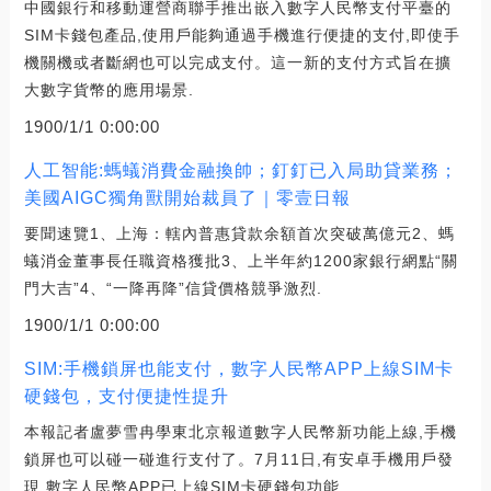
中國銀行和移動運營商聯手推出嵌入數字人民幣支付平臺的
SIM卡錢包產品,使用戶能夠通過手機進行便捷的支付,即使手
機關機或者斷網也可以完成支付。這一新的支付方式旨在擴
大數字貨幣的應用場景.
1900/1/1 0:00:00
人工智能:螞蟻消費金融換帥；釘釘已入局助貸業務；
美國AIGC獨角獸開始裁員了｜零壹日報
要聞速覽1、上海：轄內普惠貸款余額首次突破萬億元2、螞
蟻消金董事長任職資格獲批3、上半年約1200家銀行網點“關
門大吉”4、“一降再降”信貸價格競爭激烈.
1900/1/1 0:00:00
SIM:手機鎖屏也能支付，數字人民幣APP上線SIM卡
硬錢包，支付便捷性提升
本報記者盧夢雪冉學東北京報道數字人民幣新功能上線,手機
鎖屏也可以碰一碰進行支付了。7月11日,有安卓手機用戶發
現,數字人民幣APP已上線SIM卡硬錢包功能.