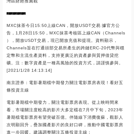
灣區財經推薦觀
MXC抹茶今日15:50上線CAN，開放USDT交易:據官方公
告，1月28日15:50，MXC抹茶考核區上線CAN（Channels
），開放USDT交易，現已開放充值和提現。資料顯示，
Channels旨在打通頭部交易所產生的跨鏈ERC-20代幣與穩
定幣和主流生產資料，支持更廣泛的資產參與質押借貸挖
礦。注：數字資產是一種高風險的投資方式，請謹慎參與。
[2021/1/28 14:13:14]
南京證券：電影暑期檔中期發力關注電影票房表現！看好五
條投資主線
電影暑期檔中期發力，關注電影票房表現。從上映時間來
看，市場關注度較高的影片大多定檔在7月中下旬，2023年
暑期檔電影票房有望突破百億。伴隨線下消費復蘇，觀影人
次明顯回升，疊加國產影片的良好口碑，推動中國電影票房
進一步回暖。建議調整關注五條投資主線：