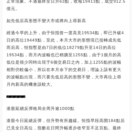
正常現象。不過最終全日升63點，收報19413點，成交912.5
億元。
如先低后高形態不變大市或將向上尋新高
經過今早的上升，由于恒指曾一度高見19534點，即已升破4
日的高位19449點，至此，本月大市的形態現已扭轉成先低
而后高，恒指暫是由7日的低位18279點升至14日的高位
19534點，而月內波幅也已稍擴至1255點，由于1個月的高
低位是很少同時出現于6個交易日之內，加上1255點的波幅
相對仍較偏小，所以在本月余下的交易日，理論上該有更大
的波幅點出現，而只要先低后高的形態不變，大市再往上尋
月內新高的機會該較大。
港股延續反彈格局全周升逾1000點
港股今日延續反彈，但升勢有所趨緩。恒指早段高開184點后
已見全日高位，指數在日間升幅逐步收窄至不足百點。最終