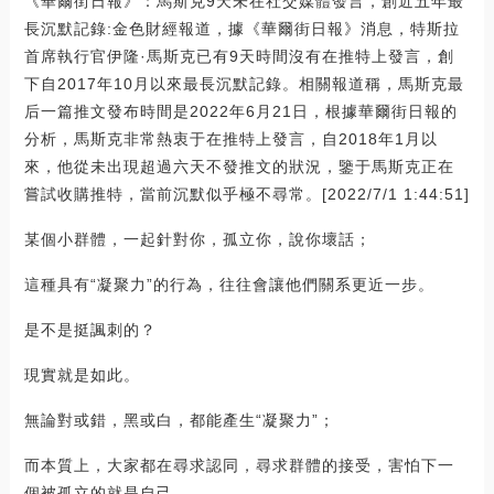
《華爾街日報》：馬斯克9天未在社交媒體發言，創近五年最
長沉默記錄:金色財經報道，據《華爾街日報》消息，特斯拉
首席執行官伊隆·馬斯克已有9天時間沒有在推特上發言，創
下自2017年10月以來最長沉默記錄。相關報道稱，馬斯克最
后一篇推文發布時間是2022年6月21日，根據華爾街日報的
分析，馬斯克非常熱衷于在推特上發言，自2018年1月以
來，他從未出現超過六天不發推文的狀況，鑒于馬斯克正在
嘗試收購推特，當前沉默似乎極不尋常。[2022/7/1 1:44:51]
某個小群體，一起針對你，孤立你，說你壞話；
這種具有“凝聚力”的行為，往往會讓他們關系更近一步。
是不是挺諷刺的？
現實就是如此。
無論對或錯，黑或白，都能產生“凝聚力”；
而本質上，大家都在尋求認同，尋求群體的接受，害怕下一
個被孤立的就是自己。