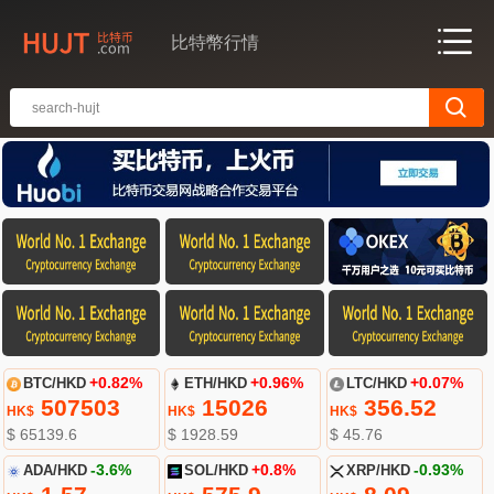
比特幣行情
BTC/HKD
+0.82%
ETH/HKD
+0.96%
LTC/HKD
+0.07%
507503
15026
356.52
HK$
HK$
HK$
$ 65139.6
$ 1928.59
$ 45.76
ADA/HKD
-3.6%
SOL/HKD
+0.8%
XRP/HKD
-0.93%