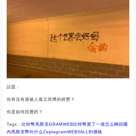
話題：
你有沒有過被人孤立排擠的經歷？
你是如何回應的？
Tags：
比特幣
馬斯克
GRAM
WEB
比特幣賣了一億怎么轉回國
內
馬斯克幣叫什么
Zeptagram
WEB3ALLBI價格