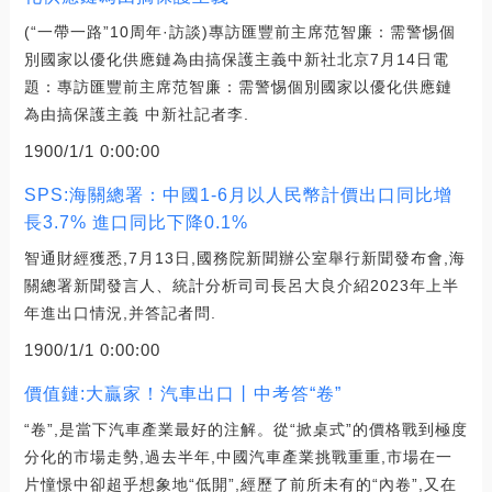
(“一帶一路”10周年·訪談)專訪匯豐前主席范智廉：需警惕個
別國家以優化供應鏈為由搞保護主義中新社北京7月14日電
題：專訪匯豐前主席范智廉：需警惕個別國家以優化供應鏈
為由搞保護主義 中新社記者李.
1900/1/1 0:00:00
SPS:海關總署：中國1-6月以人民幣計價出口同比增
長3.7% 進口同比下降0.1%
智通財經獲悉,7月13日,國務院新聞辦公室舉行新聞發布會,海
關總署新聞發言人、統計分析司司長呂大良介紹2023年上半
年進出口情況,并答記者問.
1900/1/1 0:00:00
價值鏈:大贏家！汽車出口丨中考答“卷”
“卷”,是當下汽車產業最好的注解。從“掀桌式”的價格戰到極度
分化的市場走勢,過去半年,中國汽車產業挑戰重重,市場在一
片憧憬中卻超乎想象地“低開”,經歷了前所未有的“內卷”,又在