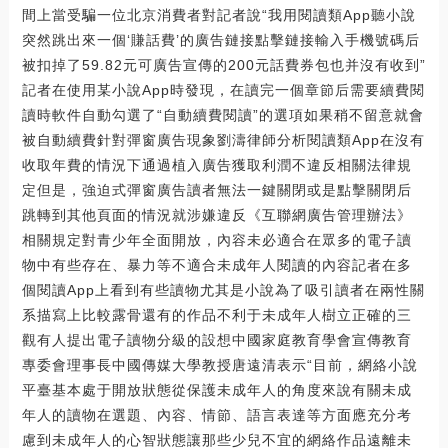
間上當受騙一位北京消費者對記者說“我用閱讀類App聽小說
突然跳出來一個‘賺話費’的廣告鏈接點擊鏈接輸入手機號碼后
被扣掉了59.82元可廣告宣傳的200元話費券包也并沒有收到”
記者在使用某小說App時發現，在讀完一個章節后需要續費閱
讀時軟件自動勾選了“自動續費閱讀”的選項如果稍不留意就會
被自動續費針對彈窗廣告現象劉濤律師分析閱讀類App在沒有
收取年費的情況下通過植入廣告獲取利潤不違反相關法律規
定但是，強迫式彈窗廣告讀者無法一鍵關閉或是點擊關閉后
跳轉到其他頁面的情況就涉嫌違反《互聯網廣告管理辦法》
相關規定對青少年全面開放，內容未必適合在眾多的電子讀
物中有些存在、暴力等不適合未成年人閱讀的內容記者在多
個閱讀App上看到有些讀物尤其是小說為了吸引讀者在兩性關
系描寫上比較露骨還有的作品不利于未成年人樹立正確的三
觀有人提出電子讀物分級的設想中國家庭教育學會宣傳教育
專委會理事長中國傳媒大學教授唐遠清表示“目前，網絡小說
平臺基本處于開放狀態從保護未成年人的角度來說有關未成
年人的讀物在選題、內容、情節、語言表達等方面應充分考
慮到未成年人的心智狀態讓那些少兒不宜的網絡作品遠離未