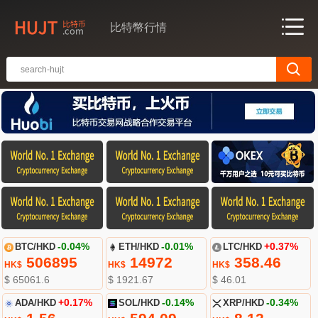
比特幣行情
BTC/HKD
-0.04%
ETH/HKD
-0.01%
LTC/HKD
+0.37%
506895
14972
358.46
HK$
HK$
HK$
$ 65061.6
$ 1921.67
$ 46.01
ADA/HKD
+0.17%
SOL/HKD
-0.14%
XRP/HKD
-0.34%