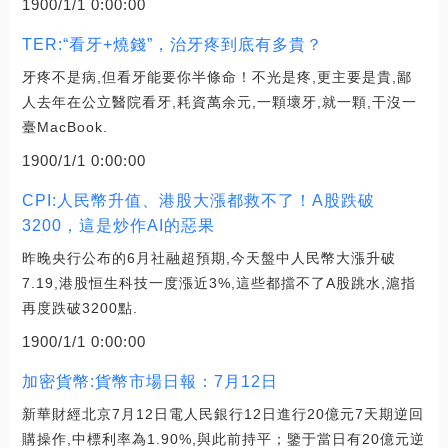
1900/1/1 0:00:00
TER:“看牙+燒錢”，治牙疼到底有多貴？
牙疼不是病,但看牙能要你半條命！不光是疼,更主要是貴,鄙
人去年在公立醫院看牙,耗資萬余元,一顆壞牙,就一顆,干沒一
臺MacBook.
1900/1/1 0:00:00
CPI:人民幣升值、港股大漲都救不了！A股跌破
3200，這是炒作AI的惡果
昨晚央行公布的6月社融超預期,今天盤中人民幣大漲升破
7.19,港股恒生科技一度漲近3%,這些都擋不了A股跳水,滬指
再度跌破3200點.
1900/1/1 0:00:00
加密貨幣:貨幣市場日報：7月12日
新華財經北京7月12日電人民銀行12日進行20億元7天期逆回
購操作,中標利率為1.90%,與此前持平；鑒于當日有20億元逆