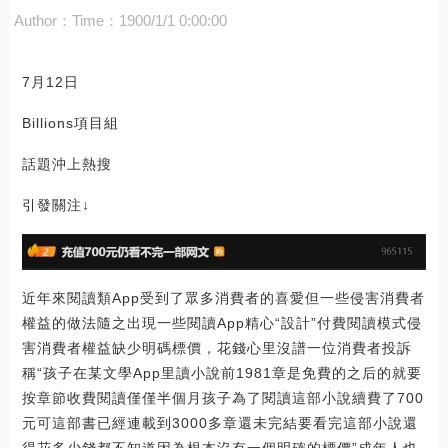
Author：
Time：1900/1/1 0:00:00
7月12日
Billions項目組
話題沖上熱搜
引發關注↓
近年來閱讀類App受到了眾多消費者的喜愛但一些侵害消費者
權益的做法隨之出現一些閱讀App精心“設計”付費閱讀模式侵
害消費者權益缺少明碼標價，花錢心里沒譜一位消費者投訴
稱“孩子在某文學App里讀小說前1981章是免費的之后的就要
按章節收費閱讀僅僅半個月孩子為了閱讀這部小說續費了700
元可這部書已經連載到3000多章還未完結要看完這部小說還