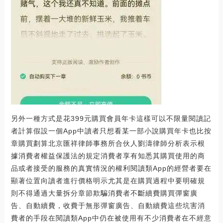
另外一種方式是花399元購買會員年卡這樣可以不限量閱讀記
者計算假設一個App中讀者只想看某一部小說購買年卡也比按
章購買劃算北京匯祥律師事務所合伙人劉濤律師分析表示根
據消費者權益保護法的規定消費者享有知悉其購買使用的商
品或者接受的服務的真實情況的權利閱讀類App的經營者要在
顯著位置向讀者進行價格明示尤其是在購買過程中要明確規
則不得通過大量拆分章節欺騙消費者不斷續費購買彈窗廣
告、自動續費，收費于無形彈窗廣告、自動續費這些坑害消
費者的手段在閱讀類App中仍在被使用有不少消費者在不經意