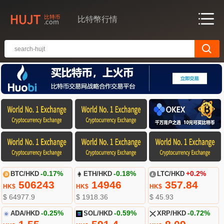
比特幣行情
BTC/HKD
-0.17%
ETH/HKD
-0.18%
LTC/HKD
+0.2%
506243
14946
357.84
HK$
HK$
HK$
$ 64977.9
$ 1918.36
$ 45.93
ADA/HKD
-0.25%
SOL/HKD
-0.59%
XRP/HKD
-0.72%