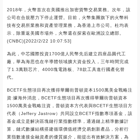
2018年，火幣首次在美國推出加密貨幣交易業務。次年，該
公司在合規壓力下停止運營。目前，火幣集團旗下的火幣科
技有交易所業務和資產管理業務，為香港上市公司。杜均表
示，除重返美國市場外，火幣還在探索在歐洲設立總部。
(CNBC)[2022/2/22 10:07:53]
為此，中芯國際投資1700億人民幣先后建立四座晶圓代工
廠，華為海思也在半導體領域擴大資金投入，三年時間完成
了1.3萬顆芯片、4000塊電路板、78款工具進行國產化替
代。
BCETF生態項目再次獲得華爾街普頓資本1500萬美金戰略注
資:據海外消息，BCETF生態項目再次獲得華爾街普頓資本
1500萬美金戰略注資，普頓資本方代表與BCETF生態項目方
代表（Jeffery Jastrow）共同設立BCETF指數專項基金，該
基金成立是解決區塊鏈行業指數標準，通過鏈上精準數據計
算，鏈式數據結構搭建循環價值經濟交易創新產品，分析行
業指數連接金融資產的優質媒介，能提出有效解決方案，為