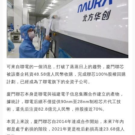
可來自聯電的一個消息，打破了蒸蒸日上的趨勢，廈門聯芯
被該臺企耗資48.58億人民幣收購，完成聯芯100%股權回購
計劃，已經成為了聯電旗下的全資子公司。
廈門聯芯本身是聯電與福建電子信息集團合作建立的產物，
據統計，聯電后續不僅提供90nm至28nm制程芯片代工技
術，還先后注資82.8億元人民幣，持股接近70%。
本質上來說，廈門聯芯自2014年達成合作開始，未來7年內
都是處于虧損的階段，2021年更是稅后虧損高達23.68億人