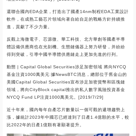
還聯合國內EDA企業，打造出了國產14nm制程EDA工業設計
軟件，在成熟工藝芯片領域向著自給自足的戰略方針持續推
進，貢獻了不少力量。
反觀上海微電子、芯源微、華工科技、北方華創等國產半導
體設備供應商也在光刻機、生態鏈儀器上努力研發，并紛紛
得到突破，引導中國半導體供應鏈走上更加先進的行列。
動態 | Capital Global Securities涉足加密領域 將向NYCQ
基金注資1000萬美元:據NewsBTC消息，總部位于舊金山的
美國Capital Global Securities宣布涉足加密貨幣和區塊鏈
領域，將向CityBlock capital推出的私人數字風險投資基金
NYCQ Fund LP注資1000萬美元。[2019/7/29]
近十年來，國內每年自產芯片數量以一個可觀的遞增趨勢上
漲，據統計2023年中國芯已經達到了日產1.4億顆的水平，較
比2022年的日產1億顆有著顯著提升。