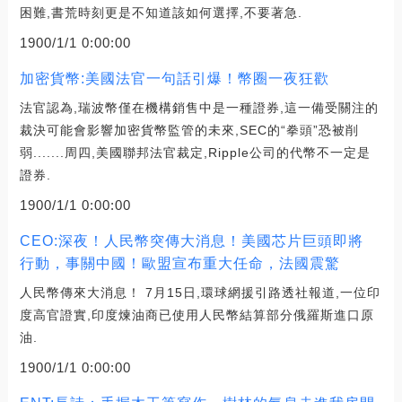
困難,書荒時刻更是不知道該如何選擇,不要著急.
1900/1/1 0:00:00
加密貨幣:美國法官一句話引爆！幣圈一夜狂歡
法官認為,瑞波幣僅在機構銷售中是一種證券,這一備受關注的
裁決可能會影響加密貨幣監管的未來,SEC的“拳頭”恐被削
弱.......周四,美國聯邦法官裁定,Ripple公司的代幣不一定是
證券.
1900/1/1 0:00:00
CEO:深夜！人民幣突傳大消息！美國芯片巨頭即將
行動，事關中國！歐盟宣布重大任命，法國震驚
人民幣傳來大消息！ 7月15日,環球網援引路透社報道,一位印
度高官證實,印度煉油商已使用人民幣結算部分俄羅斯進口原
油.
1900/1/1 0:00:00