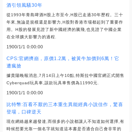
酒引領風騷30年
從1993年青島啤酒H股上市至今,H股已走過30年歷程。三十
年來,無論是規模還是影響力,H股對香港市場都起到了重要作
用。H股的發展見證了新中國經濟的騰飛,也見證了中國企業
在全球擴大影響力的過程.
1900/1/1 0:00:00
CPS:官網擠崩，原價1.2萬，被黃牛加價到6萬！它
遭瘋搶
據貴陽晚報消息,7月14日上午10點,特斯拉中國官網正式開售
Cyberquad玩具車,該款玩具車售價為11990元.
1900/1/1 0:00:00
比特幣:百看不厭的三本重生異能經典小說佳作，驚喜
登場，口碑逆天
現在網絡越來越發達,而很多的小說都讓人不知道如何選擇,有
時候想要光靠一個名字就知道這本書是否適合自己會非常的