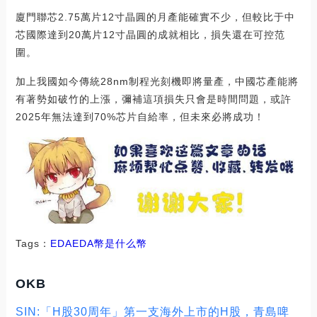
廈門聯芯2.75萬片12寸晶圓的月產能確實不少，但較比于中
芯國際達到20萬片12寸晶圓的成就相比，損失還在可控范
圍。
加上我國如今傳統28nm制程光刻機即將量產，中國芯產能將
有著勢如破竹的上漲，彌補這項損失只會是時間問題，或許
2025年無法達到70%芯片自給率，但未來必將成功！
Tags：
EDA
EDA幣是什么幣
OKB
SIN:「H股30周年」第一支海外上市的H股，青島啤