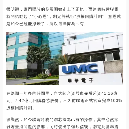
很明顯，廈門聯芯的發展開始走上了正軌，而這個時候聯電
就開始動起了“小心思”，制定并執行“股權回購計劃”，意思就
是如今已經能掙錢了，所以選擇據為己有。
在為期一年多的時間里，向大陸合資股東先后斥資41.16億
元、7.42億元回購聯芯股份，不久前聯電正式官宣完成100%
股權回購計劃。
很顯然，如今聯電將廈門聯芯據為己有的操作，其中必然摻
雜著臺海問題的影響，同時發出了強烈信號，聯電此番舉措