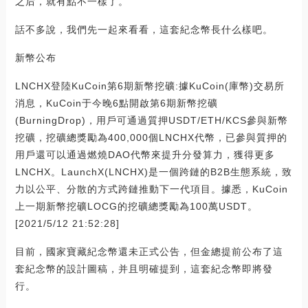
之后，就有點不一樣了。
話不多說，我們先一起來看看，這套紀念幣長什么樣吧。
新幣公布
LNCHX登陸KuCoin第6期新幣挖礦:據KuCoin(庫幣)交易所
消息，KuCoin于今晚6點開啟第6期新幣挖礦
(BurningDrop)，用戶可通過質押USDT/ETH/KCS參與新幣
挖礦，挖礦總獎勵為400,000個LNCHX代幣，已參與質押的
用戶還可以通過燃燒DAO代幣來提升分發算力，獲得更多
LNCHX。LaunchX(LNCHX)是一個跨鏈的B2B生態系統，致
力以公平、分散的方式跨鏈推動下一代項目。據悉，KuCoin
上一期新幣挖礦LOCG的挖礦總獎勵為100萬USDT。
[2021/5/12 21:52:28]
目前，國家寶藏紀念幣還未正式公告，但金總提前公布了這
套紀念幣的設計圖稿，并且明確提到，這套紀念幣即將發
行。