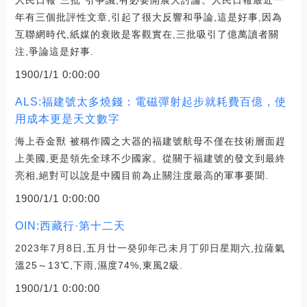
年有三個批評性文章,引起了很大反響和爭論,這是好事,因為
互聯網時代,紙媒的衰敗是客觀實在,三批吸引了億萬讀者關
注,爭論這是好事.
1900/1/1 0:00:00
ALS:福建號太多燒錢：電磁彈射起步就耗費百億，使
用成本更是天文數字
海上吞金獸 被稱作國之大器的福建號航母不僅在技術層面趕
上美國,更是領先全球不少國家。從關于福建號的發文到最終
亮相,絕對可以說是中國目前為止關注度最高的軍事要聞.
1900/1/1 0:00:00
OIN:西藏行·第十二天
2023年7月8日,五月廿一癸卯年己未月丁卯日星期六,拉薩氣
溫25～13℃,下雨,濕度74%,東風2級.
1900/1/1 0:00:00