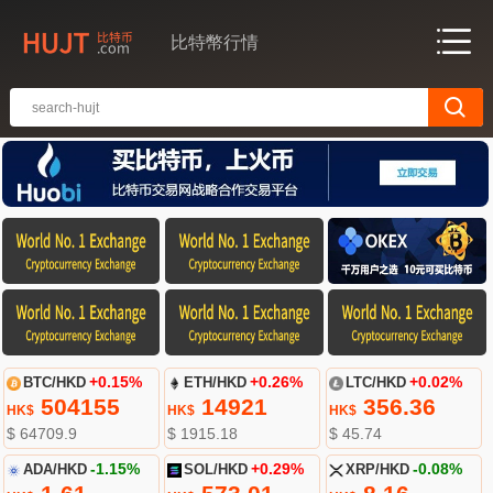
比特幣行情
BTC/HKD
+0.15%
ETH/HKD
+0.26%
LTC/HKD
+0.02%
504155
14921
356.36
HK$
HK$
HK$
$ 64709.9
$ 1915.18
$ 45.74
ADA/HKD
-1.15%
SOL/HKD
+0.29%
XRP/HKD
-0.08%