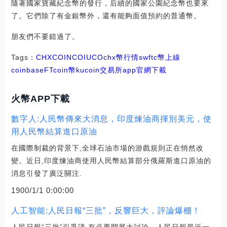
隨著國家寶藏紀念幣的發行，后續的國家公園紀念幣也要來
了。它們除了有金銀幣外，還有能夠面值預約的普通幣。
朋友們不要錯過了。
Tags：
CHX
COIN
COI
UCO
chx幣行情
swftc幣上線
coinbase
FTcoin幣
kucoin交易所app官網下載
火幣APP下載
數字人:人民幣傳來大消息，印度煉油商揮別美元，使
用人民幣結算進口原油
在國際制裁的背景下,全球石油市場的游戲規則正在悄然改
變。近日,印度煉油商使用人民幣結算部分俄羅斯進口原油的
消息引發了廣泛關注.
1900/1/1 0:00:00
人工智能:人民日報“三批”，反響巨大，評論爆棚！
人民日報“三批”引爭議,有必要開展大討論。人民日報最近一