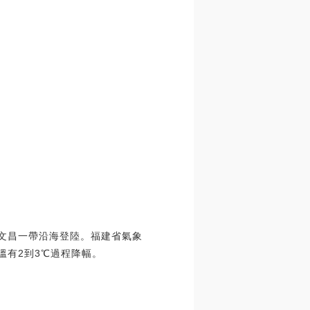
南文昌一帶沿海登陸。福建省氣象
溫有2到3℃過程降幅。