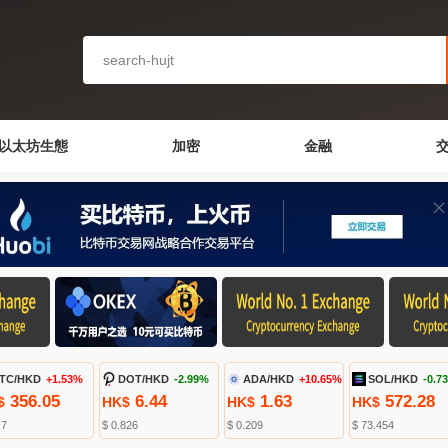
以太坊生態
加密
金融
TC/HKD
+1.53%
DOT/HKD
-2.99%
ADA/HKD
+10.65%
SOL/HKD
-0.7
356.05
6.44
1.63
572.28
$
HK$
HK$
HK$
.7
$ 0.826
$ 0.209
$ 73.454