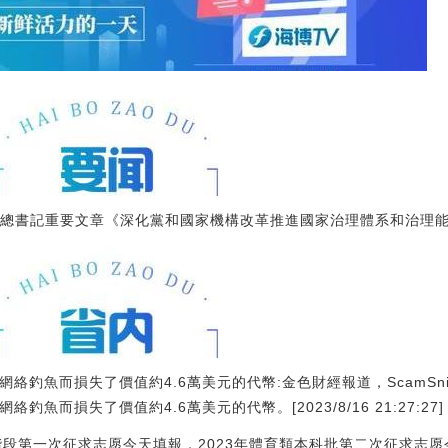
平總書記重要文章《深化黨和國家機構改革推進國家治理體系和治理
mit2網絡釣魚而損失了價值約4.6萬美元的代幣:金色財經報道，ScamS
2網絡釣魚而損失了價值約4.6萬美元的代幣。[2023/8/16 21:27:27]
階段第一次征求志愿今天填報，2023年體育類本科批第二次征求志