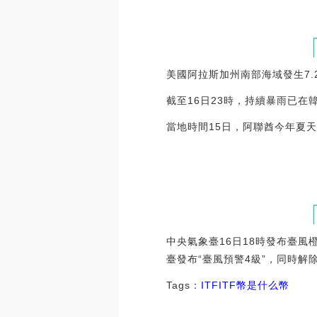
美國阿拉斯加州南部海域發生7
截至16日23時，持續暴雨已在
當地時間15日，阿聯酋今年夏天
中央氣象臺16日18時發布臺
臺發布“臺風預警4級”，同時解
Tags：
ITF
ITF幣是什么幣