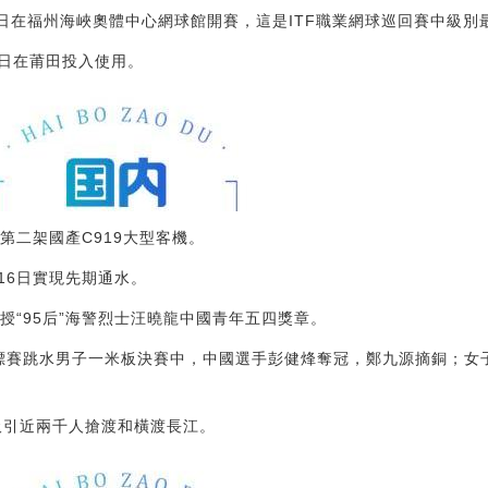
6日在福州海峽奧體中心網球館開賽，這是ITF職業網球巡回賽中級別
日在莆田投入使用。
第二架國產C919大型客機。
16日實現先期通水。
授“95后”海警烈士汪曉龍中國青年五四獎章。
界錦標賽跳水男子一米板決賽中，中國選手彭健烽奪冠，鄭九源摘銅；
吸引近兩千人搶渡和橫渡長江。