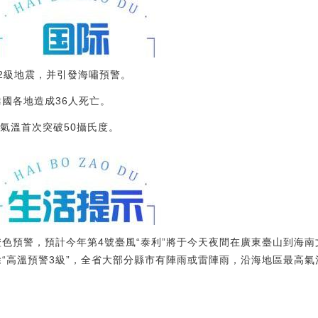
.2級地震，并引發海嘯預警。
韓國各地造成36人死亡。
氣溫首次突破50攝氏度。
風橙色預警，預計今年第4號臺風“泰利”將于今天夜間在廣東臺山到海
除“高溫預警3級”，全省大部分縣市有陣雨或雷陣雨，沿海地區最高氣