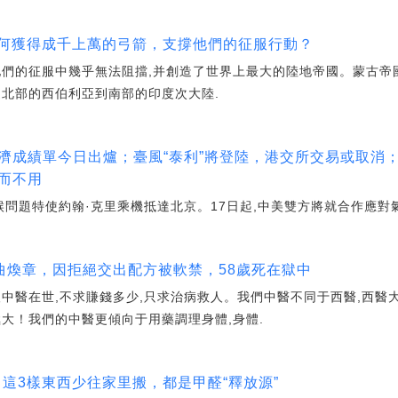
如何獲得成千上萬的弓箭，支撐他們的征服行動？
他們的征服中幾乎無法阻擋,并創造了世界上最大的陸地帝國。蒙古帝
從北部的西伯利亞到南部的印度次大陸.
經濟成績單今日出爐；臺風“泰利”將登陸，港交所交易或取消
建而不用
統氣候問題特使約翰·克里乘機抵達北京。17日起,中美雙方將就合作應對
”曲煥章，因拒絕交出配方被軟禁，58歲死在獄中
中醫在世,不求賺錢多少,只求治病救人。我們中醫不同于西醫,西醫
大！我們的中醫更傾向于用藥調理身體,身體.
！這3樣東西少往家里搬，都是甲醛“釋放源”