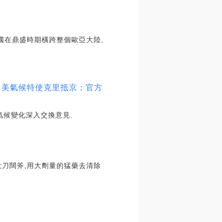
國在鼎盛時期橫跨整個歐亞大陸,
；美氣候特使克里抵京；官方
氣候變化深入交換意見.
大刀闊斧,用大劑量的猛藥去清除