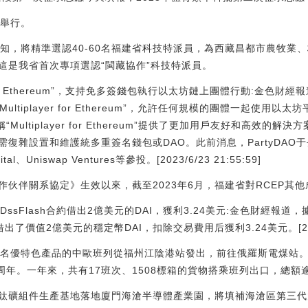
州舉行。
通知，將精準選認40-60名福建省科技特派員，為西藏昌都市農牧業
這是我省首次專項選認“閩藏協作”科技特派員。
yer for Ethereum”，支持免多簽錢包執行以太坊鏈上團體行動:金色財經
Multiplayer for Ethereum”，允許任何規模的團體一起使用以
稱“Multiplayer for Ethereum”提供了更加用戶友好和高效
復雜設置和維護統多重簽名錢包或DAO。此前消息，PartyDAO于
al、Uniswap Ventures等參投。[2023/6/23 21:55:59]
作伙伴關系協定》生效以來，截至2023年6月，福建省對RCEP其他成
DssFlash合約借出2億美元的DAI，獲利3.24美元:金色財經報道
，借出了價值2億美元的穩定幣DAI，扣除交易費用后獲利3.24美元。[2023/6
集裝箱名優特色產品的中歐班列從福州江陰港站發出，前往俄羅斯電煤站
周年。一年來，共有17班次、1508標箱的貨物搭乘班列出口，總額
鈦礦組件生產基地落地廈門海滄半導體產業園，將填補海滄區第三代