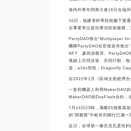
海內外青年閩商大會16日在福
16日，福建省科學技術廳下發
企事業單位提供專項技術服務，
PartyDAO推出“Multipla
團隊PartyDAO在官推宣布推出“
NFT、參與游戲等。PartyDAO
塊鏈上共同決策、共同行動，無需
資，a16z領投，Dragonfly Capit
自2022年1月《區域全面經濟合
一套利機器人利用MakerDAO的
MakerDAO的DssFlash合約
7月14日23時，滿載55個
的“閩都號”中歐班列開行已滿一
近日，全球第一條百兆瓦柔性鈣