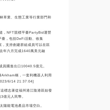
、林草業、生態工業等行業部門和
報道，NFT競標平臺PartyBid運營
太坊平臺，包括DeFi活動、收集
的解決方案，支持創建群組成員可以在區
去年六月完成1640萬美元融
員國進出口10040.5億元。
，據Arkham稱，一套利機器人利用
/14 21:37:04]
。這標志著從福州港江陰港區始發
逾3億元人民幣。
太陽能電池產品市場空白。