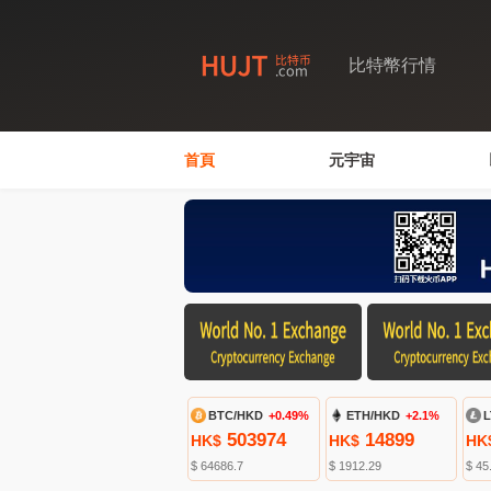
比特幣行情
首頁
元宇宙
BTC/HKD
+0.49%
ETH/HKD
+2.1%
L
503974
14899
HK$
HK$
HK
$ 64686.7
$ 1912.29
$ 45