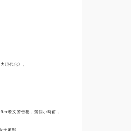
能力現代化》。
niffer發文警告稱，幾個小時前，
愿今天填報。