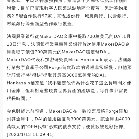
業模式，不斷延伸服務觸角，推進數字人民幣試點工作擴面
增量，目前已實現數字人民幣試點地區全覆蓋，累計簽約服
務2.5層合作銀行97家，實現股份行、城農商行、民營銀行、
村鎮銀行等全類型合作銀行覆蓋。
法國興業銀行從MakerDAO金庫中提取700萬美元的DAI:1月
13日消息，法國銀行業巨頭興業銀行首次使用MakerDAO金
庫提取了價值700萬美元的MakerDAO穩定幣DAI。
MakerDAO代表和加密研究員Mika Honkasalo表示，法國銀
行業數字資產子公司Forge首次取款的過程非常緩慢，但他預
計該銀行將“很快”提取其最高3000萬美元的DAI。
Honkasalo補充道:“我不確定他們為什么花了這么長時間才使
用金庫，但我對這些現實世界資產的經驗是，每件事都需要
很長時間。”
金色財經此前報道，MakerDAO在一致投票后將Forge添加
到其金庫中，DAI的信用額度為3000萬美元。該金庫由4000
萬歐元的“OFH代幣”形式的債券支持，使貸款被超額抵押。
[2023/1/13 11:09:41]