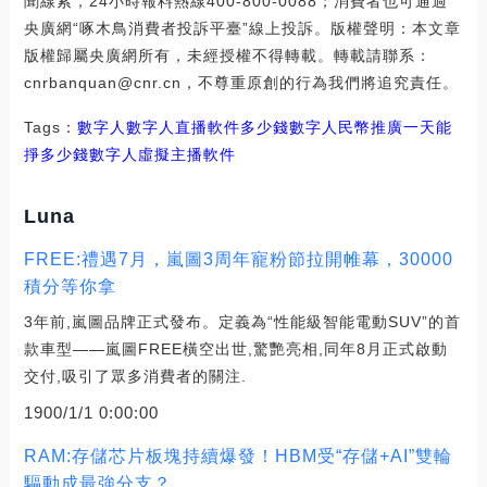
聞線索，24小時報料熱線400-800-0088；消費者也可通過
央廣網“啄木鳥消費者投訴平臺”線上投訴。版權聲明：本文章
版權歸屬央廣網所有，未經授權不得轉載。轉載請聯系：
cnrbanquan@cnr.cn，不尊重原創的行為我們將追究責任。
Tags：
數字人數字人直播軟件多少錢
數字人民幣推廣一天能
掙多少錢
數字人虛擬主播軟件
Luna
FREE:禮遇7月，嵐圖3周年寵粉節拉開帷幕，30000
積分等你拿
3年前,嵐圖品牌正式發布。定義為“性能級智能電動SUV”的首
款車型——嵐圖FREE橫空出世,驚艷亮相,同年8月正式啟動
交付,吸引了眾多消費者的關注.
1900/1/1 0:00:00
RAM:存儲芯片板塊持續爆發！HBM受“存儲+AI”雙輪
驅動成最強分支？