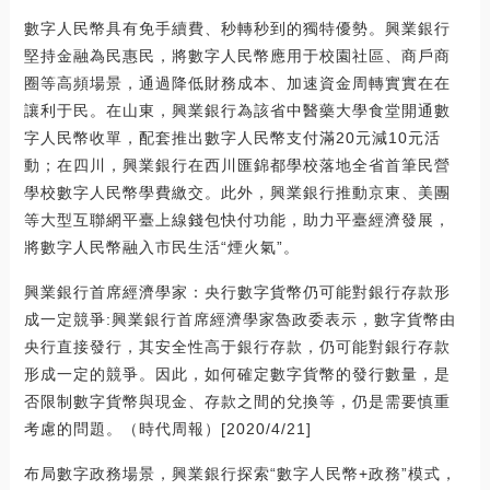
數字人民幣具有免手續費、秒轉秒到的獨特優勢。興業銀行
堅持金融為民惠民，將數字人民幣應用于校園社區、商戶商
圈等高頻場景，通過降低財務成本、加速資金周轉實實在在
讓利于民。在山東，興業銀行為該省中醫藥大學食堂開通數
字人民幣收單，配套推出數字人民幣支付滿20元減10元活
動；在四川，興業銀行在西川匯錦都學校落地全省首筆民營
學校數字人民幣學費繳交。此外，興業銀行推動京東、美團
等大型互聯網平臺上線錢包快付功能，助力平臺經濟發展，
將數字人民幣融入市民生活“煙火氣”。
興業銀行首席經濟學家：央行數字貨幣仍可能對銀行存款形
成一定競爭:興業銀行首席經濟學家魯政委表示，數字貨幣由
央行直接發行，其安全性高于銀行存款，仍可能對銀行存款
形成一定的競爭。因此，如何確定數字貨幣的發行數量，是
否限制數字貨幣與現金、存款之間的兌換等，仍是需要慎重
考慮的問題。（時代周報）[2020/4/21]
布局數字政務場景，興業銀行探索“數字人民幣+政務”模式，