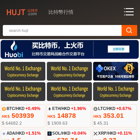
比特幣行情
BTC/HKD
+0.49%
ETH/HKD
+1.96%
LTC/HKD
+0.67%
503939
14878
353.01
HK$
HK$
HK$
$ 64682.2
$ 1909.63
$ 45.31
ADA/HKD
+1.51%
SOL/HKD
+0.04%
XRP/HKD
+0.11%