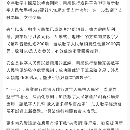
今年數字中國建設峰會期間，興業銀行還與華為聯手展示數
字人民幣手機pay硬錢包無網無電支付功能，進一步彰顯了支
付為民、支付便民。
去年以來，數字人民幣已成為各地促消費、擴內需的新利
器。興業銀行以多元化、互動式、趣味性的方式開展數字人
民幣科普活動逾200場，發放數字人民幣消費紅包超2000萬
元，吸引60萬人次參與，有效促進消費回暖復蘇。
安全是數字人民幣試點應用的底線。興業銀行積極完善數字
人民幣風險監測處置機制，成功阻截近千筆風險交易，涉及
金額超2500萬元，堅決守護好群眾“錢袋子”。
“下一步，興業銀行將深入踐行數字人民幣人民性、普惠性，
堅守市場化、法治化原則，加快數字人民幣產品創新和場景
應用，讓數字人民幣‘飛入更多尋常百姓家’，助力數字經濟發
展不斷邁上新臺階。”興業銀行相關負責人表示。
更多精彩資訊請在應用市場下載“央廣網”客戶端。歡迎提供新