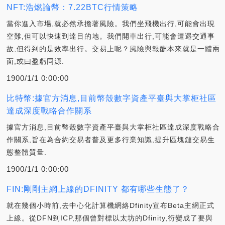
NFT:浩燃論幣：7.22BTC行情策略
當你進入市場,就必然承擔著風險。我們坐飛機出行,可能會出現
空難,但可以快速到達目的地。我們開車出行,可能會遭遇交通事
故,但得到的是效率出行。交易上呢？風險與報酬本來就是一體兩
面,或曰盈虧同源.
1900/1/1 0:00:00
比特幣:據官方消息,目前幣殼數字資產平臺與大掌柜社區
達成深度戰略合作關系
據官方消息,目前幣殼數字資產平臺與大掌柜社區達成深度戰略合
作關系,旨在為合約交易者普及更多行業知識,提升區塊鏈交易生
態整體質量.
1900/1/1 0:00:00
FIN:剛剛主網上線的DFINITY 都有哪些生態了？
就在幾個小時前,去中心化計算機網絡Dfinity宣布Beta主網正式
上線。從DFN到ICP,那個曾對標以太坊的Dfinity,衍變成了要與