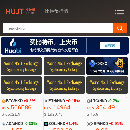
比特幣行情
BTC/HKD
+0.2%
ETH/HKD
+0.15%
LTC/HKD
-0.7%
506586
14964
354.49
HK$
HK$
HK$
$ 65021.9
$ 1920.73
$ 45.5
ADA/HKD
-0.68%
SOL/HKD
+1.4%
XRP/HKD
+0.91%