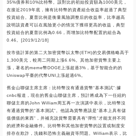
35%債券和10%比特幣。該對比的初始投資額為1000美元，
在接近2019年底，擁有比特幣的資產組合收益率超過了典型
投資組合。夏普比例是衡量風險調整后的收益率，比率越高
說明該資產可以在風險更小的情況下獲得更高的收益，典型
投資組合的夏普比例為0.66，而增加比特幣配置的組合為
0.46。[2019/12/18]
按市值計算的第二大加密貨幣以太幣(ETH)的交易價格略高于
1,300美元，較周二同期上漲6.6%。其他加密貨幣主要上
漲，著名的meme幣DOGE上漲超過3%，基于智能合約的
Uniswap平臺的代幣UNI上漲超過6%。
舊金山聯儲主席主席：比特幣沒有通過貨幣“基本測試”:據
cnbc報道，現在的舊金山聯儲主席，預計將成為下一任紐約
聯儲主席的John William周五再一次演講中表示，比特幣沒
有通過貨幣的“基本測試”。他認為貨幣應該是“基本上具有儲
值價值的東西”，并補充說貨幣需要具有“彈性”才能支持不同
的經濟和金融條件。比特幣和其他加密貨幣的設置或制度安
排存在欺詐，洗錢和恐怖主義融資等問題。William表示，比