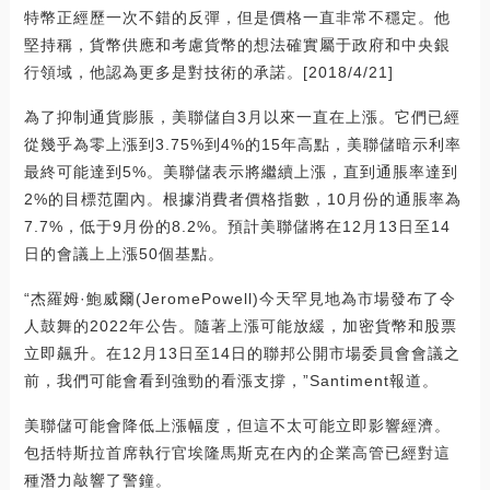
特幣正經歷一次不錯的反彈，但是價格一直非常不穩定。他
堅持稱，貨幣供應和考慮貨幣的想法確實屬于政府和中央銀
行領域，他認為更多是對技術的承諾。[2018/4/21]
為了抑制通貨膨脹，美聯儲自3月以來一直在上漲。它們已經
從幾乎為零上漲到3.75%到4%的15年高點，美聯儲暗示利率
最終可能達到5%。美聯儲表示將繼續上漲，直到通脹率達到
2%的目標范圍內。根據消費者價格指數，10月份的通脹率為
7.7%，低于9月份的8.2%。預計美聯儲將在12月13日至14
日的會議上上漲50個基點。
“杰羅姆·鮑威爾(JeromePowell)今天罕見地為市場發布了令
人鼓舞的2022年公告。隨著上漲可能放緩，加密貨幣和股票
立即飆升。在12月13日至14日的聯邦公開市場委員會會議之
前，我們可能會看到強勁的看漲支撐，”Santiment報道。
美聯儲可能會降低上漲幅度，但這不太可能立即影響經濟。
包括特斯拉首席執行官埃隆馬斯克在內的企業高管已經對這
種潛力敲響了警鐘。