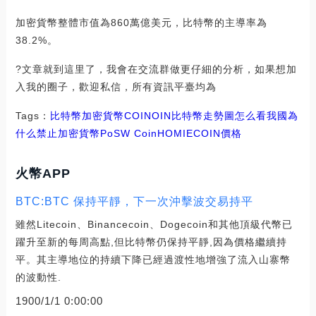
加密貨幣整體市值為860萬億美元，比特幣的主導率為
38.2%。
?文章就到這里了，我會在交流群做更仔細的分析，如果想加
入我的圈子，歡迎私信，所有資訊平臺均為
Tags：
比特幣
加密貨幣
COIN
OIN
比特幣走勢圖怎么看
我國為
什么禁止加密貨幣
PoSW Coin
HOMIECOIN價格
火幣APP
BTC:BTC 保持平靜，下一次沖擊波交易持平
雖然Litecoin、Binancecoin、Dogecoin和其他頂級代幣已
躍升至新的每周高點,但比特幣仍保持平靜,因為價格繼續持
平。其主導地位的持續下降已經過渡性地增強了流入山寨幣
的波動性.
1900/1/1 0:00:00