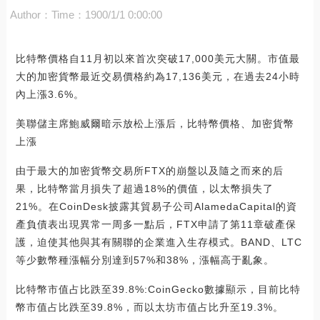
Author：
Time：1900/1/1 0:00:00
比特幣價格自11月初以來首次突破17,000美元大關。市值最
大的加密貨幣最近交易價格約為17,136美元，在過去24小時
內上漲3.6%。
美聯儲主席鮑威爾暗示放松上漲后，比特幣價格、加密貨幣
上漲
由于最大的加密貨幣交易所FTX的崩盤以及隨之而來的后
果，比特幣當月損失了超過18%的價值，以太幣損失了
21%。在CoinDesk披露其貿易子公司AlamedaCapital的資
產負債表出現異常一周多一點后，FTX申請了第11章破產保
護，迫使其他與其有關聯的企業進入生存模式。BAND、LTC
等少數幣種漲幅分別達到57%和38%，漲幅高于亂象。
比特幣市值占比跌至39.8%:CoinGecko數據顯示，目前比特
幣市值占比跌至39.8%，而以太坊市值占比升至19.3%。