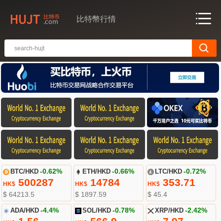
比特幣行情
BTC/HKD
-0.62%
ETH/HKD
-0.66%
LTC/HKD
-0.72%
500287
14784
353.71
HK$
HK$
HK$
$ 64213.5
$ 1897.59
$ 45.4
ADA/HKD
-4.4%
SOL/HKD
-0.78%
XRP/HKD
-2.42%