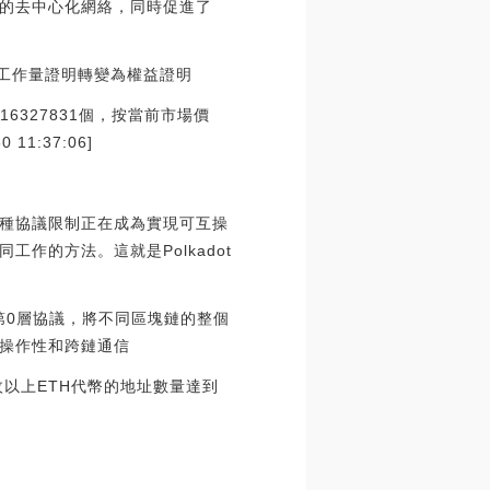
的去中心化網絡，同時促進了
工作量證明轉變為權益證明
為16327831個，按當前市場價
1:37:06]
種協議限制正在成為實現可互操
作的方法。這就是Polkadot
片區塊鏈第0層協議，將不同區塊鏈的整個
操作性和跨鏈通信
萬枚以上ETH代幣的地址數量達到