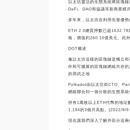
以太坊靈活的生態系統將區塊鏈
DeFi、DAO和協議等新商業模
多年來，以太坊在利用先發優勢
ETH 2.0總質押數已超1632.
格，價值約260.10億美元。此外，目
DOT概述
像以太坊這樣的區塊鏈是獨立和
作和可擴展的區塊鏈網絡共存的真
的用武之地
Polkadot由以太坊前CTO、P
網絡聯合到一個分散的生態系統
持有1萬枚以上ETH代幣的地址數
1,194的3個月高點。[2022/9/9 1
現在讓我們深入了解并區分這兩