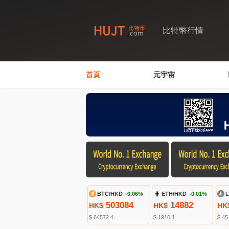
比特幣行情
首頁
元宇宙
BTC/HKD
-0.06%
ETH/HKD
-0.01%
L
503084
14882
HK$
HK$
HK
$ 64572.4
$ 1910.1
$ 45