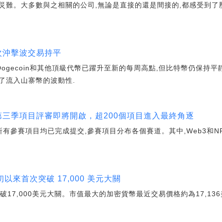
的災難。大多數與之相關的公司,無論是直接的還是間接的,都感受到了
一次沖擊波交易持平
ecoin、Dogecoin和其他頂級代幣已躍升至新的每周高點,但比特幣仍
了流入山寨幣的波動性.
賽第三季項目評審即將開啟，超200個項目進入最終角逐
季所有參賽項目均已完成提交,參賽項目分布各個賽道。其中,Web3和N
初以來首次突破 17,000 美元大關
17,000美元大關。市值最大的加密貨幣最近交易價格約為17,136美