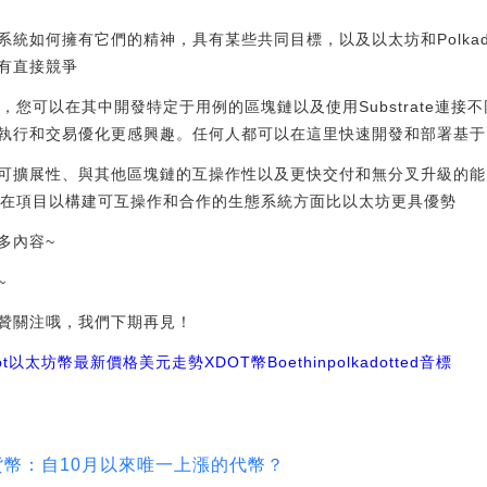
統如何擁有它們的精神，具有某些共同目標，以及以太坊和Polka
有直接競爭
協議，您可以在其中開發特定于用例的區塊鏈以及使用Substrate連
執行和交易優化更感興趣。任何人都可以在這里快速開發和部署基于
擴展性、與其他區塊鏈的互操作性以及更快交付和無分叉升級的能力方
吸引潛在項目以構建可互操作和合作的生態系統方面比以太坊更具優勢
多內容~
~
贊關注哦，我們下期再見！
ot
以太坊幣最新價格美元走勢
XDOT幣
Boethin
polkadotted音標
加密貨幣：自10月以來唯一上漲的代幣？