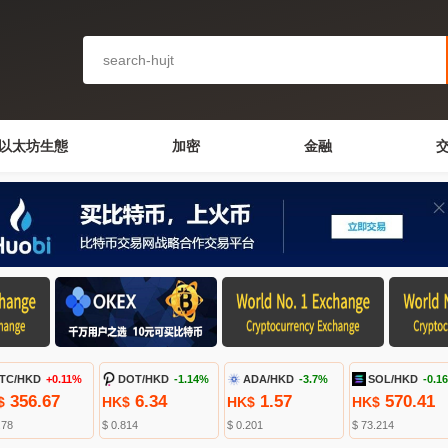
以太坊生態
加密
金融
TC/HKD
+0.11%
DOT/HKD
-1.14%
ADA/HKD
-3.7%
SOL/HKD
-0.1
356.67
6.34
1.57
570.41
$
HK$
HK$
HK$
.78
$ 0.814
$ 0.201
$ 73.214