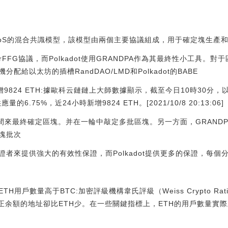
基于PoS的混合共識模型，該模型由兩個主要協議組成，用于確定塊生產
rFFG協議，而Polkadot使用GRANDPA作為其最終性小工具。
給以太坊的插槽RandDAO/LMD和Polkadot的BABE
增9824 ETH:據歐科云鏈鏈上大師數據顯示，截至今日10時30分，
的6.75%，近24小時新增9824 ETH。[2021/10/8 20:13:06]
時間來最終確定區塊。并在一輪中敲定多批區塊。另一方面，GRAND
塊批次
者來提供強大的有效性保證，而Polkadot提供更多的保證，每個
用戶數量高于BTC:加密評級機構韋氏評級（Weiss Crypto Ra
有正余額的地址卻比ETH少。在一些關鍵指標上，ETH的用戶數量實際