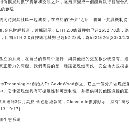
用例擴展到數字貨幣和交易之外，逐漸演變成一個能夠執行智能合約
式的創建
的同時與其社區一起成長，在成功的“合并”之后，將鏈上共識機制從
78萬:金色財經報道，數據顯示，ETH 2.0總質押數已超1632.78萬，
前ETH 2.0質押總地址數已超52.22萬，為522162個[2023/1/30 1
孤立的系統，在自己的孤島中運行，與其他鏈的交互很少或沒有。這
正潛力的障礙。我們需要的是一種讓區塊鏈高效、安全地大規模協同工
arityTechnologies創始人Dr.GavinWood創立。它是一個分
中。它使區塊鏈具有可擴展性和可定制性，并提供與其他區塊鏈的互
量達到3個月高點:金色財經報道，Glassnode數據顯示，持有1
3:19:17]
個生態系統