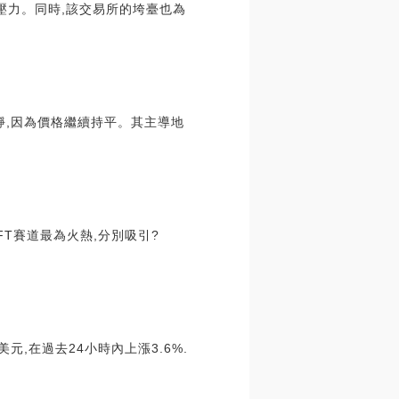
壓力。同時,該交易所的垮臺也為
保持平靜,因為價格繼續持平。其主導地
FT賽道最為火熱,分別吸引?
元,在過去24小時內上漲3.6%.