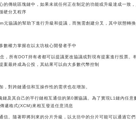
心的傳統區塊鏈中，如果未就任何正在制定的功能或升級達成一致，
循硬分叉程序
在Wasm元協議的幫助下進行升級和提議，而無需創建分叉，其中狀態轉
多數權力掌握在以太坊核心開發者手中
治理概念，所有DOT持有者都可以提議更改協議或對現有提案進行投票
提案最終成為公投，其結果可以由大多數代幣控制
加，對跨鏈通信和互操作性的需求也在增加。
1層區塊鏈及其自己的平行鏈相互通信的第0層協議。為了實現L1鏈內任
消息傳遞格式(XCM)來相互發送任意消息
通信。隨著即將到來的分片升級，以太坊中的分片可能可以通過它們