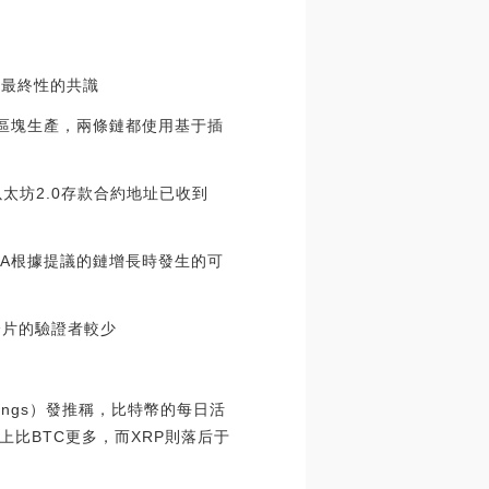
和最終性的共識
對于區塊生產，兩條鏈都使用基于插
以太坊2.0存款合約地址已收到
PA根據提議的鏈增長時發生的可
分片的驗證者較少
tings）發推稱，比特幣的每日活
上比BTC更多，而XRP則落后于