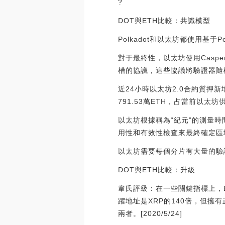
?
DOT與ETH比較：共識模型
Polkadot和以太坊都使用
對于最終性，以太坊使用Caspe
槽的協議，這些協議將驗證器隨機分配
近24小時以太坊2.0合約質押新
791.53萬ETH，占當前以太坊供應量
以太坊根據稱為“紀元”的測量
用性和有效性檢查來最終確定區
以太坊需要每個分片有大量的驗證
DOT與ETH比較：升級
韋氏評級：在一些關鍵指標上，ETH
躍地址是XRP的140倍，但擁
兩者。[2020/5/24]