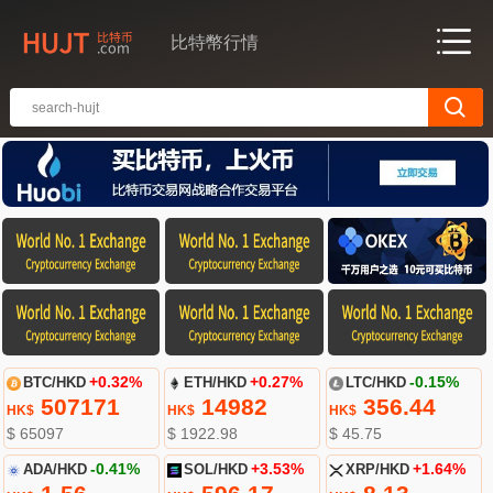
比特幣行情
BTC/HKD
+0.32%
ETH/HKD
+0.27%
LTC/HKD
-0.15%
507171
14982
356.44
HK$
HK$
HK$
$ 65097
$ 1922.98
$ 45.75
ADA/HKD
-0.41%
SOL/HKD
+3.53%
XRP/HKD
+1.64%