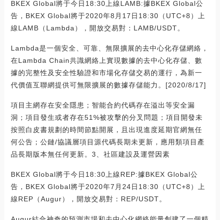
BKEX Global將于今日18:30上線LAMB:據BKEX Global公
告，BKEX Global將于2020年8月17日18:30（UTC+8）上
線LAMB（Lambda），開放交易對：LAMB/USDT。
Lambda是一個安全、可靠、無限擴展的去中心化存儲網絡，
在Lambda Chain共識網絡上實現數據的去中心化存儲、數
據的完整性及安全性驗證和市場化存儲交易的運行，為新一
代價值互聯網提供可無限擴展的數據存儲能力。[2020/8/17]
項目主網存在安全隱患；智能合約代碼存在溢出等安全漏
洞；項目發生或者存在51%被攻擊的分叉問題；項目開發未
按照白皮書規劃的時間節點開展，且出現進度延期官網無任
何公告；公鏈/協議層項目源代碼長期未更新，應用類項目產
品長期版本無任何更新。3、社區建設及運營因素
BKEX Global將于今日18:30上線REP:據BKEX Global公
告，BKEX Global將于2020年7月24日18:30（UTC+8）上
線REP（Augur），開放交易對：REP/USDT。
Augur結合神奇的預測市場和去中心化網絡能量創建了一個精