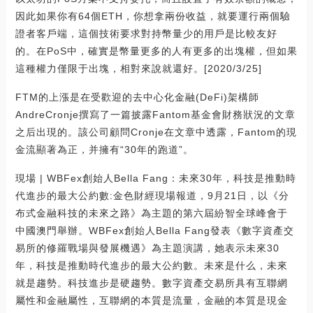
因此如果你有64個ETH，你想拿兩份收益，就要運行兩個驗
證者客戶端，這個技術要求對持幣量少的用戶是比較友好
的。在PoS中，確實是幣量更多的人有更多的出塊權，但如果
這種權力僅限于出塊，相對來說就還好。[2020/3/25]
FTM的上漲是在受歡迎的去中心化金融(DeFi)架構師
AndreCronje撰寫了一篇披露Fantom基金會財務狀況的文章
之后出現的。該公司顧問Cronje在文章中透露，Fantom的現
金流顯著為正，并擁有“30年的跑道”。
現場 | WBFex創始人Bella Fang：未來30年，科技是推動時
代進步的最大公約數:金色財經現場報道，9月21日，以《分
布式金融科技的未來之路》為主題的第六屆紛智全球峰會于
中國澳門舉辦。WBFex創始人Bella Fang發表《數字資產交
易所的修羅戰場與發展機遇》為主題演講，她表示未來30
年，科技是推動時代進步的最大公約數。未來是什么，未來
就是趨勢。科技進步是硬趨勢。數字資產交易所具有互聯網
屬性和金融屬性，互聯網的本質是流量，金融的本質是現金