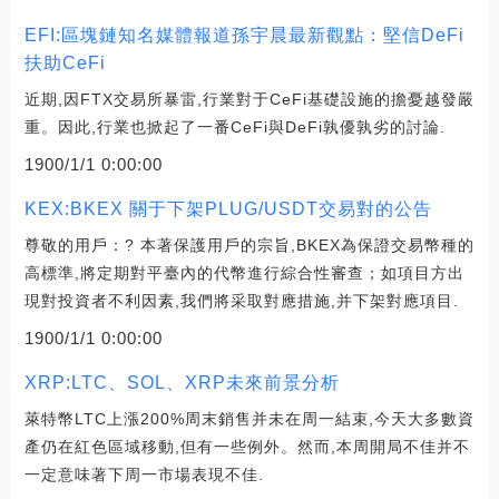
EFI:區塊鏈知名媒體報道孫宇晨最新觀點：堅信DeFi
扶助CeFi
近期,因FTX交易所暴雷,行業對于CeFi基礎設施的擔憂越發嚴
重。因此,行業也掀起了一番CeFi與DeFi孰優孰劣的討論.
1900/1/1 0:00:00
KEX:BKEX 關于下架PLUG/USDT交易對的公告
尊敬的用戶：? 本著保護用戶的宗旨,BKEX為保證交易幣種的
高標準,將定期對平臺內的代幣進行綜合性審查；如項目方出
現對投資者不利因素,我們將采取對應措施,并下架對應項目.
1900/1/1 0:00:00
XRP:LTC、SOL、XRP未來前景分析
萊特幣LTC上漲200%周末銷售并未在周一結束,今天大多數資
產仍在紅色區域移動,但有一些例外。然而,本周開局不佳并不
一定意味著下周一市場表現不佳.