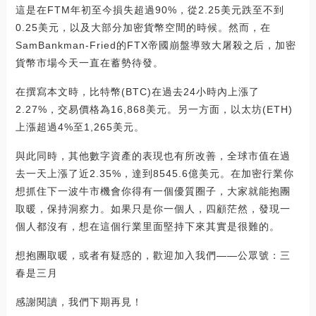
這是在FTM年初至今損失超過90%，從2.25美元跌至不到
0.25美元，以及大部分加密貨幣空間的時候。然而，在
SamBankman-Fried的FTX帝國崩盤導致大屠殺之后，加密
貨幣市場今天一直在蓄勢待發。
在撰寫本文時，比特幣(BTC)在過去24小時內上漲了
2.27%，交易價格為16,868美元。另一方面，以太坊(ETH)
上漲超過4%至1,265美元。
與此同時，其他數字資產的表現也有所改善，全球市值在過
去一天上漲了近2.35%，達到8545.6億美元。在加密行業你
想抓住下一波牛市機會你得有一個優質圈子，大家就能抱團
取暖，保持洞察力。如果只是你一個人，四顧茫然，發現一
個人都沒有，想在這個行業里面堅持下來其實是很難的。
想抱團取暖，或者有疑惑的，歡迎加入我們——公眾號：三
春是三月
感謝閱讀，我們下期再見！