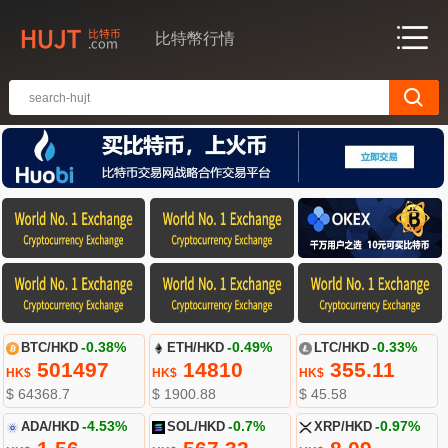
比特幣行情
BTC/HKD
-0.38%
ETH/HKD
-0.49%
LTC/HKD
-0.33%
501497
14810
355.11
HK$
HK$
HK$
$ 64368.7
$ 1900.88
$ 45.58
ADA/HKD
-4.53%
SOL/HKD
-0.7%
XRP/HKD
-0.97%