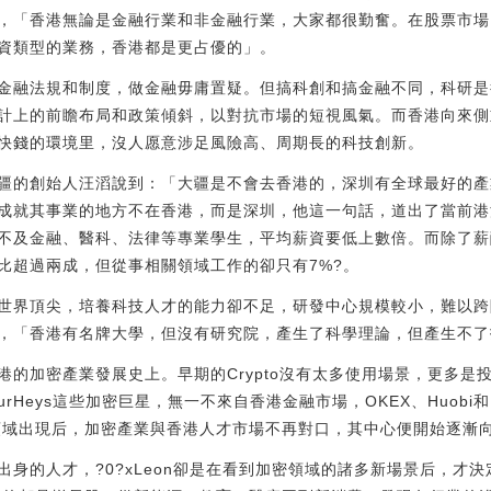
，「香港無論是金融行業和非金融行業，大家都很勤奮。在股票市場
資類型的業務，香港都是更占優的」。
金融法規和制度，做金融毋庸置疑。但搞科創和搞金融不同，科研是
計上的前瞻布局和政策傾斜，以對抗市場的短視風氣。而香港向來側
快錢的環境里，沒人愿意涉足風險高、周期長的科技創新。
疆的創始人汪滔說到：「大疆是不會去香港的，深圳有全球最好的產
成就其事業的地方不在香港，而是深圳，他這一句話，道出了當前港
不及金融、醫科、法律等專業學生，平均薪資要低上數倍。而除了薪
比超過兩成，但從事相關領域工作的卻只有7%?。
世界頂尖，培養科技人才的能力卻不足，研發中心規模較小，難以跨
，「香港有名牌大學，但沒有研究院，產生了科學理論，但產生不了
港的加密產業發展史上。早期的Crypto沒有太多使用場景，更多是
urHeys這些加密巨星，無一不來自香港金融市場，OKEX、Huobi和
創新領域出現后，加密產業與香港人才市場不再對口，其中心便開始逐漸
的人才，?0?xLeon卻是在看到加密領域的諸多新場景后，才決定AllI