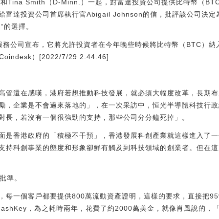
Mass.）和Tina Smith（D-Minn.）一起，對富達投資公司提供比特幣
達投資公司首席執行官Abigail Johnson的信，批評該公司決定
“的選擇。
服務公司宣布，它將允許投資者在今年晚些時候將比特幣（BTC）納入
esk）[2022/7/29 2:44:46]
高管還在感嘆，港府若想推動科技發展，就必須大幅度改革，長期布
勵，企業是不會過來落地的」，在一次采訪中，恒光半導體科技行政
對長，若沒有一個很強勁的支持，那些公司分分鐘死掉」。
面是香港政府的「積極不干預」，香港發展科創產業就這樣進入了一
支持科創事業的態度和形象卻鮮有觸及到科技領域的創業者。但在這
了批準。
，每一個客戶都要提供800萬流動資產證明，這樣的要求，直接把9
ashKey，為之耗時兩年，花費了約2000萬美金，就像肖風說的