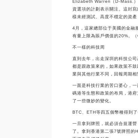
Elizabeth Warren（D-
資選項的計劃表示關注。這封寫給富
樣未經測試、高度不穩定的資產 
4月，這家總部位于美國的金融
有量上限為賬戶價值的20%。（Coind
不一樣的科技周
直到去年，出走深圳的科技公司
都是跟政策來的，如果政策不鼓
業與其他行業不同，回報周期相
一面是科技行業的苦口婆心，一
碼港等生態和政策的布局，港府
了一些微妙的變化。
BTC、ETH等四五個幣種得到
一旦拿到牌照，就必須合規運營
了。拿到香港第二張7號牌照的H