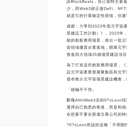
訴BlockBeats，自己當
少，而Web3卻正值DeFi、
就是它的行業確定性很強，但滲
成都：力爭到2023年底元宇宙
景建設工作計劃）》。2023
能的創新應用場景，推出一批元
宙領域優質企業落地，開展元宇
推進四大領域35個場景建設項
為了打造這些創新應用場景，《
設元宇宙產業發展聚集區和元宇
發布推介元宇宙場景建設機會，促進場景
「積極不干預」
辭職AllInWeb3后的0?xL
選擇自己熟悉的香港，而是和很
在想要不要在那邊注冊公司的時
?0?xLeon所說的這種「