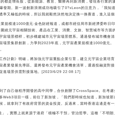
時主要看的都是增長股，從新能源、教育、醫療再到新消費，發現各行業
NFT爆發期。新一波創新浪潮成功地吸引了0?xLeon的注意力，「我
透率又極低的時候，所以我就毅然決然地決定換一換賽道，進入這個
產業規模達1000億元:金色財經報道，成都市經信局市新經濟委昨日印
年，圍繞元宇宙相關技術、產品在工業、消費、文旅、智慧城市等方面
宇宙場景標桿，初步構建城市元宇宙場景體系。通過發布城市機會清
宙場景集群創新，力爭到2023年底，元宇宙產業規模達1000億元
目。
工作計劃》明確，將加強元宇宙重點企業引育，建立元宇宙企業培育
宙產業發展先導區。還將發布元宇宙產業機會清單，通過投融資對接、
供需對接落地。[2023/6/29 22:08:17]
eon找到了自己做程序開發的高中同學，合伙創辦了CrossSpace。在考慮
多Web3項目一樣，前往了新加坡，「我們那時候也知道，新加坡那
候，就拿到了有政府背景的資金投資。反過來，當時香港這邊是有一
不明朗性」，實際上就來源于港府「積極不干預」管治哲學。這種「不明