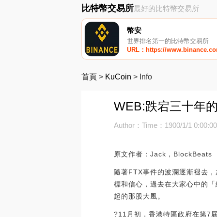
比特幣交易所
最好的比特幣交易所
幣安
世界排名第一的比特幣交易所
URL：https://www.binance.c
首頁
>
KuCoin
>
Info
WEB:跌宕三十年
Author：
Time：1900/1/1 0:00:0
原文作者：Jack，BlockBeats
隨著FTX事件的波瀾逐漸褪去
標和信心，過去在大家心中的「
起的那股大風。
?11月初，香港特區政府在第