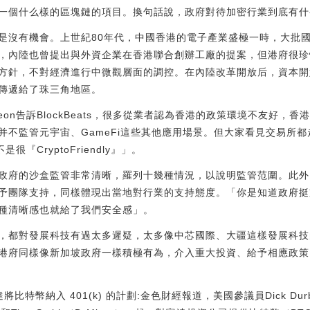
一個什么樣的區塊鏈的項目。換句話說，政府對待加密行業到底有什
是沒有機會。上世紀80年代，中國香港的電子產業盛極一時，大批
，內陸也曾提出與外資企業在香港聯合創辦工廠的提案，但港府很珍
方針，不對經濟進行中微觀層面的調控。在內陸改革開放后，資本開
傳遞給了珠三角地區。
eon告訴BlockBeats，很多從業者認為香港的政策環境不友好，
并不監管元宇宙、GameFi這些其他應用場景。但大家看見交易所
『CryptoFriendly』」。
政府的沙盒監管非常清晰，羅列十幾種情況，以說明監管范圍。此外
予團隊支持，同樣體現出當地對行業的支持態度。「你是知道政府挺
種清晰感也就給了我們安全感」。
，都對發展科技有過太多遲疑，太多像中芯國際、大疆這樣發展科技
港府同樣像新加坡政府一樣積極有為，介入重大投資、給予相應政策
富達將比特幣納入 401(k) 的計劃:金色財經報道，美國參議員Dick D