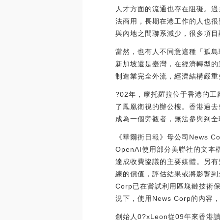
人才方面的流通也存在阻礙。過
法商用，長期在港工作的人也很
與內地之間聯系減少，很多項目
當然，也有人不同意這種「孤島
新加坡還是臺灣，在經濟轉型的
制造業完全外流，經濟結構嚴重
?02年，摩托羅拉位于香港的
了鳳凰衛視的辦公樓。香港過去
成為一個旁觀者，無法參與到全
《華爾街日報》母公司News C
OpenAI使用部分美聯社的文
達成收費協議的主要媒體。另有知
練的價值，評估結果或將影響到未
Corp已在嘗試利用區塊鏈技
況下，使用News Corp的內容，并
創始人0?xLeon從09年來