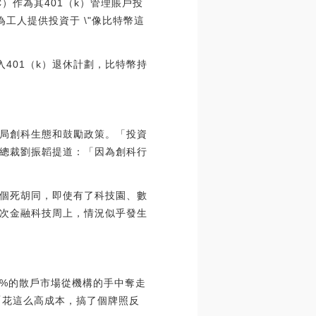
（BTC）作為其401（k）管理賬戶投
為工人提供投資于 \"像比特幣這
401（k）退休計劃，比特幣持
局創科生態和鼓勵政策。「投資
總裁劉振韜提道：「因為創科行
個死胡同，即使有了科技園、數
次金融科技周上，情況似乎發生
5%的散戶市場從機構的手中奪走
，「花這么高成本，搞了個牌照反