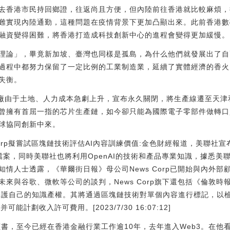
去香港市民持回鄉證，往返尚且方便，但內陸前往香港就比較麻煩，
難實現內陸通勤，這種問題在疫情背景下更加凸顯出來。此前香港數
融資變得困難，將香港打造成科技創新中心的進程會變得更加緩慢。
理論」，畢竟新加坡、臺灣也同樣是孤島，為什么他們就發展出了自
過程中都努力保留了一定比例的工業制造業，延續了實體經濟的香火
失衡。
工廠由于土地、人力成本急劇上升，宣布永久關閉，將生產線遷至天
曾擁有首屈一指的芯片生產鏈，如今卻只能為國際電子零部件做轉口
球協同創新中來。
orp擬嘗試區塊鏈技術評估AI內容訓練價值:金色財經報道，美聯社宣
本檔案，同時美聯社也將利用OpenAI的技術和產品專業知識，據悉
情人士透露，《華爾街日報》母公司News Corp已開始與內外部
來與谷歌、微軟等公司的談判，News Corp旗下還包括《倫敦時
術保護自己的知識產權。其將通過區塊鏈技術對單個內容進行標記，以檢
可能計劃收入許可費用。[2023/7/30 16:07:12]
香港讀書，至今已經在香港金融行業工作逾10年，去年進入Web3。在