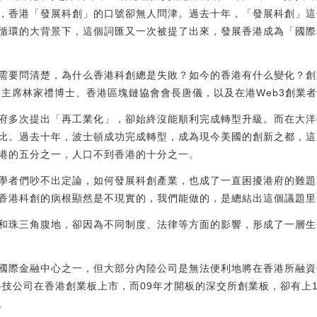
，香港「發展科創」的口號卻無人問津。過去十年，「發展科創」這
循環的大背景下，這個詞匯又一次被提了出來，發展香港成為「國際
需要問清楚，為什么香港科創總是失敗？如今的香港有什么變化？創
數碼港主席林家禮博士、香港區塊鏈協會會長唐儀，以及在港Web3創業者0
府多次提出「再工業化」，卻始終沒能順利完成轉型升級。而在大洋
比。過去十年，波士頓成功完成轉型，成為現今美國的創新之都，這座
港的五分之一，人口不到香港的十分之一。
學者們吵不出定論，如何發展科創產業，也成了一直困擾港府的難題
香港科創的病根顯然是不現實的，我們能做的，是總結出這個議題里
和珠三角腹地，卻因為不同制度、法律等方面的影響，形成了一層生
國際金融中心之一，但大部分內陸公司是無法便利地將在香港所融資
科技公司在香港創業板上市，而09年才開板的深交所創業板，卻有上
。