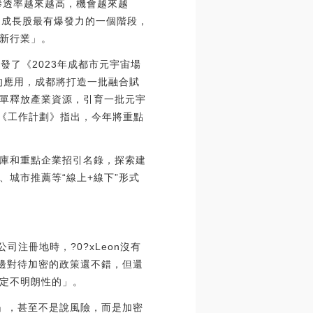
的滲透率越來越高，機會越來越
知道成長股最有爆發力的一個階段，
新行業」。
發了《2023年成都市元宇宙場
的應用，成都將打造一批融合賦
單釋放產業資源，引育一批元宇
。《工作計劃》指出，今年將重點
庫和重點企業招引名錄，探索建
城市推薦等“線上+線下”形式
公司注冊地時，?0?xLeon沒有
邊對待加密的政策還不錯，但還
定不明朗性的」。
朗」，甚至不是說風險，而是加密