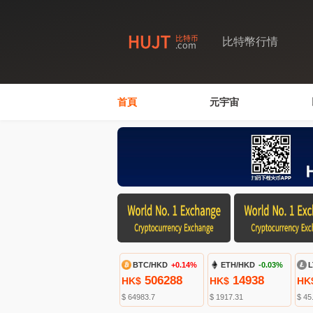
比特幣行情
首頁
元宇宙
BTC/HKD
+0.14%
ETH/HKD
-0.03%
L
506288
14938
HK$
HK$
HK
$ 64983.7
$ 1917.31
$ 45