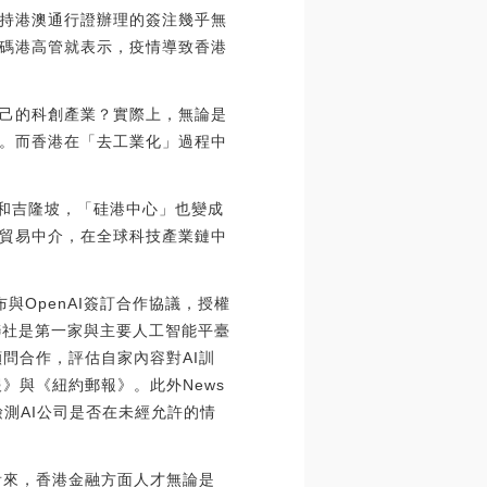
持港澳通行證辦理的簽注幾乎無
碼港高管就表示，疫情導致香港
己的科創產業？實際上，無論是
。而香港在「去工業化」過程中
津和吉隆坡，「硅港中心」也變成
貿易中介，在全球科技產業鏈中
布與OpenAI簽訂合作協議，授權
美聯社是第一家與主要人工智能平臺
顧問合作，評估自家內容對AI訓
報》與《紐約郵報》。此外News
測AI公司是否在未經允許的情
他看來，香港金融方面人才無論是