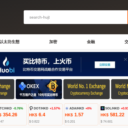
以太坊生態
加密
金融
TC/HKD
-0.76%
DOT/HKD
+1.57%
ADA/HKD
+0%
SOL/HKD
+0.9
354.26
6.4
1.57
581.22
$
HK$
HK$
HK$
.47
$ 0.822
$ 0.201
$ 74.601