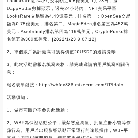
LooksRare近24小時交易額近4.5億美元:1月23日，據
DappRadar數據顯示，過去24小時內，NFT交易平臺
LooksRare交易額為4.49億美元，排名第一；OpenSea交易
額為0.75億美元，排名第二。MagicEden排名第三為452萬
美元，AxieInfinity排名第四為416萬美元，CryptoPunks排
名第五為309萬美元。[2022/1/23 9:07:12]
2、單個賬戶累計最高可獲得價值20USDT的邀請獎勵；
3、此次活動需報名填寫表格，請完成邀請的用戶填寫相關信
息：
報名表單鏈接：http://wbfex888.mikecrm.com/7PIdoIo
活動須知：
1、做市商賬戶不參與此活動；
2、WBF為保證活動公平，嚴禁惡意刷量、批量注冊小號等作
弊行為。用戶若出現影響活動正常運行的違規操作，WBF平
臺將立即取消獲獎資格，情形嚴重者將凍結賬號；