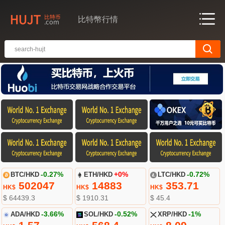
比特幣行情
BTC/HKD
-0.27%
ETH/HKD
+0%
LTC/HKD
-0.72%
502047
14883
353.71
HK$
HK$
HK$
$ 64439.3
$ 1910.31
$ 45.4
ADA/HKD
-3.66%
SOL/HKD
-0.52%
XRP/HKD
-1%