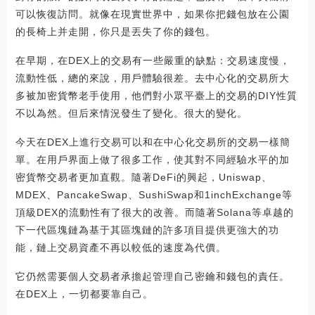
可以恢復訪問。就像在現實世界中，如果你把錢包放在公園
的長椅上并走開，你只是丟失了你的錢包。
在早期，在DEX上的交易有一些嚴重的缺點：交易速度慢，
流動性低，總的來說，用戶體驗很差。去中心化的交易所大
多被加密貨幣老手使用，他們對小眾平臺上的交易的DIY性質
不以為然。但后來情況發生了變化。很大的變化。
今天在DEX上進行交易可以和在中心化交易所的交易一樣簡
單。在用戶界面上做了很多工作，使其對不同經驗水平的加
密貨幣交易者更加直觀。隨著DeFi的興起，Uniswap、
MDEX、PancakeSwap、SushiSwap和1inchExchange等
頂級DEX的流動性有了很大的改善。而隨著Solana等卓越的
下一代區塊鏈為基于其區塊鏈的許多項目提供更強大的功
能，鏈上交易資產不再以較低的速度為代價。
它仍然需要個人交易者承擔起管理自己密鑰和錢包的責任。
在DEX上，一切都要靠自己。