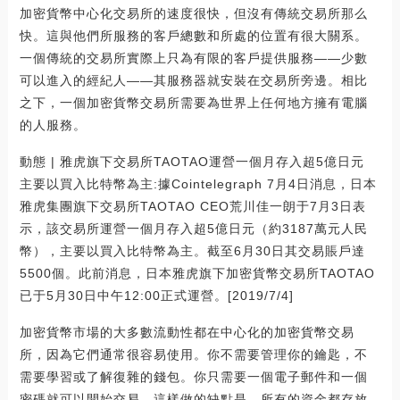
加密貨幣中心化交易所的速度很快，但沒有傳統交易所那么
快。這與他們所服務的客戶總數和所處的位置有很大關系。
一個傳統的交易所實際上只為有限的客戶提供服務——少數
可以進入的經紀人——其服務器就安裝在交易所旁邊。相比
之下，一個加密貨幣交易所需要為世界上任何地方擁有電腦
的人服務。
動態 | 雅虎旗下交易所TAOTAO運營一個月存入超5億日元
主要以買入比特幣為主:據Cointelegraph 7月4日消息，日本
雅虎集團旗下交易所TAOTAO CEO荒川佳一朗于7月3日表
示，該交易所運營一個月存入超5億日元（約3187萬元人民
幣），主要以買入比特幣為主。截至6月30日其交易賬戶達
5500個。此前消息，日本雅虎旗下加密貨幣交易所TAOTAO
已于5月30日中午12:00正式運營。[2019/7/4]
加密貨幣市場的大多數流動性都在中心化的加密貨幣交易
所，因為它們通常很容易使用。你不需要管理你的鑰匙，不
需要學習或了解復雜的錢包。你只需要一個電子郵件和一個
密碼就可以開始交易。這樣做的缺點是，所有的資金都存放