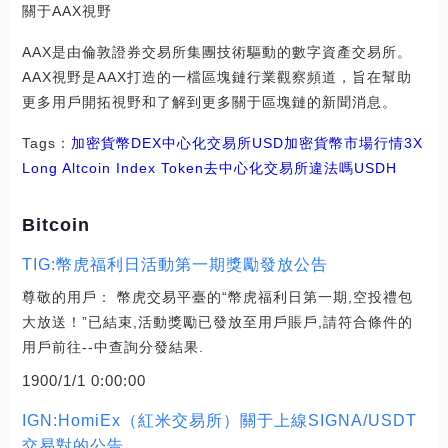
關于AAX視野
AAX是由倫敦證券交易所集團技術驅動的數字資產交易所。
AAX視野是AAX打造的一檔區塊鏈行業觀察頻道，旨在幫助
更多用戶開拓視野和了解到更多關于區塊鏈的新聞消息。
Tags：
加密貨幣
DEX
中心化交易所
USD
加密貨幣市場行情
3X
Long Altcoin Index Token
去中心化交易所違法嗎
USDH
Bitcoin
TIG:幣虎福利日活動第一期獎勵發放公告
尊敬的用戶： 幣虎交易平臺的“幣虎福利日第一期,空投禮包
大放送！”已結束,活動獎勵已發放至用戶賬戶,請符合條件的
用戶前往--中查詢分發結果.
1900/1/1 0:00:00
IGN:HomiEx（紅米交易所）關于上線SIGNA/USDT
交易對的公告