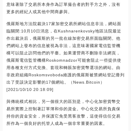
意味著除了交易所本身作為訂單撮合者的對手方之外，沒有
更多的經紀人或其他中間商參與。
俄羅斯地方法院裁決17家加密交易所網站信息非法，網站面
臨關閉:10月10日消息，在Kushnarenkovsky地區法院最近
作出裁決后，俄羅斯的另一批在線加密交易所面臨關閉。他
們網站上發布的信息被視為非法，這意味著國家電信監管機
構可以阻止訪問他們的平臺。如果運營商不刪除非法網頁，
俄羅斯電信監管機構Roskomnadzor可能會阻止一些提供使
用各種支付方式兌換、套現和轉賬加密貨幣選項的網站。由
非政府組織Roskomsvoboda維護的俄羅斯被禁網站登記冊列
出了受該決定影響的17個網站。（News.Bitcoin）
[2021/10/10 20:18:09]
與傳統模式相比，另一個很大的區別是，中心化加密貨幣交
易所實際上控制著訂單簿和你的資金。中心化交易所負責保
持你的資金安全，并保護它免受黑客攻擊，這使得信任交易
所作為一個良好的托管人成為一個非常重要的因素。