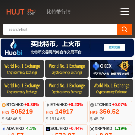
比特幣行情
BTC/HKD
+0.36%
ETH/HKD
+0.23%
LTC/HKD
+0.07%
505219
14917
356.52
HK$
HK$
HK$
$ 64846.5
$ 1914.65
$ 45.76
ADA/HKD
-4.1%
SOL/HKD
+0.44%
XRP/HKD
-1.19%