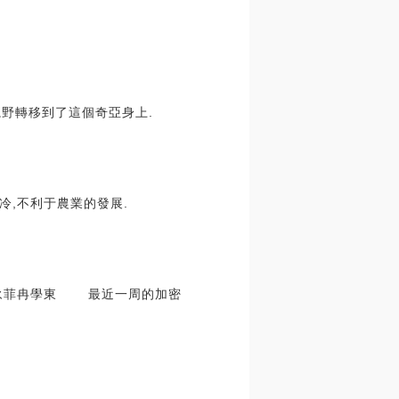
把視野轉移到了這個奇亞身上.
冷,不利于農業的發展.
永菲冉學東 最近一周的加密