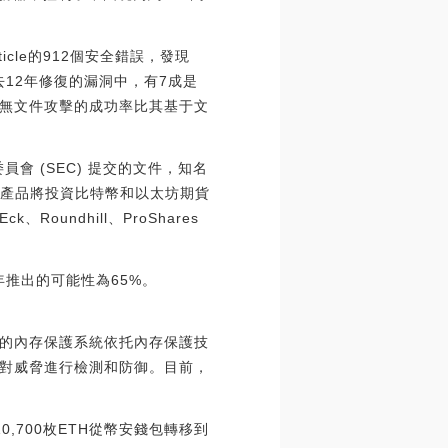
ticle的912個安全錯誤，發現
去12年修復的漏洞中，有7成是
%，無文件攻擊的成功率比其基于文
員會 (SEC) 提交的文件，知名
 ETF。該產品將投資比特幣和以太坊期貨
Roundhill、ProShares
F今年推出的可能性為65%。
的內存保護系統依托內存保護技
對威脅進行檢測和防御。目前，
0,700枚ETH從幣安錢包轉移到