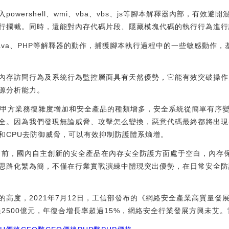
owershell、wmi、vba、vbs、js等腳本解釋器內部，有效
行攔截。同時，還能對內存代碼片段、隱藏模塊代碼的執行行為進行
監控Java、PHP等解釋器的動作，捕獲腳本執行過程中的一些敏感動作
內存訪問行為及系統行為監控層面具有天然優勢，它能有效突破操作
源分析能力。
著甲方業務復雜度增加和安全產品的種類增多，安全系統從簡單有序
全。因為我們發現無論威脅、攻擊怎么變換，惡意代碼最終都將出現
和CPU去防御威脅，可以有效抑制防護體系熵增。
目前，國內自主創新的安全產品在內存安全防護方面處于空白，內存保
思路化繁為簡，不僅在行業實戰演練中體現突出優勢，在日常安全防
的高度，2021年7月12日，工信部發布的《網絡安全產業高質量發
過2500億元，年復合增長率超過15%，網絡安全行業發展方興未艾