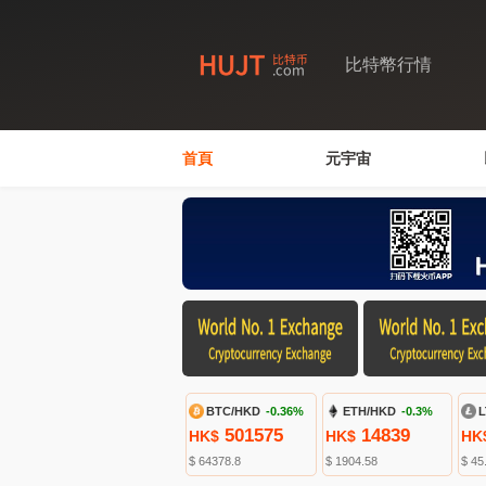
比特幣行情
首頁
元宇宙
BTC/HKD
-0.36%
ETH/HKD
-0.3%
L
501575
14839
HK$
HK$
HK
$ 64378.8
$ 1904.58
$ 45