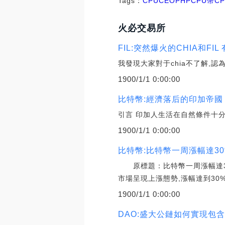
Tags：
CPU
CEO
PHPCPU幣
C
火必交易所
FIL:突然爆火的CHIA和FI
我發現大家對于chia不了解,認
1900/1/1 0:00:00
比特幣:經濟落后的印加帝
引言 印加人生活在自然條件十分
1900/1/1 0:00:00
比特幣:比特幣一周漲幅達3
原標題：比特幣一周漲幅達3
市場呈現上漲態勢,漲幅達到30%
1900/1/1 0:00:00
DAO:盛大公鏈如何實現包