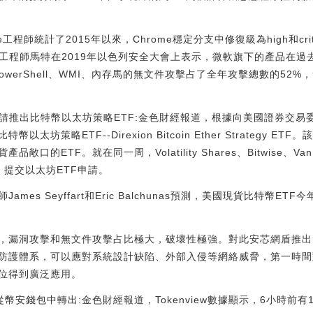
e工程師統計了2015年以來，Chrome穩定分支中修復級為high和cri
工程師馬特在2019年以色列安全大會上表示，微軟旗下的產品在過
owerShell、WMI、內存馬的無文件攻擊占了全年攻擊總數的52
EC申請推出比特幣以太坊策略ETF:金色財經報道，根據向美國證券交易委
幣以太坊策略ETF--Direxion Bitcoin Ether Strategy
ETF。就在同一周，Volatility Shares、Bitwise、VanEck、
EC 提交以太坊ETF申請。
mes Seyffart和Eric Balchunas預測，美國現貨比特幣ET
，漏洞攻擊和無文件攻擊占比極大，破壞性極強。對此安芯網盾推出
防護體系，可以應對系統設計缺陷、外部入侵等網絡威脅，第一時間
位得到廣泛應用。
從幣安錢包中轉出:金色財經報道，Tokenview數據顯示，6小時前有1