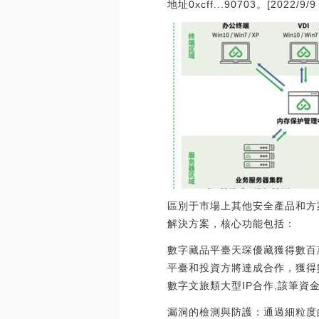
地址0xcff...90703。[2022/9/9 
區別于市場上其他安全產品和方
解決方案，核心功能包括：
數字藏品平臺天琛優藏獲得數百萬
平臺和投資方將達成合作，獲得
數字文旅類大型IP合作,該筆資金主
漏洞的檢測與防護：通過細粒度