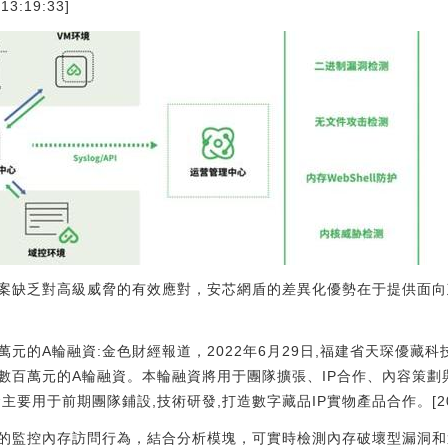
13:19:33]
案缺乏對高級威脅的有效應對，安芯網盾的差異化優勢在于提供面向
元的A輪融資:金色財經報道，2022年6月29日,福建省天琛優藏科
數百萬元的A輪融資。本輪融資將用于團隊擴張、IP合作、內容策劃
要用于前期團隊鋪設,技術研發,打造數字藏品IP實物產品合作。[2022/7/
的監控內存訪問行為，結合分析模塊，可實時檢測內存破壞型漏洞和