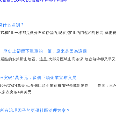
PU價格CEO幣
CEO價格PHP幣
PHP價格
L 有什么區別？
為它和FIL一樣都是做分布式存儲的,現在挖FIL的門檻相對較高,就
國，歷史上卻留下重重的一筆，原來是因為這個
嚴酷的安第斯山地區。這里,大部分區域山高谷深,地處熱帶卻又旱又
0%突破4萬美元，多個巨頭企業宣布入局
0%突破4萬美元,多個巨頭企業宣布加密領域新動作 作者：王
,多次突破4萬美元.
含所有治理因子的更優社區治理方案？