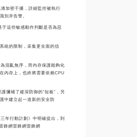
避開混淆加密干擾，詳細監控被執行
識別并告警。
，基于這些敏感動作判斷是否為惡
系統的限制，采集更全面的信
變為混亂無序，而內存保護能夠化
在內存上，也終將需要依賴CPU
護彌補了縱深防御的“短板”，另
護中建立起一道新的安全防
展三年行動計劃》中明確提出，到
。雷鋒網雷鋒網雷鋒網