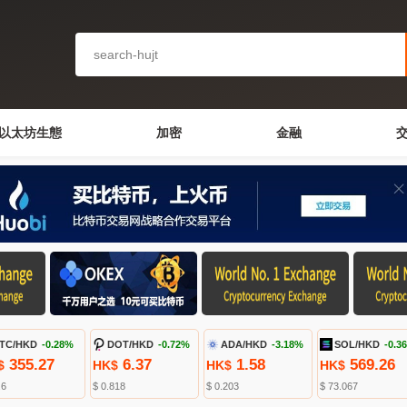
以太坊生態
加密
金融
TC/HKD
-0.28%
DOT/HKD
-0.72%
ADA/HKD
-3.18%
SOL/HKD
-0.3
355.27
6.37
1.58
569.26
$
HK$
HK$
HK$
.6
$ 0.818
$ 0.203
$ 73.067