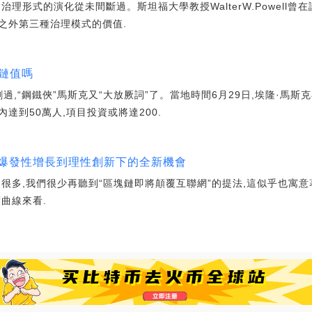
理形式的演化從未間斷過。斯坦福大學教授WalterW.Powell曾
之外第三種治理模式的價值.
星鏈值嗎
,“鋼鐵俠”馬斯克又“大放厥詞”了。當地時間6月29日,埃隆·馬
達到50萬人,項目投資或將達200.
從爆發性增長到理性創新下的全新機會
了很多,我們很少再聽到“區塊鏈即將顛覆互聯網”的提法,這似乎也寓
曲線來看.