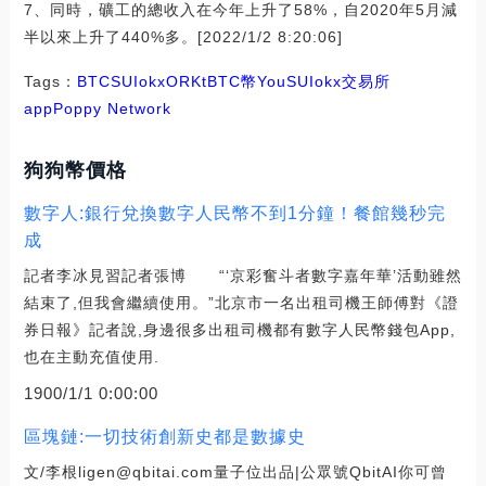
7、同時，礦工的總收入在今年上升了58%，自2020年5月減
半以來上升了440%多。[2022/1/2 8:20:06]
Tags：
BTC
SUI
okx
ORK
tBTC幣
YouSUI
okx交易所
app
Poppy Network
狗狗幣價格
數字人:銀行兌換數字人民幣不到1分鐘！餐館幾秒完
成
記者李冰見習記者張博 “‘京彩奮斗者數字嘉年華’活動雖然
結束了,但我會繼續使用。”北京市一名出租司機王師傅對《證
券日報》記者說,身邊很多出租司機都有數字人民幣錢包App,
也在主動充值使用.
1900/1/1 0:00:00
區塊鏈:一切技術創新史都是數據史
文/李根ligen@qbitai.com量子位出品|公眾號QbitAI你可曾