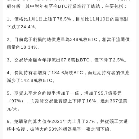
顧分析，其中對年初至今BTC行業進行了總結，主要包括：
1、價格比1月1日上漲了78.5%，目前比11月10日的最高點
下跌了24.4%。
2、目前處于虧損的總供應量為348萬枚BTC，相當于流通供
應量的18.34%。
3、交易所余額今年凈流出67.8萬枚BTC，僅下降了2.5%。
4、長期持有者增持了184.6萬枚BTC，而短期持有者的供應
減少了142.8萬枚BTC。
5、期貨未平倉合約幾乎增加了一倍，增加了95.7億美元
（97%），而期貨交易量實際上下降了16%，達到367億美
元/天。
6、挖礦業的算力值在2021年內上升了27%，并從礦工大遷
移中恢復，彼時大約53%的機器幾乎一夜之間下線。