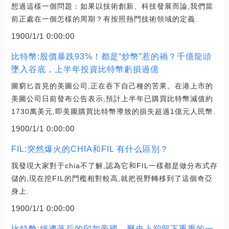
想過這樣一個問題：如果以技術創新、科技發展而論,我們當
前正處在一個怎樣的周期？有按照熱門技術領域的定義.
1900/1/1 0:00:00
比特幣:股價暴跌93%！都是“炒幣”惹的禍？千億龍頭
墜入谷底，上半年投資比特幣虧損過億
圖窮匕首見的美圖公司,正在吞下自己種的苦果。在港上市的
美圖公司日前發布公告表示,預計上半年已購買比特幣減值約
1730萬美元,即美圖購買比特幣導致的損失超過1億元人民幣.
1900/1/1 0:00:00
FIL:突然爆火的CHIA和FIL 有什么區別？
我發現大家對于chia不了解,認為它和FIL一樣都是做分布式存
儲的,現在挖FIL的門檻相對較高,就把視野轉移到了這個奇亞
身上.
1900/1/1 0:00:00
比特幣:經濟落后的印加帝國，歷史上卻留下重重的一