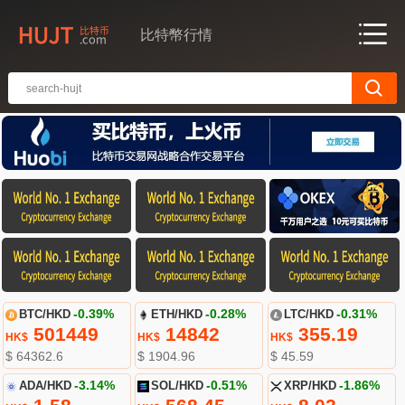
比特幣行情
BTC/HKD
-0.39%
ETH/HKD
-0.28%
LTC/HKD
-0.31%
501449
14842
355.19
HK$
HK$
HK$
$ 64362.6
$ 1904.96
$ 45.59
ADA/HKD
-3.14%
SOL/HKD
-0.51%
XRP/HKD
-1.86%