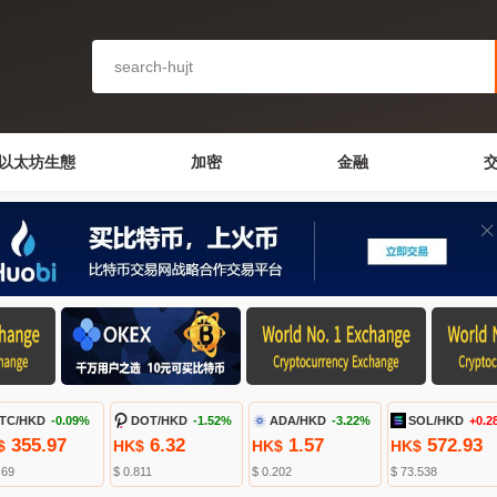
以太坊生態
加密
金融
TC/HKD
-0.09%
DOT/HKD
-1.52%
ADA/HKD
-3.22%
SOL/HKD
+0.2
355.97
6.32
1.57
572.93
$
HK$
HK$
HK$
.69
$ 0.811
$ 0.202
$ 73.538