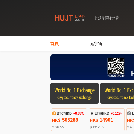
比特幣行情
首頁
元宇宙
BTC/HKD
+0.38%
ETH/HKD
+0.12%
L
505288
14901
HK$
HK$
HK
$ 64855.3
$ 1912.55
$ 45