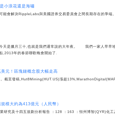
會是小浪花還是海嘯
能會解決RippleLabs與美國證券交易委員會之間長期存在的爭
天是臘月三十,也就是我們通常說的大年夜。 我們一家人早早地吃
,2013年的春節聯歡晚會開始了.
6萬美元！區塊鏈概念股大幅走高
,Hut8Mining(HUT.US)漲超13%,MarathonDigital(MA
.
市場規模大約為413億元（人民幣）
胺行業研究及十四五規劃分析報告 ：128 ：163 ：恒州博智(QYR