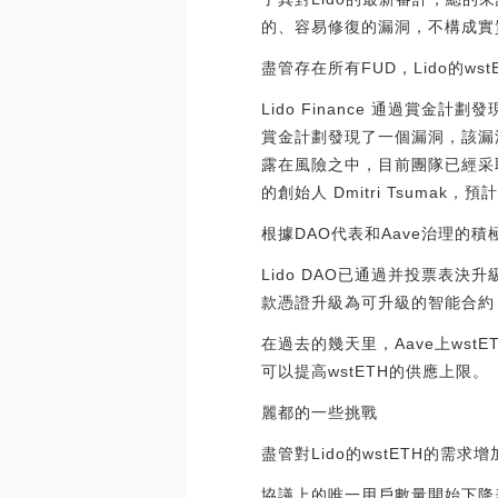
的、容易修復的漏洞，不構成實質性威脅。
盡管存在所有FUD，Lido的w
Lido Finance 通過賞金計
賞金計劃發現了一個漏洞，該漏洞
露在風險之中，目前團隊已經采取
的創始人 Dmitri Tsumak，
根據DAO代表和Aave治理的積極
Lido DAO已通過并投票表決升
款憑證升級為可升級的智能合約，以消
在過去的幾天里，Aave上ws
可以提高wstETH的供應上限。
麗都的一些挑戰
盡管對Lido的wstETH的需
協議上的唯一用戶數量開始下降表