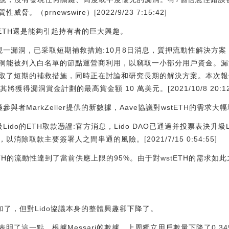
（prnewswire）[2022/9/23 7:15:42]
stETH還是能夠引起持有者的巨大興趣。
劃發現一漏洞，已采取短期補救措施:10月8日消息，質押流動性解決方案 Lido 
能被列入白名單的節點運營商利用，以竊取一小部分用戶資金。漏洞報告
了短期的補救措施，同時正在討論和研究長期的解決方案。本次報告漏洞
預計其將獲得漏洞賞金計劃的最高賞金額 10 萬美元。[2021/10/8 20:12
參與者MarkZeller提供的新數據，Aave協議對wstETH的需求大
級Lido的ETH取款憑證:官方消息，Lido DAO已通過并投票表決升級
除取款主要簽署人之間串通的風險。[2021/7/15 0:54:55]
tETH的流動性達到了當前供應上限的95%。由于對wstETH的需求
求增加了，但對Lido協議本身的整體興趣卻下降了。
明了這一點。根據Messari的數據，上周獨立用戶數量下降了0.34