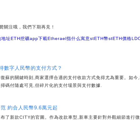
贊關注哦，我們下期再見！
包地址
ETH挖礦app下載
Etherael指什么寓意stETH幣
stETH價格LD
支持數字人民幣的支付方式？
到復蘇的關鍵時刻,商家選擇合適的支付收款方式免得尤為重要。如今,
,掃碼付隨處可見,但碎片化的支付場景與支付數據.
鋒范 約合人民幣9.6萬元起
了新款CITY的官圖。作為改款車型,新車主要針對外觀細節進行微