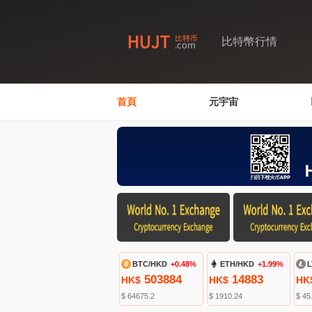
比特幣行情
首頁
元宇宙
BTC/HKD
+0.48%
ETH/HKD
+1.99%
L
503884
14883
HK$
HK$
HK
$ 64675.2
$ 1910.24
$ 45