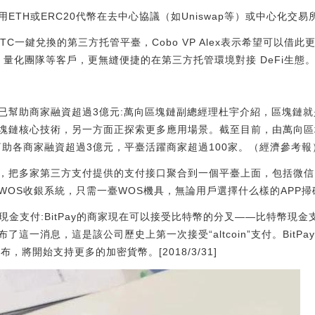
ETH或ERC20代幣在去中心協議（如Uniswap等）或中心化交
BTC一鍵兌換的第三方托管平臺，Cobo VP Alex表示希望可以借此
化團隊等客戶，更無縫便捷的在第三方托管環境對接 DeFi生態。[2020/1
已幫助商家融資超過3億元:萬向區塊鏈副總經理杜宇介紹，區塊鏈
塊鏈核心技術，另一方面正探索更多應用場景。截至目前，由萬向區
各商家融資超過3億元，平臺活躍商家超過100家。（經濟參考報）[202
，把多家第三方支付提供的支付接口聚合到一個平臺上面，包括微信
WOS收銀系統，只需一臺WOS機具，無論用戶選擇什么樣的APP
特幣現金支付:BitPay的商家現在可以接受比特幣的分叉——比特幣現
這一消息，這是該公司歷史上第一次接受“altcoin”支付。BitPa
宣布，將開始支持更多的加密貨幣。[2018/3/31]