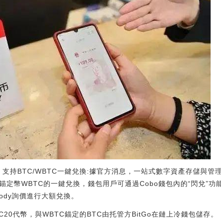
，支持BTC/WBTC一鍵兌換:據官方消息，一站式數字資產存儲與管理
錨定幣WBTC的一鍵兌換，錢包用戶可通過Cobo錢包內的“閃兌”功能
tody詢價進行大額兌換。
RC20代幣，與WBTC錨定的BTC由托管方BitGo在鏈上冷錢包儲存。