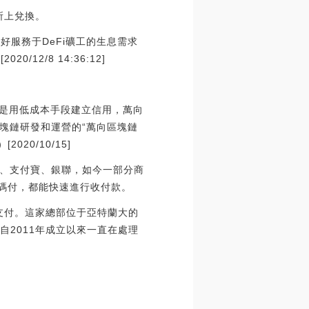
易所上兌換。
更好服務于DeFi礦工的生息需求
2/8 14:36:12]
就是用低成本手段建立信用，萬向
塊鏈研發和運營的“萬向區塊鏈
0/10/15]
、支付寶、銀聯，如今一部分商
掃碼付，都能快速進行收付款。
金支付。這家總部位于亞特蘭大的
y自2011年成立以來一直在處理