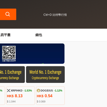
Ctrl+D 比特幣行情
交易平臺
錢包
8%
XRP/HKD
-1.53%
DOGE/US
-1.12%
8.13
0.54
HK$
HK$
$ 1.044
$ 0.069