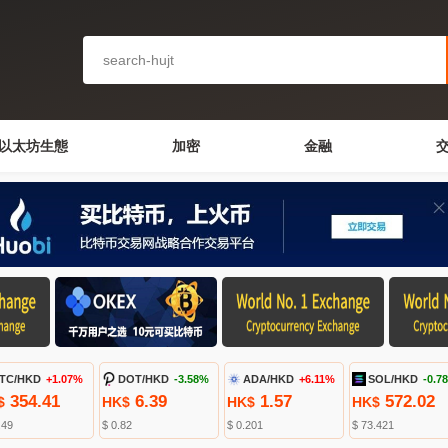
以太坊生態
加密
金融
TC/HKD
+1.07%
DOT/HKD
-3.58%
ADA/HKD
+6.11%
SOL/HKD
-0.7
354.41
6.39
1.57
572.02
$
HK$
HK$
HK$
.49
$ 0.82
$ 0.201
$ 73.421