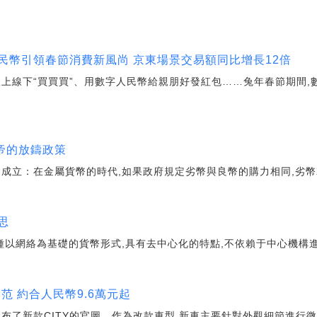
民幣引領春節消費新風尚 京東場景交易額同比增長12倍
線上線下“買買買”、用數字人民幣給親朋好發紅包……兔年春節期間
.
文帝的放鑄政策
會成立：在金屬貨幣的時代,如果政府規定劣幣與良幣的購力相同,劣幣
思
種以網絡為基礎的貨幣形式,具有去中心化的特點,不依賴于中心機構進
鋒范 約合人民幣9.6萬元起
了新款CITY的官圖。作為改款車型,新車主要針對外觀細節進行微