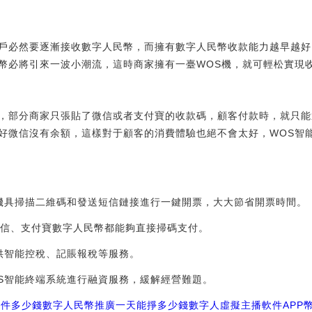
戶必然要逐漸接收數字人民幣，而擁有數字人民幣收款能力越早越好
幣必將引來一波小潮流，這時商家擁有一臺WOS機，就可輕松實現
，部分商家只張貼了微信或者支付寶的收款碼，顧客付款時，就只能
好微信沒有余額，這樣對于顧客的消費體驗也絕不會太好，WOS智
S機具掃描二維碼和發送短信鏈接進行一鍵開票，大大節省開票時間。
微信、支付寶數字人民幣都能夠直接掃碼支付。
提供智能控稅、記賬報稅等服務。
OS智能終端系統進行融資服務，緩解經營難題。
軟件多少錢
數字人民幣推廣一天能掙多少錢
數字人虛擬主播軟件
APP