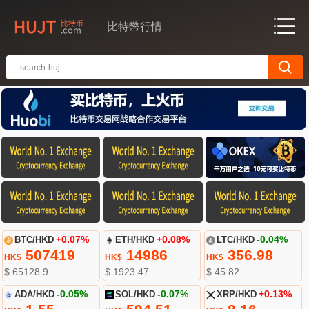
比特幣行情
BTC/HKD
+0.07%
ETH/HKD
+0.08%
LTC/HKD
-0.04%
507419
14986
356.98
HK$
HK$
HK$
$ 65128.9
$ 1923.47
$ 45.82
ADA/HKD
-0.05%
SOL/HKD
-0.07%
XRP/HKD
+0.13%