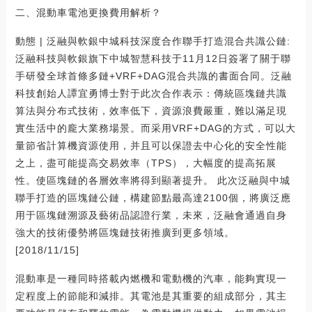
二、混動車電池更換費用解析？
動態 | 泛融與軟銀中城科技深度合作聯手打造混合共識公鏈:
泛融科技與軟銀旗下中城智慧科技于11月12日簽署了關于聯
手研發全球首條多鏈+VRF+DAG混合共識的書面合同。泛融
科技創始人譚宜勇博士對于此次合作表示：傳統區塊鏈共識
算法與分布式技術，效率低下，資源浪費嚴重，難以滿足現
實生活中的龐大業務場景。而采用VRF+DAG的方式，可以大
量節省計算機資源使用，并且可以保證去中心化的安全性能
之上，盡可能提高交易效率（TPS），大幅度的提高拓展
性。使區塊鏈的各層效率將得到顯著提升。 此次泛融與中城
聯手打造的區塊鏈公鏈，構建節點最高達2100個，將廣泛應
用于區塊鏈溯源及藝術品認證行業，未來，泛融會通過自身
強大的技術優勢將區塊鏈技術推廣到更多領域。
[2018/11/15]
混動車是一種同時搭載內燃機和電動機的汽車，能夠實現一
定程度上的節能和減排。其電池是其重要的組成部分，其主