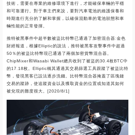
技術，需要在專業的維修環境下進行，才能確保車輛的平穩
和可靠運行。對于車主們來說，要對汽車電池的維護保養和
時期進行充分的了解和掌握，以確保混動車的電池狀態和車
輛性能的正常發揮。
推特被黑事件中超半數被盜比特幣已通過了加密混合器:金色
財經報道，根據Elliptic的說法，推特被黑客攻擊事件中超過
50％的被盜比特幣現已通過了兩個加密貨幣混合器。
ChipMixer和Wasabi Wallet總共收到了被盜的30.4枚BTC中
的17.18枚。Elliptic稱其通過其交易篩選工具跟蹤了被盜比特
幣，發現黑客已設法逐步洗錢。比特幣混合器掩蓋了區塊鏈
交易的蹤跡，使追蹤資金以及獲取資金的位置或知道其如何
被兌現的難度很大。[2020/8/1]