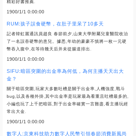
精彩好書推薦.
1900/1/1 0:00:00
RUM:孩子誤食硬幣，在肚子里呆了10多天
記者韓虹麗通訊員趙良 春節前夕,山東大學附屬兒童醫院收治
了一名誤吞硬幣的患兒。據悉,年幼的豪豪不慎將一枚一元硬
幣吞入腹中,在等待幾天后并未從腸道排出.
1900/1/1 0:00:00
SIFU:暗區突圍的出金率為何低，為何主播天天出大
金？
關于暗區突圍,玩家大多數吐槽是關于出金率,人機強度,戰斗
bug,以及各種外掛,其中出金率是玩家最為看重且吐槽最多的,
小編也玩了上千把暗區,對于出金率確實一言難盡,看主播玩經
常出大金.
1900/1/1 0:00:00
數字人:京東科技助力數字人民幣引領春節消費新風尚