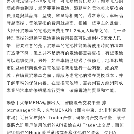
要功能是儲存和釋放電能，為電動機提供動力，如果電池損
壞或壽命到期，就需要更換電池。混動車的電池每次更換的
費用是與其品牌、型號、容量等相關的。通常來說，車輛品
牌越高端，電池更換的費用就越高。根據一些車主的反饋，
大部分混動車的電池更換費用在1-2萬元人民幣之間。而一些
特別高端的混動車電池更換費用甚至可以達到4-5萬元人民
幣。需要注意的是，混動車的電池性能隨著使用時間的增加
而逐漸下降，但是并不是所有的電池都需要更換，有些電池
可以繼續使用。另外，如果車輛已經過了保修期，地區和城
市以及經銷商也會對電池更換費用進行一些調整。總的來
說，在購買混動車之前，應該考慮電池的潛在更換成本，并
了解車輛的保修內容。在更換電池時，需要到官方經銷商或
專業的汽車維修機構進行更換，確保電池的質量和性能。
動態 | 火幣MENA站推出人工智能混合交易平臺:據
btcmanager消息，火幣MENA站（面向中東、北非和東南亞
市場）近日宣布與AI Trader合作，研發混合交易平臺。該平
臺將允許用戶使用他們的API密鑰在AI Trader上交易，而無
需從他們的Huobi賬戶遷移或多樣化他們的資金，使用AI