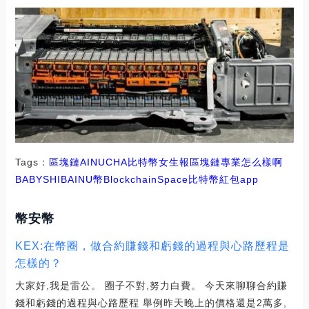
Tags：
區塊鏈
AINU
CHA
比特幣
女生報區塊鏈專業怎么樣啊
BABYSHIBAINU幣
BlockchainSpace
比特幣紅包app
幣安幣
KEX:在幣圈，做合約賺錢和虧錢的過程與心路歷程是
怎樣的？
大家好,我是雷公。 圈子不對,努力白費。 今天來聊聊合約賺
錢和虧錢的過程與心路歷程 舉例昨天晚上的價格還是2萬多,