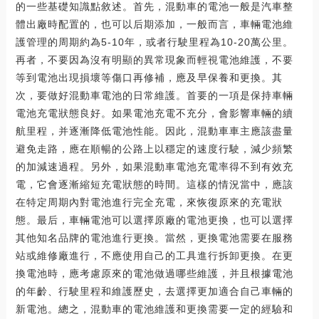
的一些基礎知識點敘述。首先，混動車的電池一般是汽車整
體出廠時配置的，也可以后期添加，一般而言，車輛電池維
護管理的周期約為5-10年，或者行駛里程為10-20萬公里。
再者，不要因為沒有明顯的異常現象而輕視電池維護，不要
等到電池出現損壞等傷口再修補，應及早保養和更換。其
次，要做好混動車電池的日常維護。首要的一項是保持車輛
電池充電狀態良好。如果電池充電不充分，會影響車輛的續
航里程，并逐漸降低電池性能。因此，混動車車主應該盡量
避免走路，應在順暢的公路上以穩定的速度行駛，減少頻繁
的加減速過程。另外，如果混動車電池充電率得不到有效充
電，它會逐漸縮短充電狀態的時間。這樣的情況當中，應該
在特定周期內對電池進行完全充電，來恢復原來的充電狀
態。最后，車輛電池可以選擇原廠的電池更換，也可以選擇
其他知名品牌的電池進行更換。當然，更換電池需要在服務
站或維修廠進行，不應使用自己的工具進行拆卸更換。在更
換電池時，應考慮原來的電池做過哪些維護，并且根據電池
的年齡、行駛里程和維護歷史，去選擇更加適合自己車輛的
新電池。總之，混動車的電池維護和更換需要一定的經驗和