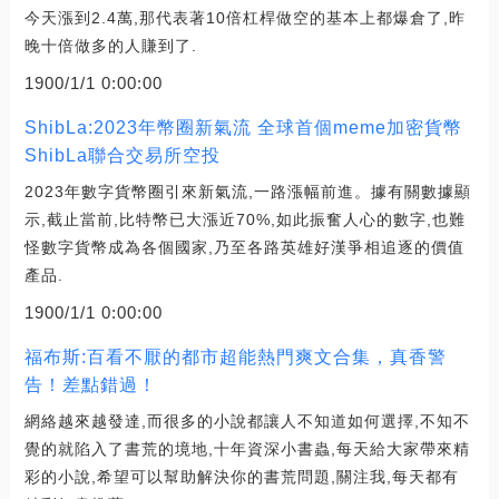
今天漲到2.4萬,那代表著10倍杠桿做空的基本上都爆倉了,昨
晚十倍做多的人賺到了.
1900/1/1 0:00:00
ShibLa:2023年幣圈新氣流 全球首個meme加密貨幣
ShibLa聯合交易所空投
2023年數字貨幣圈引來新氣流,一路漲幅前進。據有關數據顯
示,截止當前,比特幣已大漲近70%,如此振奮人心的數字,也難
怪數字貨幣成為各個國家,乃至各路英雄好漢爭相追逐的價值
產品.
1900/1/1 0:00:00
福布斯:百看不厭的都市超能熱門爽文合集，真香警
告！差點錯過！
網絡越來越發達,而很多的小說都讓人不知道如何選擇,不知不
覺的就陷入了書荒的境地,十年資深小書蟲,每天給大家帶來精
彩的小說,希望可以幫助解決你的書荒問題,關注我,每天都有