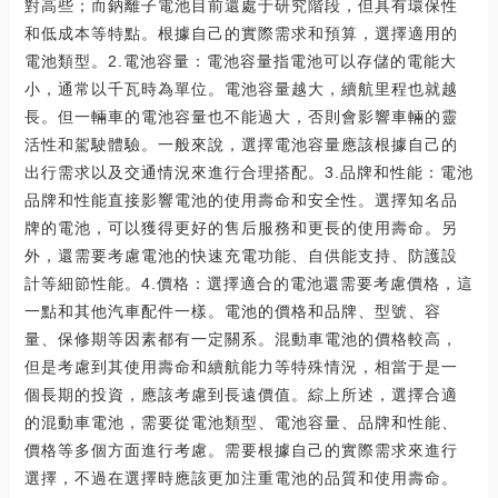
對高些；而鈉離子電池目前還處于研究階段，但具有環保性
和低成本等特點。根據自己的實際需求和預算，選擇適用的
電池類型。2.電池容量：電池容量指電池可以存儲的電能大
小，通常以千瓦時為單位。電池容量越大，續航里程也就越
長。但一輛車的電池容量也不能過大，否則會影響車輛的靈
活性和駕駛體驗。一般來說，選擇電池容量應該根據自己的
出行需求以及交通情況來進行合理搭配。3.品牌和性能：電池
品牌和性能直接影響電池的使用壽命和安全性。選擇知名品
牌的電池，可以獲得更好的售后服務和更長的使用壽命。另
外，還需要考慮電池的快速充電功能、自供能支持、防護設
計等細節性能。4.價格：選擇適合的電池還需要考慮價格，這
一點和其他汽車配件一樣。電池的價格和品牌、型號、容
量、保修期等因素都有一定關系。混動車電池的價格較高，
但是考慮到其使用壽命和續航能力等特殊情況，相當于是一
個長期的投資，應該考慮到長遠價值。綜上所述，選擇合適
的混動車電池，需要從電池類型、電池容量、品牌和性能、
價格等多個方面進行考慮。需要根據自己的實際需求來進行
選擇，不過在選擇時應該更加注重電池的品質和使用壽命。