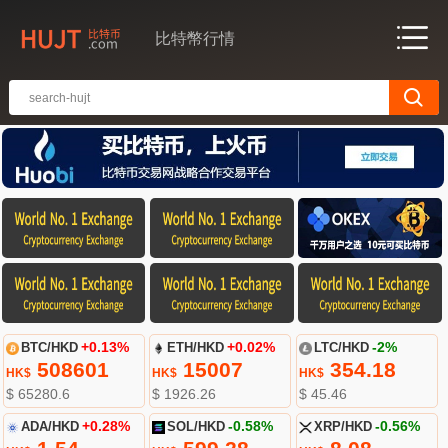
比特幣行情
BTC/HKD
+0.13%
ETH/HKD
+0.02%
LTC/HKD
-2%
508601
15007
354.18
HK$
HK$
HK$
$ 65280.6
$ 1926.26
$ 45.46
ADA/HKD
+0.28%
SOL/HKD
-0.58%
XRP/HKD
-0.56%