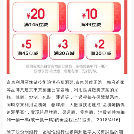
京東利用區塊鏈技術追溯茶葉源頭:京東與盧正浩、梅府茗家
等品牌共建京東茶葉無公害基地，利用區塊鏈將茶葉的采
摘、晾曬、炒制、包裝、運送等，全過程都在保障體系內。
同時京東利用區塊鏈、物聯網、大數據技術建成“區塊鏈防偽
追溯平臺”，實現跨品牌商、渠道商、零售商、消費者并精細
到一物一碼(或一批一碼)的全流程正品追溯。[2018/4/16]
除了股份制銀行，區域性銀行也參與到數字人民幣試點的潮