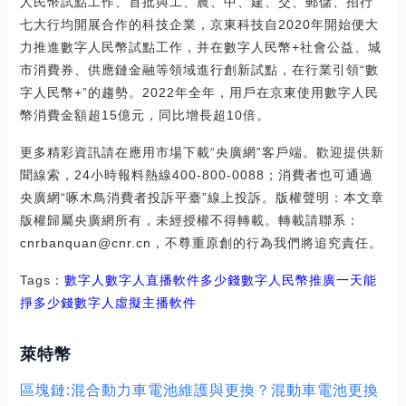
人民幣試點工作、首批與工、農、中、建、交、郵儲、招行
七大行均開展合作的科技企業，京東科技自2020年開始便大
力推進數字人民幣試點工作，并在數字人民幣+社會公益、城
市消費券、供應鏈金融等領域進行創新試點，在行業引領“數
字人民幣+”的趨勢。2022年全年，用戶在京東使用數字人民
幣消費金額超15億元，同比增長超10倍。
更多精彩資訊請在應用市場下載“央廣網”客戶端。歡迎提供新
聞線索，24小時報料熱線400-800-0088；消費者也可通過
央廣網“啄木鳥消費者投訴平臺”線上投訴。版權聲明：本文章
版權歸屬央廣網所有，未經授權不得轉載。轉載請聯系：
cnrbanquan@cnr.cn，不尊重原創的行為我們將追究責任。
Tags：
數字人數字人直播軟件多少錢
數字人民幣推廣一天能
掙多少錢
數字人虛擬主播軟件
萊特幣
區塊鏈:混合動力車電池維護與更換？混動車電池更換