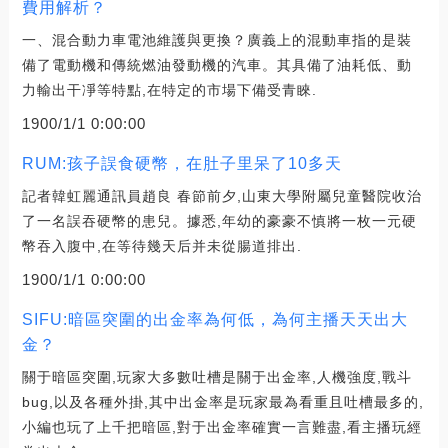
費用解析？
一、混合動力車電池維護與更換？廣義上的混動車指的是裝
備了電動機和傳統燃油發動機的汽車。其具備了油耗低、動
力輸出干凈等特點,在特定的市場下備受青睞.
1900/1/1 0:00:00
RUM:孩子誤食硬幣，在肚子里呆了10多天
記者韓虹麗通訊員趙良 春節前夕,山東大學附屬兒童醫院收治
了一名誤吞硬幣的患兒。據悉,年幼的豪豪不慎將一枚一元硬
幣吞入腹中,在等待幾天后并未從腸道排出.
1900/1/1 0:00:00
SIFU:暗區突圍的出金率為何低，為何主播天天出大
金？
關于暗區突圍,玩家大多數吐槽是關于出金率,人機強度,戰斗
bug,以及各種外掛,其中出金率是玩家最為看重且吐槽最多的,
小編也玩了上千把暗區,對于出金率確實一言難盡,看主播玩經