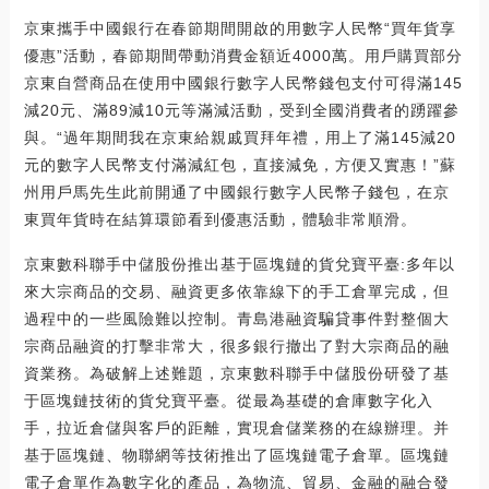
京東攜手中國銀行在春節期間開啟的用數字人民幣“買年貨享
優惠”活動，春節期間帶動消費金額近4000萬。用戶購買部分
京東自營商品在使用中國銀行數字人民幣錢包支付可得滿145
減20元、滿89減10元等滿減活動，受到全國消費者的踴躍參
與。“過年期間我在京東給親戚買拜年禮，用上了滿145減20
元的數字人民幣支付滿減紅包，直接減免，方便又實惠！”蘇
州用戶馬先生此前開通了中國銀行數字人民幣子錢包，在京
東買年貨時在結算環節看到優惠活動，體驗非常順滑。
京東數科聯手中儲股份推出基于區塊鏈的貨兌寶平臺:多年以
來大宗商品的交易、融資更多依靠線下的手工倉單完成，但
過程中的一些風險難以控制。青島港融資騙貸事件對整個大
宗商品融資的打擊非常大，很多銀行撤出了對大宗商品的融
資業務。為破解上述難題，京東數科聯手中儲股份研發了基
于區塊鏈技術的貨兌寶平臺。從最為基礎的倉庫數字化入
手，拉近倉儲與客戶的距離，實現倉儲業務的在線辦理。并
基于區塊鏈、物聯網等技術推出了區塊鏈電子倉單。區塊鏈
電子倉單作為數字化的產品，為物流、貿易、金融的融合發